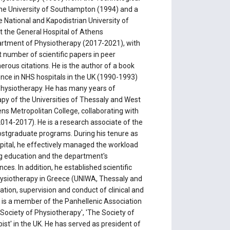
 the University of Southampton (1994) and a
 National and Kapodistrian University of
 the General Hospital of Athens
artment of Physiotherapy (2017-2021), with
nt number of scientific papers in peer
rous citations. He is the author of a book
ence in NHS hospitals in the UK (1990-1993)
 physiotherapy. He has many years of
apy of the Universities of Thessaly and West
ns Metropolitan College, collaborating with
014-2017). He is a research associate of the
postgraduate programs. During his tenure as
ital, he effectively managed the workload
ing education and the department's
nces. In addition, he established scientific
physiotherapy in Greece (UNIWA, Thessaly and
zation, supervision and conduct of clinical and
e is a member of the Panhellenic Association
ociety of Physiotherapy', 'The Society of
st' in the UK. He has served as president of