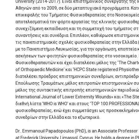
University (2014-2017). Είναι επιστημονικός συνεργάτης της
Αθηνών από το 2009, σε δύο μεταπτυχιακά προγράμματα. Κατά
επικεφαλής του Τμήματος Φυσικοθεραπείας στο Νοσοκομείο 
αποτελεσματικά τον φόρτο εργασίας της κλινικής φυσικοθε
συνεχιζόμενη εκπαίδευση και τη συμμετοχή του τμήματος στ
συναντήσεις και συνέδρια. Επιπλέον, καθιέρωσε επιστημονι
τις πανεπιστημιακές σχολές φυσικοθεραπείας στην Ελλάδα (
με το Πανεπιστήμιο Λευκωσίας, για την οργάνωση, εποπτεία 
ασκήσεων των φοιτητών φυσικοθεραπείας στο νοσοκομείο. Ε
Φυσικοθεραπευτών και έχει διατελέσει μέλος της 'The Charter
of Orthopaedic Medicine' και 'HCPC State registered Physiothe
διατελέσει πρόεδρος επιστημονικών συνεδρίων, αντιπρόεδρο
Επούλωσης Τραυμάτων, μέλος επιτροπών επιστημονικών συν
μέλος της συντακτικής επιτροπής επιστημονικών περιοδικώ
International Journal of Lower Extremity Wounds» και «The St
διεθνή λίστα 'WHO is WHO' και στους 'TOP 100 PROFESSIONA
φυσικοθεραπείας, ενώ έχει συμμετάσχει ως προσκεκλημένο
συνεδρίων στην Ελλάδα και το εξωτερικό.
Dr.. Emmanouil Papadopoulos (PhD), is an Associate Professor
at Frederick University, Limassol, Cyprus. He holds a degree in