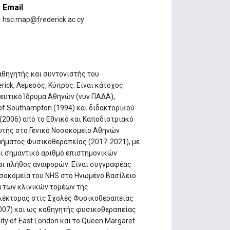
Email
hsc.map@frederick.ac.cy
αθηγητής και συντονιστής του
ick, Λεμεσός, Κύπρος. Είναι κάτοχος
ευτικό Ίδρυμα Αθηνών (νυν ΠΑΔΑ),
y of Southampton (1994) και διδακτορικού
2006) από το Εθνικό και Καποδιστριακό
υτής στο Γενικό Νοσοκομείο Αθηνών
μήματος Φυσικοθεραπείας (2017-2021), με
ει σημαντικό αριθμό επιστημονικών
και πλήθος αναφορών. Είναι συγγραφέας
οσοκομεία του NHS στο Ηνωμένο Βασίλειο
α των κλινικών τομέων της
 λέκτορας στις Σχολές Φυσικοθεραπείας
007) και ως καθηγητής φυσικοθεραπείας
ity of East London και το Queen Margaret