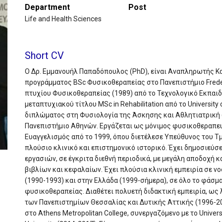
Department
Post
Life and Health Sciences
Short CV
Ο Δρ. Εμμανουήλ Παπαδόπουλος (PhD), είναι Αναπληρωτής Κ
προγράμματος BSc Φυσικοθεραπείας στο Πανεπιστήμιο Freder
πτυχίου Φυσικοθεραπείας (1989) από το Τεχνολογικό Εκπαιδ
μεταπτυχιακού τίτλου MSc in Rehabilitation από το Universit
διπλώματος στη Φυσιολογία της Άσκησης και Αθλητιατρική (
Πανεπιστήμιο Αθηνών. Εργάζεται ως μόνιμος φυσικοθεραπε
Ευαγγελισμός από το 1999, όπου διετέλεσε Υπεύθυνος του Τ
πλούσιο κλινικό και επιστημονικό ιστορικό. Έχει δημοσιεύσ
εργασιών, σε έγκριτα διεθνή περιοδικά, με μεγάλη αποδοχή 
βιβλίων και κεφαλαίων. Έχει πλούσια κλινική εμπειρία σε ν
(1990-1993) και στην Ελλάδα (1999-σήμερα), σε όλο το φάσμ
φυσικοθεραπείας. Διαθέτει πολυετή διδακτική εμπειρία, ως
των Πανεπιστημίων Θεσσαλίας και Δυτικής Αττικής (1996-2
στο Athens Metropolitan College, συνεργαζόμενο με το Univers