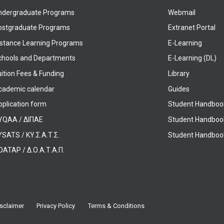
ndergraduate Programs
Webmail
ostgraduate Programs
Extranet Portal
istance Learning Programs
E-Learning
chools and Departments
E-Learning (DL)
ition Fees & Funding
Library
cademic calendar
Guides
pplication form
Student Handboo
YQAA / ΔΙΠΑΕ
Student Handboo
SATS / ΚΥ.Σ.Α.Τ.Σ.
Student Handbook
OATAP / Δ.Ο.Α.Τ.Α.Π.
sclaimer
Privacy Policy
Terms & Conditions