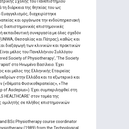
 Ιατρικής Σχολής του Πανεπιστημίου
 τη διάρκεια της θητείας του ως
Ευαγγελισμός, διαχειρίστηκε
ραπείας και οργάνωσε την ενδοϋπηρεσιακή
ις διεπιστημονικές επιστημονικές
κή εκπαιδευτική συνεργασία με όλες σχεδόν
UNIWA, Θεσσαλίας και Πάτρας), καθώς και
και διεξαγωγή των κλινικών και πρακτικών
ίναι μέλος του Πανελλήνιου Συλλόγου
ed Society of Physiotherapy', 'The Society
rapist' στο Ηνωμένο Βασίλειο. Έχει
ς και μέλος της Ελληνικής Εταιρείας
εδρίων στην Ελλάδα και το εξωτερικό και
ν («Θέματα Φυσικοθεραπείας», «The
ep of Asclepius»). Έχει συμπεριληφθεί στη
LS HEALTHCARE' στον τομέα της
ς ομιλητής σε πλήθος επιστημονικών
 and BSc Physiotherapy course coordinator
 Physiotherapy (1989) from the Technological