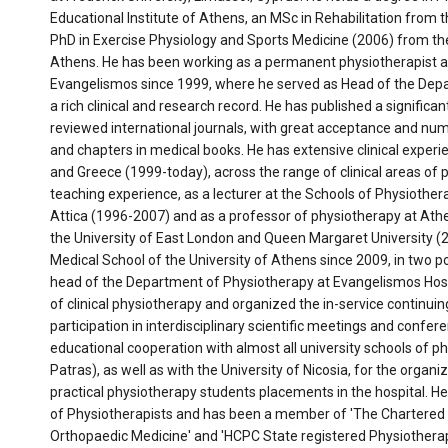
Educational Institute of Athens, an MSc in Rehabilitation from
PhD in Exercise Physiology and Sports Medicine (2006) from the
Athens. He has been working as a permanent physiotherapist at
Evangelismos since 1999, where he served as Head of the Dep
a rich clinical and research record. He has published a significa
reviewed international journals, with great acceptance and nume
and chapters in medical books. He has extensive clinical experi
and Greece (1999-today), across the range of clinical areas of
teaching experience, as a lecturer at the Schools of Physiother
Attica (1996-2007) and as a professor of physiotherapy at Athe
the University of East London and Queen Margaret University (2
Medical School of the University of Athens since 2009, in two 
head of the Department of Physiotherapy at Evangelismos Hosp
of clinical physiotherapy and organized the in-service continu
participation in interdisciplinary scientific meetings and confere
educational cooperation with almost all university schools of 
Patras), as well as with the University of Nicosia, for the organi
practical physiotherapy students placements in the hospital. H
of Physiotherapists and has been a member of 'The Chartered S
Orthopaedic Medicine' and 'HCPC State registered Physiotherapi