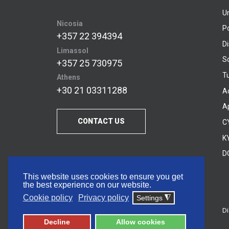
U
Nicosia
P
+357 22 394394
D
Limassol
S
+357 25 730975
Tu
Athens
+30 21 03311288
A
A
CONTACT US
C
KY
D
This website uses cookies to ensure you get
the best experience on our website.
Cookie policy
Privacy policy
Settings
◮
Di
© 2026 Frederick University
Decline
Allow cookies