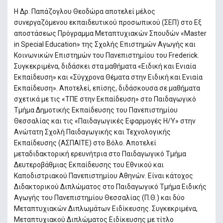
Η Δρ. Παπάζογλου Θεοδώρα αποτελεί μέλος
συνεργαζόμενου εκπαιδευτικού προσωπικού (ΣΕΠ) στο Εξ
αποστάσεως Πρόγραμμα Μεταπτυχιακών Σπουδών «Master
in Special Education» της Σχολής Επιστημών Αγωγής και
Κοινωνικών Επιστημών του Πανεπιστημίου του Frederick.
Συγκεκριμένα, διδάσκει στα μαθήματα «Ειδική και Ενιαία
Εκπαίδευση» και «Σύγχρονα Θέματα στην Ειδική και Ενιαία
Εκπαίδευση». Αποτελεί, επίσης, διδάσκουσα σε μαθήματα
σχετικά με τις «ΤΠΕ στην Εκπαίδευση» στο Παιδαγωγικό
Τμήμα Δημοτικής Εκπαίδευσης του Πανεπιστημίου
Θεσσαλίας και τις «Παιδαγωγικές Εφαρμογές Η/Υ» στην
Ανώτατη Σχολή Παιδαγωγικής και Τεχνολογικής
Εκπαίδευσης (ΑΣΠΑΙΤΕ) στο Βόλο. Αποτελεί
μεταδιδακτορική ερευνήτρια στο Παιδαγωγικό Τμήμα
Δευτεροβάθμιας Εκπαίδευσης του Εθνικού και
Καποδιστριακού Πανεπιστημίου Αθηνών. Είναι κάτοχος
Διδακτορικού Διπλώματος στο Παιδαγωγικό Τμήμα Ειδικής
Αγωγής του Πανεπιστημίου Θεσσαλίας (Π.Θ.) και δύο
Μεταπτυχιακών Διπλωμάτων Ειδίκευσης. Συγκεκριμένα,
Μεταπτυχιακού Διπλώματος Ειδίκευσης με τίτλο