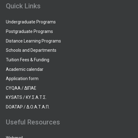
Quick Links
Undergraduate Programs
Postgraduate Programs
Distance Learning Programs
Schools and Departments
Tuition Fees & Funding
Academic calendar
Application form
CYQAA / ΔΙΠΑΕ
KYSATS / ΚΥ.Σ.Α.Τ.Σ.
DOATAP / Δ.Ο.Α.Τ.Α.Π.
Useful Resources
Webmail