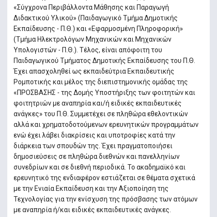
«Σύγχρονα Περιβάλλοντα Μάθησης και Παραγωγή
Διδακτικού Υλικού» (Παιδαγωγικό Τμήμα Δημοτικής
Εκπαίδευσης - Π.Θ.) και «Εφαρμοσμένη Πληροφορική»
(Τμήμα Ηλεκτρολόγων Μηχανικών και Μηχανικών
Υπολογιστών - Π.Θ.). Τέλος, είναι απόφοιτη του
Παιδαγωγικού Τμήματος Δημοτικής Εκπαίδευσης του Π.Θ.
Έχει απασχοληθεί ως εκπαιδεύτρια Εκπαιδευτικής
Ρομποτικής και μέλος της διεπιστημονικής ομάδας της
«ΠΡΟΣΒΑΣΗΣ - της Δομής Υποστήριξης των φοιτητών και
φοιτητριών με αναπηρία και/ή ειδικές εκπαιδευτικές
ανάγκες» του Π.Θ. Συμμετέχει σε πληθώρα εθελοντικών
αλλά και χρηματοδοτούμενων ερευνητικών προγραμμάτων
ενώ έχει λάβει διακρίσεις και υποτροφίες κατά την
διάρκεια των σπουδών της. Έχει πραγματοποιήσει
δημοσιεύσεις σε πληθώρα διεθνών και πανελληνίων
συνεδρίων και σε διεθνή περιοδικά. Το ακαδημαϊκό και
ερευνητικό της ενδιαφέρον εστιάζεται σε θέματα σχετικά
με την Ενιαία Εκπαίδευση και την Αξιοποίηση της
Τεχνολογίας για την ενίσχυση της πρόσβασης των ατόμων
με αναπηρία ή/και ειδικές εκπαιδευτικές ανάγκες.