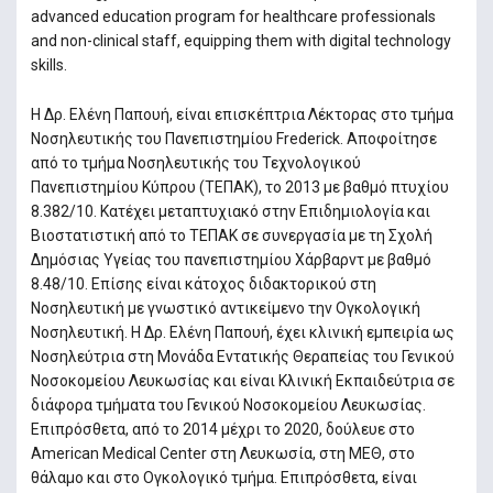
advanced education program for healthcare professionals
and non-clinical staff, equipping them with digital technology
skills.
Η Δρ. Ελένη Παπουή, είναι επισκέπτρια Λέκτορας στο τμήμα
Νοσηλευτικής του Πανεπιστημίου Frederick. Αποφοίτησε
από το τμήμα Νοσηλευτικής του Τεχνολογικού
Πανεπιστημίου Κύπρου (ΤΕΠΑΚ), το 2013 με βαθμό πτυχίου
8.382/10. Κατέχει μεταπτυχιακό στην Επιδημιολογία και
Βιοστατιστική από το ΤΕΠΑΚ σε συνεργασία με τη Σχολή
Δημόσιας Υγείας του πανεπιστημίου Χάρβαρντ με βαθμό
8.48/10. Επίσης είναι κάτοχος διδακτορικού στη
Νοσηλευτική με γνωστικό αντικείμενο την Ογκολογική
Νοσηλευτική. Η Δρ. Ελένη Παπουή, έχει κλινική εμπειρία ως
Νοσηλεύτρια στη Μονάδα Εντατικής Θεραπείας του Γενικού
Νοσοκομείου Λευκωσίας και είναι Κλινική Εκπαιδεύτρια σε
διάφορα τμήματα του Γενικού Νοσοκομείου Λευκωσίας.
Επιπρόσθετα, από το 2014 μέχρι το 2020, δούλευε στο
American Medical Center στη Λευκωσία, στη ΜΕΘ, στο
θάλαμο και στο Ογκολογικό τμήμα. Επιπρόσθετα, είναι