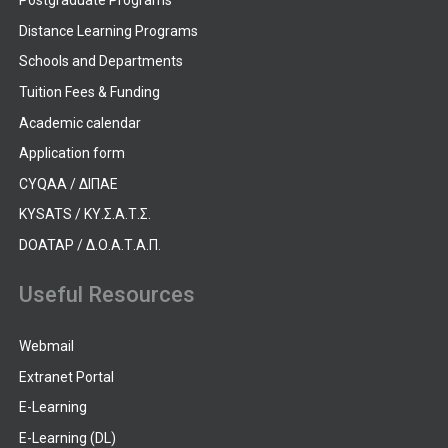
Postgraduate Programs
Distance Learning Programs
Schools and Departments
Tuition Fees & Funding
Academic calendar
Application form
CYQAA / ΔΙΠΑΕ
KYSATS / ΚΥ.Σ.Α.Τ.Σ.
DOATAP / Δ.Ο.Α.Τ.Α.Π.
Useful Resources
Webmail
Extranet Portal
E-Learning
E-Learning (DL)