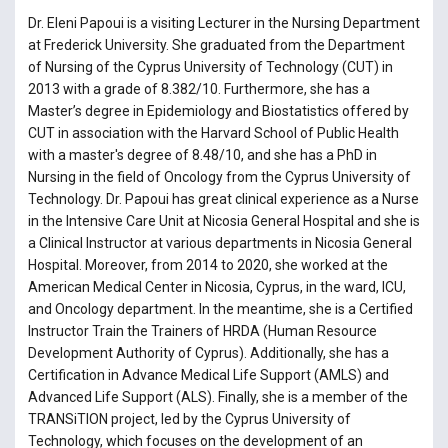
Dr. Eleni Papoui is a visiting Lecturer in the Nursing Department
at Frederick University. She graduated from the Department
of Nursing of the Cyprus University of Technology (CUT) in
2013 with a grade of 8.382/10. Furthermore, she has a
Master’s degree in Epidemiology and Biostatistics offered by
CUT in association with the Harvard School of Public Health
with a master's degree of 8.48/10, and she has a PhD in
Nursing in the field of Oncology from the Cyprus University of
Technology. Dr. Papoui has great clinical experience as a Nurse
in the Intensive Care Unit at Nicosia General Hospital and she is
a Clinical Instructor at various departments in Nicosia General
Hospital. Moreover, from 2014 to 2020, she worked at the
American Medical Center in Nicosia, Cyprus, in the ward, ICU,
and Oncology department. In the meantime, she is a Certified
Instructor Train the Trainers of HRDA (Human Resource
Development Authority of Cyprus). Additionally, she has a
Certification in Advance Medical Life Support (AMLS) and
Advanced Life Support (ALS). Finally, she is a member of the
TRANSiTION project, led by the Cyprus University of
Technology, which focuses on the development of an