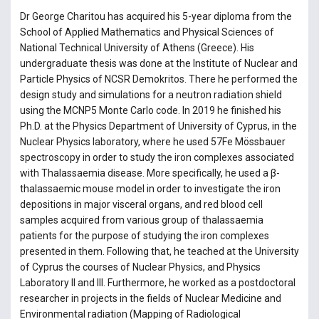
Dr George Charitou has acquired his 5-year diploma from the
School of Applied Mathematics and Physical Sciences of
National Technical University of Athens (Greece). His
undergraduate thesis was done at the Institute of Nuclear and
Particle Physics of NCSR Demokritos. There he performed the
design study and simulations for a neutron radiation shield
using the MCNP5 Monte Carlo code. In 2019 he finished his
Ph.D. at the Physics Department of University of Cyprus, in the
Nuclear Physics laboratory, where he used 57Fe Mössbauer
spectroscopy in order to study the iron complexes associated
with Thalassaemia disease. More specifically, he used a β-
thalassaemic mouse model in order to investigate the iron
depositions in major visceral organs, and red blood cell
samples acquired from various group of thalassaemia
patients for the purpose of studying the iron complexes
presented in them. Following that, he teached at the University
of Cyprus the courses of Nuclear Physics, and Physics
Laboratory II and III. Furthermore, he worked as a postdoctoral
researcher in projects in the fields of Nuclear Medicine and
Environmental radiation (Mapping of Radiological