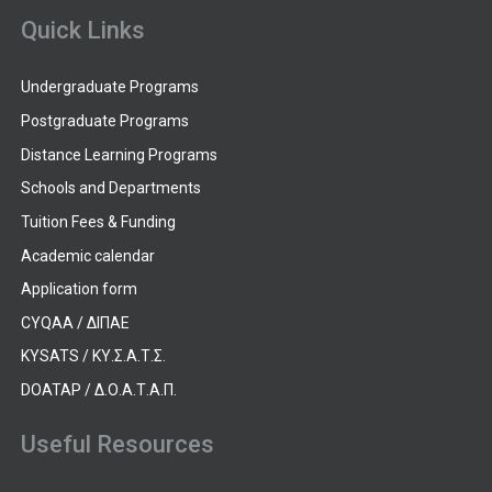
Quick Links
Undergraduate Programs
Postgraduate Programs
Distance Learning Programs
Schools and Departments
Tuition Fees & Funding
Academic calendar
Application form
CYQAA / ΔΙΠΑΕ
KYSATS / ΚΥ.Σ.Α.Τ.Σ.
DOATAP / Δ.Ο.Α.Τ.Α.Π.
Useful Resources