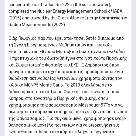
concentrations of radon Rn-222 in the soil and water),
completed the Nuclear Energy Management School of IAEA
(2016) and trained by the Greek Atomic Energy Commission in
Radon Measurements (2022).
Ο Δρ Γεώργιος Χαρίτου έχει αποκτήσει 5ετές δίπλωμα από
τη Σχολή Εφαρμοσμένων Μαθηματικών και Φυσικών
Επιστημών του Εθνικού Μετσόβιου Πολυτεχνείου (Ελλάδα).
Η προπτυχιακή του διατριβή έγινε στο Ινστιτούτο Πυρηνικής
και Σωματιδιακής Φυσικής του ΕΚΕΦΕ Δημόκριτος όπου
πραγματοποίησε το σχεδιασμό και τις προσομοιώσεις για
θωράκιση ακτινοβολίας νετρονίων χρησιμοποιώντας τον
κώδικα MCNP5 Monte Carlo. Το 2019 ολοκλήρωσε το
διδακτορικό του στο Τμήμα Φυσικής του Πανεπιστημίου
Κύπρου, στο εργαστήριο Πυρηνικής Φυσικής, όπου
χρησιμοποίησε τη φασματοσκοπία Mössbauer 57Fe για να
μελετήσει τα σύμπλοκα σιδήρου που σχετίζονται με τη νόσο
της Θαλασσαιμίας. Πιο συγκεκριμένα, χρησιμοποίησε ένα β-
θαλασσαιμικό μοντέλο ποντικιών για να διερευνήσει τις
εναποθέσεις σιδήρου στα κύρια σπλαχνικά όργανα και