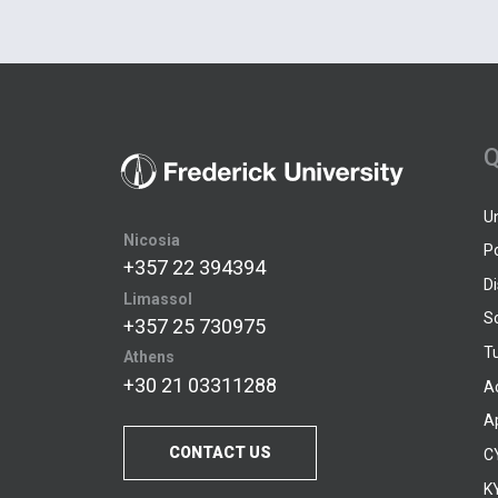
Q
U
Nicosia
P
+357 22 394394
D
Limassol
S
+357 25 730975
Tu
Athens
+30 21 03311288
A
A
CONTACT US
C
KY