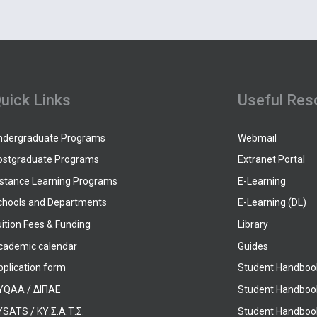
uick Links
Useful Res
ndergraduate Programs
Webmail
ostgraduate Programs
Extranet Portal
istance Learning Programs
E-Learning
chools and Departments
E-Learning (DL)
ition Fees & Funding
Library
cademic calendar
Guides
pplication form
Student Handboo
YQAA / ΔΙΠΑΕ
Student Handboo
SATS / ΚΥ.Σ.Α.Τ.Σ.
Student Handbook