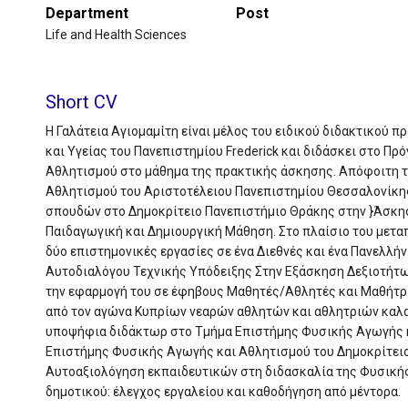
Department
Post
Life and Health Sciences
Short CV
Η Γαλάτεια Αγιομαμίτη είναι μέλος του ειδικού διδακτικού
και Υγείας του Πανεπιστημίου Frederick και διδάσκει στο Π
Αθλητισμού στο μάθημα της πρακτικής άσκησης. Aπόφοιτη 
Αθλητισμού του Αριστοτέλειου Πανεπιστημίου Θεσσαλονίκης
σπουδών στο Δημοκρίτειο Πανεπιστήμιο Θράκης στην }Άσκη
Παιδαγωγική και Δημιουργική Μάθηση. Στο πλαίσιο του μετ
δύο επιστημονικές εργασίες σε ένα Διεθνές και ένα Πανελλή
Αυτοδιαλόγου Τεχνικής Υπόδειξης Στην Εξάσκηση Δεξιοτήτ
την εφαρμογή του σε έφηβους Μαθητές/Αθλητές και Μαθήτρι
από τον αγώνα Κυπρίων νεαρών αθλητών και αθλητριών καλαθ
υποψήφια διδάκτωρ στο Τμήμα Επιστήμης Φυσικής Αγωγής 
Επιστήμης Φυσικής Αγωγής και Αθλητισμού του Δημοκρίτειο
Αυτοαξιολόγηση εκπαιδευτικών στη διδασκαλία της Φυσικής
δημοτικού: έλεγχος εργαλείου και καθοδήγηση από μέντορα.