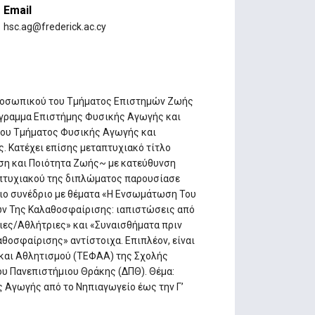
Email
hsc.ag@frederick.ac.cy
 προσωπικού του Τμήματος Επιστημών Ζωής
ρόγραμμα Επιστήμης Φυσικής Αγωγής και
του Τμήματος Φυσικής Αγωγής και
. Κατέχει επίσης μεταπτυχιακό τίτλο
ση και Ποιότητα Ζωής~ με κατεύθυνση
απτυχιακού της διπλώματος παρουσίασε
νιο συνέδριο με θέματα «Η Ενσωμάτωση Του
ων Της Καλαθοσφαίρισης: ιαπιστώσεις από
ες/Αθλήτριες» και «Συναισθήματα πριν
οσφαίρισης» αντίστοιχα. Επιπλέον, είναι
και Αθλητισμού (ΤΕΦΑΑ) της Σχολής
υ Πανεπιστήμιου Θράκης (ΔΠΘ). Θέμα:
 Αγωγής από το Νηπιαγωγείο έως την Γ’