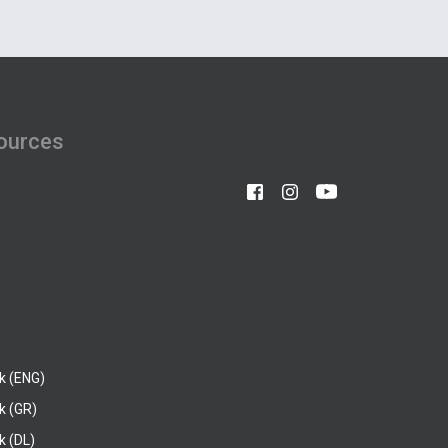
ources
k (ENG)
k (GR)
 (DL)