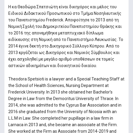
H κα Θεοδώρα Σπετσιώτη είναι δικηγόρος και μέλος του
Ειδικού Διδακτικού Προσωπικού στο Τμήμα Νοσηλευτικής
του Πανεπιστημίου Frederick. Αποφοίτησε το 2013 από τη
Νομική Σχολή του Δημοκριτείου Πανεπιστημίου Θράκης και
το 2016 της απονεμήθηκε μεταπτυχιακό δίπλωμα
ειδίκευσης στη Νομική από το Πανεπιστήμιο Λευκωσίας. Το
2014 έγινε δεκτή στο Δικηγορικό Σύλλογο Κύπρου. Από το
2013 εργάζεται ως Δικηγόρος και Νομικός Σύμβουλος και
έχει ασχοληθεί με μεγάλο αριθμό υποθέσεων σε τομείς
αστικών αδικημάτων και διοικητικού δικαίου.
Theodora Spetsioti is a lawyer and a Special Teaching Staff at
the School of Health Sciences, Nursing Department at
Frederick University. In 2013 she obtained her Bachelor’s
Degree in Law from the Democritus University of Thrace. In
2014, she was admitted to the Cyprus Bar Association and in
2016 she graduated from the University of Nicosia with an
L.L.M in Law. She completed her pupillage in a law firm in
Larnaca in 2013 and, she became an associate at the Firm.
She worked at the Firm as Associate from 2014-2019 and