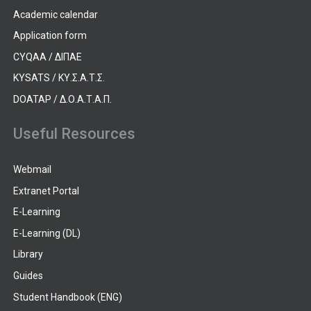
Academic calendar
Application form
CYQAA / ΔΙΠΑΕ
KYSATS / ΚΥ.Σ.Α.Τ.Σ.
DOATAP / Δ.Ο.Α.Τ.Α.Π.
Useful Resources
Webmail
Extranet Portal
E-Learning
E-Learning (DL)
Library
Guides
Student Handbook (ENG)