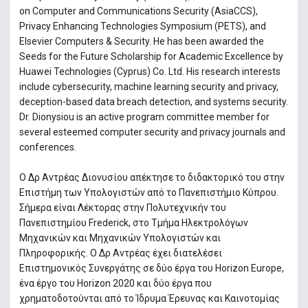
on Computer and Communications Security (AsiaCCS),
Privacy Enhancing Technologies Symposium (PETS), and
Elsevier Computers & Security. He has been awarded the
Seeds for the Future Scholarship for Academic Excellence by
Huawei Technologies (Cyprus) Co. Ltd. His research interests
include cybersecurity, machine learning security and privacy,
deception-based data breach detection, and systems security.
Dr. Dionysiou is an active program committee member for
several esteemed computer security and privacy journals and
conferences.
Ο Δρ Αντρέας Διονυσίου απέκτησε το διδακτορικό του στην
Επιστήμη των Υπολογιστών από το Πανεπιστήμιο Κύπρου.
Σήμερα είναι Λέκτορας στην Πολυτεχνικήν του
Πανεπιστημίου Frederick, στο Τμήμα Ηλεκτρολόγων
Μηχανικών και Μηχανικών Υπολογιστών και
Πληροφορικής. Ο Δρ Αντρέας έχει διατελέσει
Επιστημονικός Συνεργάτης σε δύο έργα του Horizon Europe,
ένα έργο του Horizon 2020 και δύο έργα που
χρηματοδοτούνται από το Ίδρυμα Έρευνας και Καινοτομίας