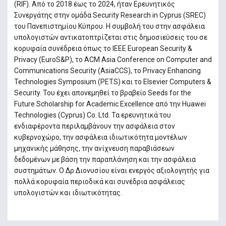
(RIF). Από το 2018 έως το 2024, ήταν Ερευνητικός
Συνεργάτης στην ομάδα Security Research in Cyprus (SREC)
του Πανεπιστημίου Κύπρου. Η συμβολή του στην ασφάλεια
υπολογιστών αντικατοπτρίζεται στις δημοσιεύσεις του σε
κορυφαία συνέδρεια όπως το IEEE European Security &
Privacy (EuroS&P), το ACM Asia Conference on Computer and
Communications Security (AsiaCCS), το Privacy Enhancing
Technologies Symposium (PETS) και το Elsevier Computers &
Security. Του έχει απονεμηθεί το βραβείο Seeds for the
Future Scholarship for Academic Excellence από την Huawei
Technologies (Cyprus) Co. Ltd. Τα ερευνητικά του
ενδιαφέροντα περιλαμβάνουν την ασφάλεια στον
κυβερνοχώρο, την ασφάλεια ιδιωτικότητα μοντέλων
μηχανικής μάθησης, την ανίχνευση παραβιάσεων
δεδομένων με βάση την παραπλάνηση και την ασφάλεια
συστημάτων. Ο Δρ Διονυσίου είναι ενεργός αξιολογητής για
πολλά κορυφαία περιοδικά και συνέδρια ασφάλειας
υπολογιστών και ιδιωτικότητας.