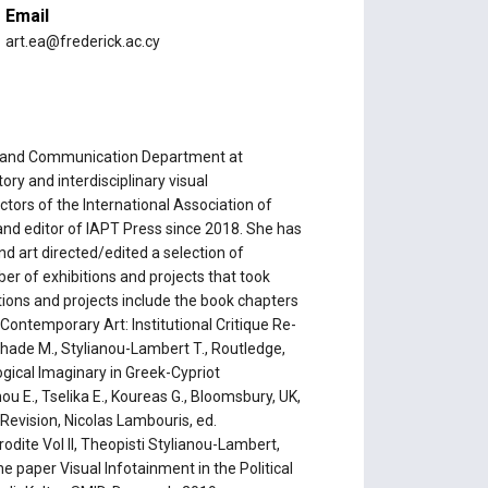
Email
art.ea@frederick.ac.cy
rts and Communication Department at
tory and interdisciplinary visual
tors of the International Association of
d editor of IAPT Press since 2018. She has
nd art directed/edited a selection of
er of exhibitions and projects that took
ations and projects include the book chapters
Contemporary Art: Institutional Critique Re-
hade M., Stylianou-Lambert T., Routledge,
gical Imaginary in Greek-Cypriot
 E., Tselika E., Koureas G., Bloomsbury, UK,
Revision, Nicolas Lambouris, ed.
odite Vol II, Theopisti Stylianou-Lambert,
e paper Visual Infotainment in the Political