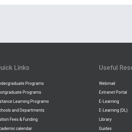
uick Links
Useful Res
ndergraduate Programs
Webmail
ostgraduate Programs
Extranet Portal
istance Learning Programs
E-Learning
chools and Departments
E-Learning (DL)
ition Fees & Funding
Library
cademic calendar
Guides