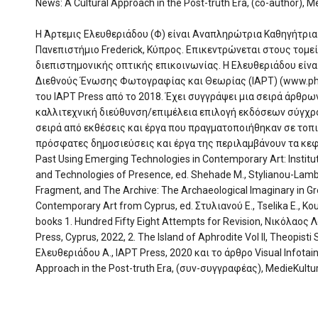
News: A Cultural Approach in the Post-truth Era, (co-author), M
Η Άρτεμις Ελευθεριάδου (Φ) είναι Αναπληρώτρια Καθηγήτρια
Πανεπιστήμιο Frederick, Κύπρος. Επικεντρώνεται στους τομεί
διεπιστημονικής οπτικής επικοινωνίας. Η Ελευθεριάδου είνα
Διεθνούς Ένωσης Φωτογραφίας και Θεωρίας (IAPT) (www.ph
του IAPT Press από το 2018. Έχει συγγράψει μια σειρά άρθρω
καλλιτεχνική διεύθυνση/επιμέλεια επιλογή εκδόσεων σύγχρο
σειρά από εκθέσεις και έργα που πραγματοποιήθηκαν σε τοπι
πρόσφατες δημοσιεύσεις και έργα της περιλαμβάνουν τα κεφάλ
Past Using Emerging Technologies in Contemporary Art: Institu
and Technologies of Presence, ed. Shehade M., Stylianou-Lambe
Fragment, and The Archive: The Archaeological Imaginary in G
Contemporary Art from Cyprus, ed. Στυλιανού Ε., Tselika E., Kou
books 1. Hundred Fifty Eight Attempts for Revision, Νικόλαος
Press, Cyprus, 2022, 2. The Island of Aphrodite Vol II, Theopist
Ελευθεριάδου Α., IAPT Press, 2020 και το άρθρο Visual Infotainm
Approach in the Post-truth Era, (συν-συγγραφέας), MedieKultur