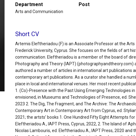
Department
Post
Arts and Communication
Short CV
Artemis Eleftheriadou (F) is an Associate Professor at the A
Frederick University, Cyprus. She focuses on the fields of art his
communication. Eleftheriadou is a member of the board of direc
Photography and Theory (IAPT) (photographyandtheory.com) an
authored a number of articles in international art publications a
contemporary art publications. As a curator she handled a numb
place in local and international venues. Her most recent public
1. (Co)-Presence with the Past Using Emerging Technologies in 
envisioned, in Museums and Technologies of Presence, ed. She
2023 2. The Dig, The Fragment, and The Archive: The Archaeolo
Contemporary Art in Contemporary Art from Cyprus, ed. Stylianou
2021; the artsts’ books 1. One Hundred Fifty Eight Attempts for 
Eleftheriadou A., IAPT Press, Cyprus, 2022, 2. The Island of Aphr
Nicolas Lambouris, ed. Eleftheriadou A., IAPT Press, 2020 and th