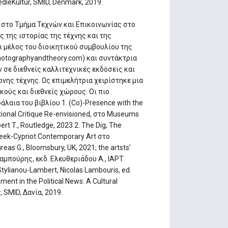
edieKultur, SMID, Denmark, 2019.
 στο Τμήμα Τεχνών και Επικοινωνίας στο
ς της ιστορίας της τέχνης και της
ι μέλος του διοικητικού συμβουλίου της
otographyandtheory.com) και συντάκτρια
ν σε διεθνείς καλλιτεχνικές εκδόσεις και
νης τέχνης. Ως επιμελήτρια χειρίστηκε μια
κούς και διεθνείς χώρους. Οι πιο
αια του βιβλίου 1. (Co)-Presence with the
tional Critique Re-envisioned, στο Museums
rt T., Routledge, 2023 2. The Dig, The
reek-Cypriot Contemporary Art στο
reas G., Bloomsbury, UK, 2021; the artsts’
 Λαμπούρης, εκδ. Ελευθεριάδου Α., IAPT
i Stylianou-Lambert, Nicolas Lambouris, ed.
ent in the Political News: A Cultural
, SMID, Δανία, 2019.