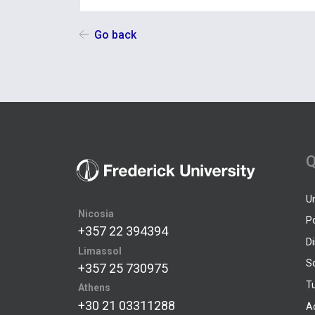
Go back
Q
U
Nicosia
P
+357 22 394394
D
Limassol
S
+357 25 730975
Tu
Athens
+30 21 03311288
A