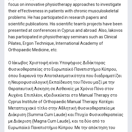
focus on innovative physiotherapy approaches to investigate
their effectiveness in patients with chronic musculoskeletal
problems. He has participated in research papers and
scientific publications. His scientific team's projects have been
presented at conferences in Cyprus and abroad. Also, Iakovos
has participated in physiotherapy seminars such as Clinical
Pilates, Ergon Technique, International Academy of
Orthopaedic Medicine, etc.
Ο Ιάκωβος Χριστοφή είναι Υποψήφιος Διδάκτορας
Φυσικοθεραπείας στο Ευρωπαϊκό Πανεπιστήμιο Κύπρου,
όπου διερευνά την Αποτελεσματικότητα που διαδραματίζει
η Νευροφυσιολογική Εκπαίδευση του Πόνου μαζί με την
Θεραπευτική Άσκηση σε Ασθενείς με Χρόνιο Πόνο στον
Αυχένα. Επιπλέον, εξειδικεύεται στο Manual Therapy στο
Cyprus Institute of Orthopaedic Manual Therapy. Κατέχει
Μεταπτυχιακό τίτλο στην Αθλητική Φυσικοθεραπεία με
Διάκριση (Summa Cum Laude) και Πτυχίο Φυσικοθεραπείας
με Διάκριση (Magna Cum Laude), και τα δύο από το
Ευρωπαϊκό Πανεπιστήμιο Κύπρου. Με την απόκτηση του