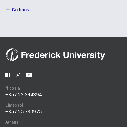
Go back
Nicosia
+357 22 394394
Limassol
+357 25 730975
Athens