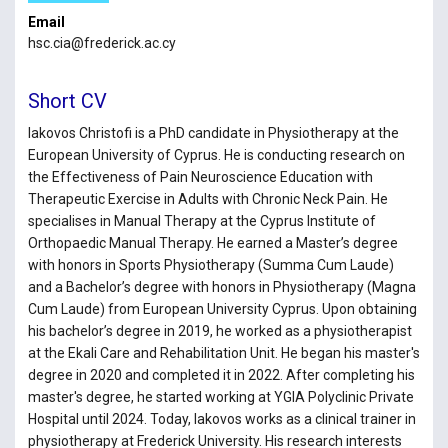
Email
hsc.cia@frederick.ac.cy
Short CV
Iakovos Christofi is a PhD candidate in Physiotherapy at the
European University of Cyprus. He is conducting research on
the Effectiveness of Pain Neuroscience Education with
Therapeutic Exercise in Adults with Chronic Neck Pain. He
specialises in Manual Therapy at the Cyprus Institute of
Orthopaedic Manual Therapy. He earned a Master’s degree
with honors in Sports Physiotherapy (Summa Cum Laude)
and a Bachelor’s degree with honors in Physiotherapy (Magna
Cum Laude) from European University Cyprus. Upon obtaining
his bachelor’s degree in 2019, he worked as a physiotherapist
at the Ekali Care and Rehabilitation Unit. He began his master's
degree in 2020 and completed it in 2022. After completing his
master's degree, he started working at YGIA Polyclinic Private
Hospital until 2024. Today, Iakovos works as a clinical trainer in
physiotherapy at Frederick University. His research interests