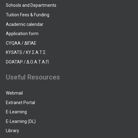
Schools and Departments
Tuition Fees & Funding
Academic calendar
Application form
CYQAA / ΔΙΠΑΕ
KYSATS / ΚΥ.Σ.Α.Τ.Σ.
DOATAP / Δ.Ο.Α.Τ.Α.Π.
Useful Resources
Webmail
Extranet Portal
E-Learning
E-Learning (DL)
Library