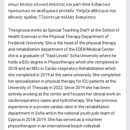
όπως επίσης κλινική επόπτης και part-time διδακτικό
προσωπικό σε ακαδιμαικό επίπεδο. Υπήρξε αθλητρια τησ
εθνικής ομάδας Τζούντο με πολλές διακρίσεις.
Theognosia works as Special Teaching Staff at the School of
Health Sciences in the Physical Therapy Department of
Frederick University. She is the head of the physical therapy
and rehabilitation department of the EDΕΝ Medical Center.
she is a graduate of “Vasil Levski” Sofia University where he
holds a BSc degree in Physiotherapy which she completed in
2018 and an MSc in Cardio-respiratory Rehabilitation which
she completed in 2019 at the same university. She completed
her specialization in physical therapy for ICU patients at the
University of Thessaly in 2022. Since 2019 she has been
actively working at the center and focuses her clinical work on
cardiorespiratory cases and hydrotherapy. She has previous
experience in a private cardiac clinic in the rehabilitation
department in Sofia and in the national youth judo team of
Cyprus in 2018-2019. She has served as a volunteer
physiotherapist in an international beach volleyball