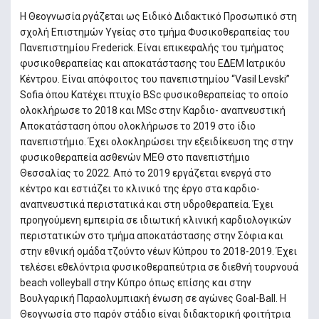
Η Θεογνωσία ργάζεται ως Ειδικό Διδακτικό Προσωπικό στη
σχολή Επιστημών Υγείας στο τμήμα Φυσικοθεραπείας του
Πανεπιστημίου Frederick. Eίναι επικεφαλής του τμήματος
φυσικοθεραπείας και αποκατάστασης του ΕΔΕΜ Ιατρικόυ
Κέντρου. Είναι απόφοιτος του πανεπιστημίου “Vasil Levski”
Sofia όπου Κατέχει πτυχίο BSc φυσικοθεραπείας το οποίο
ολοκλήρωσε το 2018 και MSc στην Καρδιο- αναπνευστική
Αποκατάσταση όπου ολοκλήρωσε το 2019 στο ίδιο
πανεπιστήμιο. Έχει ολοκληρώσει την εξειδίκευση της στην
φυσικοθεραπεία ασθενών ΜΕΘ στο πανεπιστήμιο
Θεσσαλίας το 2022. Από το 2019 εργάζεται ενεργά στο
κέντρο και εστιάζει το κλινικό της έργο στα καρδιο-
αναπνευστικά περιστατικά και στη υδροθεραπεία. Έχει
προηγούμενη εμπειρία σε ιδιωτική κλινική καρδιολογικών
περιστατικών στο τμήμα αποκατάστασης στην Σόφια και
στην εθνική ομάδα τζούντο νέων Κύπρου το 2018-2019. Έχει
τελέσει εθελόντρια φυσικοθεραπεύτρια σε διεθνή τουρνουά
beach volleyball στην Κύπρο όπως επίσης και στην
Βουλγαρική Παραολυμπιακή ένωση σε αγώνες Goal-Ball. Η
Θεογνωσία στο παρόν στάδιο είναι διδακτορική φοιτήτρια