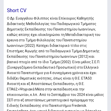
Short CV
Ο Δρ. Ευαγγέλου Φίλιππος είναι Επίκουρος Καθηγητής
Διδακτικής Μεθοδολογίας του Παιδαγωγικού Τμήματος
Δημοτικής Εκπαίδευσης του Πανεπιστημίου Ιωαννίνων,
καθώς επίσης έχει ολοκληρώσει τη Μεταδιδακτορική του
έρευνα στο Τμήμα Φιλολογίας του Πανεπιστημίου
Ιωαννίνων (2022). Κατέχει διδακτορικό τίτλο στις
Επιστήμες Αγωγής από το Παιδαγωγικό Τμήμα Δημοτικής
Εκπαίδευσης του Πανεπιστημίου Ιωαννίνων (2012) και
βασικό πτυχίο από το ίδιο Τμήμα (2002). Είναι μέλος Σ.Ε.Π.
(Συνεργαζόμενο Εκπαιδευτικό Προσωπικό) στο Ελληνικό
Ανοικτό Πανεπιστήμιο για 4 συνεχόμενα χρόνια και έχει
διδάξει Θεματικές ενότητες, όπως είναι η Θ.Ε. ΕΤΑ50:
Ανοικτή και εξ Αποστάσεως Εκπαίδευση», η Θ.Ε.
ΕΤΑ62:«Ψηφιακά Μέσα στην εκπαίδευση και την
επικοινωνία», κ.λπ.. Από το Σεπτέμβριο του 2024 είναι μέλος
ΣΕΠ στο εξ αποστάσεως μεταπτυχιακό πρόγραμμα της
Ειδικής Εκπαίδευσης στο Πανεπιστήμιο Frederick.