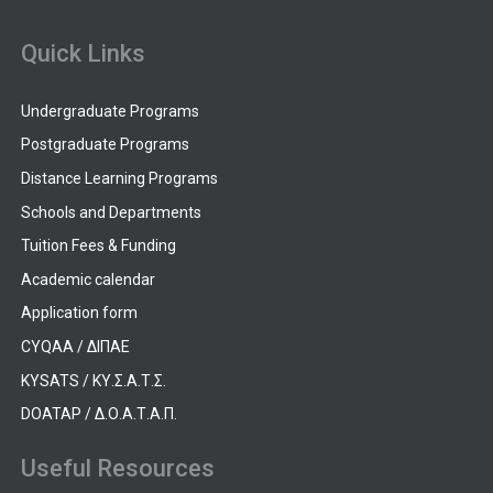
Quick Links
Undergraduate Programs
Postgraduate Programs
Distance Learning Programs
Schools and Departments
Tuition Fees & Funding
Academic calendar
Application form
CYQAA / ΔΙΠΑΕ
KYSATS / ΚΥ.Σ.Α.Τ.Σ.
DOATAP / Δ.Ο.Α.Τ.Α.Π.
Useful Resources