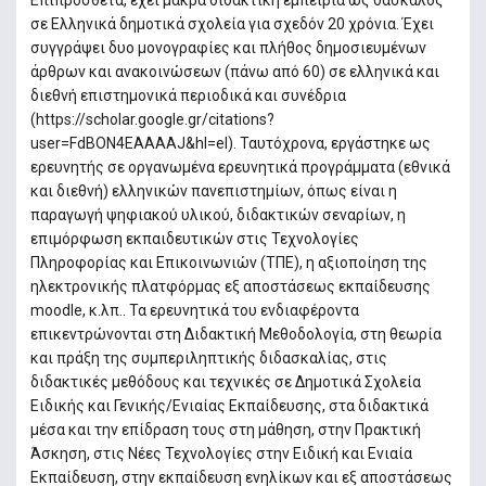
Επιπρόσθετα, έχει μακρά διδακτική εμπειρία ως δάσκαλος
σε Ελληνικά δημοτικά σχολεία για σχεδόν 20 χρόνια. Έχει
συγγράψει δυο μονογραφίες και πλήθος δημοσιευμένων
άρθρων και ανακοινώσεων (πάνω από 60) σε ελληνικά και
διεθνή επιστημονικά περιοδικά και συνέδρια
(https://scholar.google.gr/citations?
user=FdBON4EAAAAJ&hl=el). Ταυτόχρονα, εργάστηκε ως
ερευνητής σε οργανωμένα ερευνητικά προγράμματα (εθνικά
και διεθνή) ελληνικών πανεπιστημίων, όπως είναι η
παραγωγή ψηφιακού υλικού, διδακτικών σεναρίων, η
επιμόρφωση εκπαιδευτικών στις Τεχνολογίες
Πληροφορίας και Επικοινωνιών (ΤΠΕ), η αξιοποίηση της
ηλεκτρονικής πλατφόρμας εξ αποστάσεως εκπαίδευσης
moodle, κ.λπ.. Τα ερευνητικά του ενδιαφέροντα
επικεντρώνονται στη Διδακτική Μεθοδολογία, στη θεωρία
και πράξη της συμπεριληπτικής διδασκαλίας, στις
διδακτικές μεθόδους και τεχνικές σε Δημοτικά Σχολεία
Ειδικής και Γενικής/Ενιαίας Εκπαίδευσης, στα διδακτικά
μέσα και την επίδραση τους στη μάθηση, στην Πρακτική
Άσκηση, στις Νέες Τεχνολογίες στην Ειδική και Ενιαία
Εκπαίδευση, στην εκπαίδευση ενηλίκων και εξ αποστάσεως