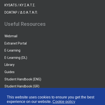
KYSATS / ΚΥ.Σ.Α.Τ.Σ.
DOATAP / Δ.Ο.Α.Τ.Α.Π.
Useful Resources
Webmail
Extranet Portal
E-Learning
E-Learning (DL)
Library
Guides
Student Handbook (ENG)
Student Handbook (GR)
Student Handbook (DL)
This website uses cookies to ensure you get the best
experience on our website.
Cookie policy