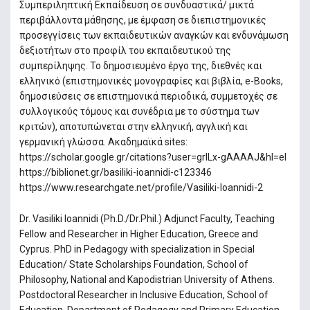
Συμπεριληπτική Εκπαίδευση σε συνδυαστικά/ μικτά
περιβάλλοντα μάθησης, με έμφαση σε διεπιστημονικές
προσεγγίσεις των εκπαιδευτικών αναγκών και ενδυνάμωση
δεξιοτήτων στο προφίλ του εκπαιδευτικού της
συμπερίληψης. Το δημοσιευμένο έργο της, διεθνές και
ελληνικό (επιστημονικές μονογραφίες και βιβλία, e-Books,
δημοσιεύσεις σε επιστημονικά περιοδικά, συμμετοχές σε
συλλογικούς τόμους και συνέδρια με το σύστημα των
κριτών), αποτυπώνεται στην ελληνική, αγγλική και
γερμανική γλώσσα. Ακαδημαϊκά sites:
https://scholar.google.gr/citations?user=grILx-gAAAAJ&hl=el
https://biblionet.gr/basiliki-ioannidi-c123346
https://www.researchgate.net/profile/Vasiliki-Ioannidi-2
Dr. Vasiliki Ioannidi (Ph.D./Dr.Phil.) Adjunct Faculty, Teaching
Fellow and Researcher in Higher Education, Greece and
Cyprus. PhD in Pedagogy with specialization in Special
Education/ State Scholarships Foundation, School of
Philosophy, National and Kapodistrian University of Athens.
Postdoctoral Researcher in Inclusive Education, School of
Education, Department of Pedagogy and Primary Education,