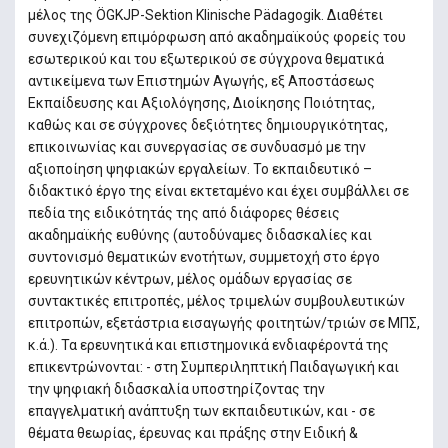
μέλος της ÖGKJP-Sektion Klinische Pädagogik. Διαθέτει
συνεχιζόμενη επιμόρφωση από ακαδημαϊκούς φορείς του
εσωτερικού και του εξωτερικού σε σύγχρονα θεματικά
αντικείμενα των Επιστημών Αγωγής, εξ Αποστάσεως
Εκπαίδευσης και Αξιολόγησης, Διοίκησης Ποιότητας,
καθώς και σε σύγχρονες δεξιότητες δημιουργικότητας,
επικοινωνίας και συνεργασίας σε συνδυασμό με την
αξιοποίηση ψηφιακών εργαλείων. Το εκπαιδευτικό –
διδακτικό έργο της είναι εκτεταμένο και έχει συμβάλλει σε
πεδία της ειδικότητάς της από διάφορες θέσεις
ακαδημαϊκής ευθύνης (αυτοδύναμες διδασκαλίες και
συντονισμό θεματικών ενοτήτων, συμμετοχή στο έργο
ερευνητικών κέντρων, μέλος ομάδων εργασίας σε
συντακτικές επιτροπές, μέλος τριμελών συμβουλευτικών
επιτροπών, εξετάστρια εισαγωγής φοιτητών/τριών σε ΜΠΣ,
κ.ά.). Τα ερευνητικά και επιστημονικά ενδιαφέροντά της
επικεντρώνονται: - στη Συμπεριληπτική Παιδαγωγική και
την ψηφιακή διδασκαλία υποστηρίζοντας την
επαγγελματική ανάπτυξη των εκπαιδευτικών, και - σε
θέματα θεωρίας, έρευνας και πράξης στην Ειδική &