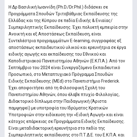
Η Δρ Βασιλική Ιωαννίδη (Ph.D./Dr.Phil.) διδάσκει σε
Προγράμματα Σπουδών Τριτοβάθμιας Εκπαίδευσης της
Ελλάδας και της Κύπρου σε πεδία Ειδικής & Ενιαίας/
Συμπεριληπτικής Εκπαίδευσης. Έχει πολυετή εμπειρία στην
Ανοικτή και εξ Αποστάσεως Εκπαίδευση, είναι
Συντελέστρια προγραμμμάτων Ε-learning, συγγραφέας εξ
αποστάσεως εκπαιδευτικού υλικού και ερευνήτρια σε έργα
ειδικής αγωγής και εκπαίδευσης του Εθνικού και
Καποδιστριακού Πανεπιστημίου Αθηνών (Ε.Κ.Π.Α.). Από τον
Σεπτέμβριο του 2024 είναι Συνεργαζόμενο Εκπαιδευτικό
Προσωπικό, στο Μεταπτυχιακό Πρόγραμμα Σπουδών
Ειδικής Εκπαίδευσης (MEd) στο Πανεπιστήμιο Frederick.
Έχει αποφοιτήσει από τη Φιλοσοφική Σχολή του
Πανεπιστημίου Αθηνών, όπου έλαβε πτυχίο Φιλολογίας,
Διδακτορικό δίπλωμα στην Παιδαγωγική (Άριστα
παμψηφεί) με υποτροφία του Ιδρύματος Κρατικών
Υποτροφιών στην ειδίκευση την «Ειδική Αγωγή» και είναι
κάτοχος επάρκειας σε Προγράμματα Ειδικής Εκπαίδευσης.
Είναι μεταδιδακτορική ερευνήτρια στο πεδίο της
Συμπεριληπτικής εκπαίδευσης στο Π.Τ.Δ.Ε. του Ε.Κ.Π.Α. και