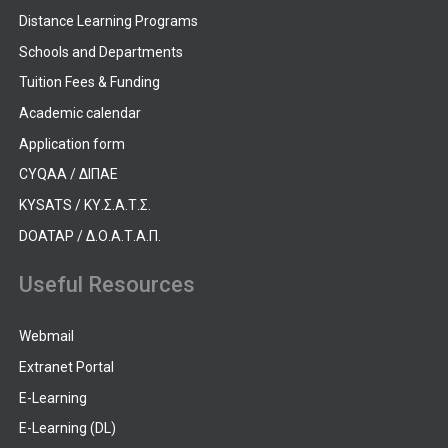
Distance Learning Programs
Schools and Departments
Tuition Fees & Funding
Academic calendar
Application form
CYQAA / ΔΙΠΑΕ
KYSATS / ΚΥ.Σ.Α.Τ.Σ.
DOATAP / Δ.Ο.Α.Τ.Α.Π.
Useful Resources
Webmail
Extranet Portal
E-Learning
E-Learning (DL)