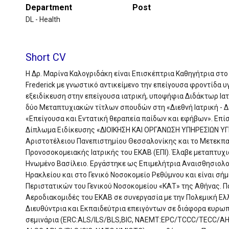
Department
Post
DL - Health
Short CV
Η Δρ. Μαρίνα Καλογριδάκη είναι Επισκέπτρια Καθηγήτρια στ
Frederick με γνωστικό αντικείμενο την επείγουσα φροντίδα υ
εξειδίκευση στην επείγουσα ιατρική, υποψήφια Διδάκτωρ Ια
δύο Μεταπτυχιακών τίτλων σπουδών στη «Διεθνή Ιατρική - Δ
«Επείγουσα και Εντατική θεραπεία παίδων και εφήβων». Επί
Δίπλωμα Ειδίκευσης «ΔΙΟΙΚΗΣΗ ΚΑΙ ΟΡΓΑΝΩΣΗ ΥΠΗΡΕΣΙΩΝ ΥΓ
Αριστοτέλειου Πανεπιστημίου Θεσσαλονίκης και τo Μετεκπ
Προνοσοκομειακής Ιατρικής του ΕΚΑΒ (ΕΠΙ). Έλαβε μεταπτυχ
Ηνωμένο Βασίλειο. Εργάστηκε ως Επιμελήτρια Αναισθησιολο
Ηρακλείου και στο Γενικό Νοσοκομείο Ρεθύμνου και είναι σή
Περιστατικών του Γενικού Νοσοκομείου «ΚΑΤ» της Αθήνας. Πα
Αεροδιακομιδές του ΕΚΑΒ σε συνεργασία με την Πολεμική Ελ
Διευθύντρια και Εκπαιδεύτρια επειγόντων σε διάφορα ευρωπ
σεμινάρια (ERC:ALS/ILS/BLS,BIC, NAEMT:EPC/TCCC/TECC/A