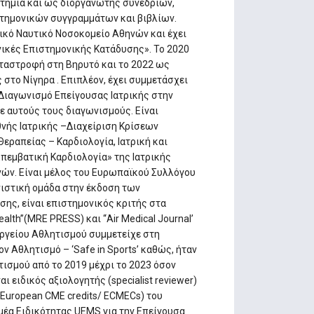
τήμια και ως διοργανωτής συνεδρίων,
τημονικών συγγραμμάτων και βιβλίων.
μικό Ναυτικό Νοσοκομείο Αθηνών και έχει
ικές Επιστημονικής Κατάδυσης». Το 2020
ταστροφή στη Βηρυτό και το 2022 ως
 στο Νίγηρα . Επιπλέον, έχει συμμετάσχει
Διαγωνισμό Επείγουσας Ιατρικής στην
σε αυτούς τους διαγωνισμούς. Είναι
νής Ιατρικής –Διαχείριση Κρίσεων
εραπείας – Καρδιολογία, Ιατρική και
πεμβατική Καρδιολογία» της Ιατρικής
νών. Είναι μέλος του Ευρωπαϊκού Συλλόγου
νιστική ομάδα στην έκδοση των
σης, είναι επιστημονικός κριτής στα
ealth”(MRE PRESS) και “Air Medical Journal’
ουργείου Αθλητισμού συμμετείχε στη
 Αθλητισμό – ‘Safe in Sports’ καθώς, ήταν
ισμού από το 2019 μέχρι το 2023 όσον
ι ειδικός αξιολογητής (specialist reviewer)
(European CME credits/ ECMECs) του
μέα Ειδικότητας UEMS για την Επείγουσα