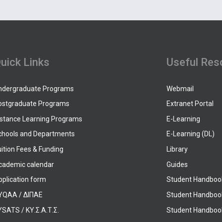
uick Links
Useful Res
ndergraduate Programs
Webmail
ostgraduate Programs
Extranet Portal
istance Learning Programs
E-Learning
chools and Departments
E-Learning (DL)
ition Fees & Funding
Library
cademic calendar
Guides
pplication form
Student Handboo
YQAA / ΔΙΠΑΕ
Student Handboo
SATS / ΚΥ.Σ.Α.Τ.Σ.
Student Handbook