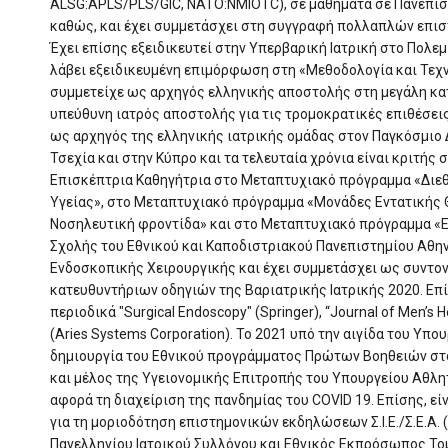
ALSG:APLS/PLS/GIC, NATO:NMIOTC), σε μαθήματα σε Πανεπισ
καθώς, και έχει συμμετάσχει στη συγγραφή πολλαπλών επισ
Έχει επίσης εξειδικευτεί στην Υπερβαρική Ιατρική στο Πολε
λάβει εξειδικευμένη επιμόρφωση στη «Μεθοδολογία και Τεχν
συμμετείχε ως αρχηγός ελληνικής αποστολής στη μεγάλη κα
υπεύθυνη ιατρός αποστολής για τις τρομοκρατικές επιθέσεις
ως αρχηγός της ελληνικής ιατρικής ομάδας στον Παγκόσμιο 
Τσεχία και στην Κύπρο και τα τελευταία χρόνια είναι κριτής 
Επισκέπτρια Καθηγήτρια στο Μεταπτυχιακό πρόγραμμα «Διεθ
Υγείας», στο Μεταπτυχιακό πρόγραμμα «Μονάδες Εντατικής Θ
Νοσηλευτική φροντίδα» και στο Μεταπτυχιακό πρόγραμμα «Ε
Σχολής του Εθνικού και Καποδιστριακού Πανεπιστημίου Αθη
Ενδοσκοπικής Χειρουργικής και έχει συμμετάσχει ως συντο
κατευθυντήριων οδηγιών της Βαριατρικής Ιατρικής 2020. Επί
περιοδικά "Surgical Endoscopy" (Springer), “Journal of Men’s H
(Aries Systems Corporation). Το 2021 υπό την αιγίδα του Υπ
δημιουργία του Εθνικού προγράμματος Πρώτων Βοηθειών στον
και μέλος της Υγειονομικής Επιτροπής του Υπουργείου Αθλητ
αφορά τη διαχείριση της πανδημίας του COVID 19. Επίσης, είνα
για τη μοριοδότηση επιστημονικών εκδηλώσεων Σ.Ι.Ε./Σ.Ε.Α. 
Πανελληνίου Ιατρικού Συλλόγου και Εθνικός Εκπρόσωπος Το