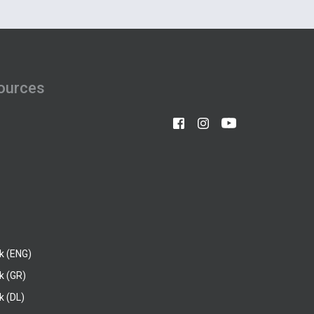
ources
k (ENG)
k (GR)
 (DL)