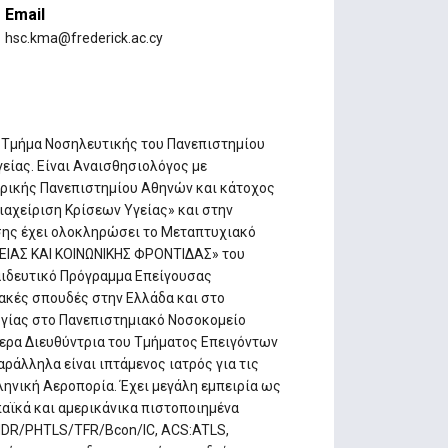
Email
hsc.kma@frederick.ac.cy
ο Τμήμα Νοσηλευτικής του Πανεπιστημίου
γείας. Είναι Αναισθησιολόγος με
τρικής Πανεπιστημίου Αθηνών και κάτοχος
ιαχείριση Κρίσεων Υγείας» και στην
σης έχει ολοκληρώσει τo Μεταπτυχιακό
ΕΙΑΣ ΚΑΙ ΚΟΙΝΩΝΙΚΗΣ ΦΡΟΝΤΙΔΑΣ» του
αιδευτικό Πρόγραμμα Επείγουσας
ιακές σπουδές στην Ελλάδα και στο
γίας στο Πανεπιστημιακό Νοσοκομείο
μερα Διευθύντρια του Τμήματος Επειγόντων
ράλληλα είναι ιπτάμενος ιατρός για τις
ληνική Αεροπορία. Έχει μεγάλη εμπειρία ως
αϊκά και αμερικάνικα πιστοποιημένα
HDR/PHTLS/TFR/Bcon/IC, ACS:ATLS,