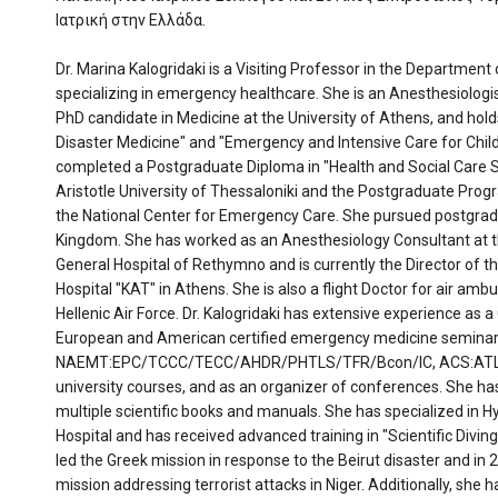
Ιατρική στην Ελλάδα.
Dr. Marina Kalogridaki is a Visiting Professor in the Department 
specializing in emergency healthcare. She is an Anesthesiologi
PhD candidate in Medicine at the University of Athens, and hold
Disaster Medicine" and "Emergency and Intensive Care for Child
completed a Postgraduate Diploma in "Health and Social Care
Aristotle University of Thessaloniki and the Postgraduate Pro
the National Center for Emergency Care. She pursued postgradu
Kingdom. She has worked as an Anesthesiology Consultant at th
General Hospital of Rethymno and is currently the Director of
Hospital "KAT" in Athens. She is also a flight Doctor for air amb
Hellenic Air Force. Dr. Kalogridaki has extensive experience as a
European and American certified emergency medicine seminar
NAEMT:EPC/TCCC/TECC/AHDR/PHTLS/TFR/Bcon/IC, ACS:ATLS
university courses, and as an organizer of conferences. She has
multiple scientific books and manuals. She has specialized in 
Hospital and has received advanced training in "Scientific Divi
led the Greek mission in response to the Beirut disaster and in 
mission addressing terrorist attacks in Niger. Additionally, she