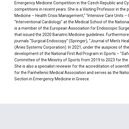
Emergency Medicine Competition in the Czech Republic and Cyp
competitions in recent years. She is a Visiting Professor in th
Medicine – Health Crisis Management," "Intensive Care Units – 
"Interventional Cardiology" at the Medical School of the Nation
is a member of the European Association for Endoscopic Surge
that issued the 2020 Bariatric Medicine guidelines. Furthermore,
journals “Surgical Endoscopy” (Springer), “Journal of Men’s Hea
(Aries Systems Corporation). In 2021, under the auspices of the 
development of the National First Aid Program in Sports – "Sa
Committee of the Ministry of Sports from 2019 to 2023 for t
She is also a specialist reviewer for the accreditation of scie
for the Panhellenic Medical Association and serves as the Nati
Section in Emergency Medicine in Greece.