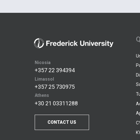
Q
U
Nicosia
P
+357 22 394394
D
Limassol
S
+357 25 730975
Tu
Athens
+30 21 03311288
A
A
CONTACT US
C
KY