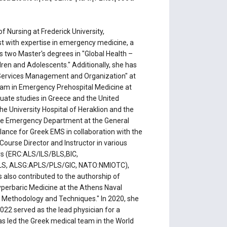
of Nursing at Frederick University,
st with expertise in emergency medicine, a
s two Master's degrees in "Global Health –
ren and Adolescents." Additionally, she has
 Services Management and Organization" at
gram in Emergency Prehospital Medicine at
ate studies in Greece and the United
e University Hospital of Heraklion and the
 the Emergency Department at the General
ulance for Greek EMS in collaboration with the
 Course Director and Instructor in various
s (ERC:ALS/ILS/BLS,BIC,
, ALSG:APLS/PLS/GIC, NATO:NMIOTC),
 also contributed to the authorship of
Hyperbaric Medicine at the Athens Naval
ng Methodology and Techniques." In 2020, she
2022 served as the lead physician for a
 has led the Greek medical team in the World