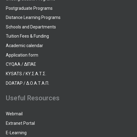
Postgraduate Programs
Distance Learning Programs
Schools and Departments
Tuition Fees & Funding
Academic calendar
Application form
CYQAA / ΔΙΠΑΕ
KYSATS / ΚΥ.Σ.Α.Τ.Σ.
DOATAP / Δ.Ο.Α.Τ.Α.Π.
Useful Resources
Webmail
Extranet Portal
E-Learning