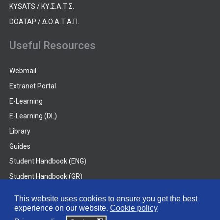
KYSATS / ΚΥ.Σ.Α.Τ.Σ.
DOATAP / Δ.Ο.Α.Τ.Α.Π.
Useful Resources
Webmail
Extranet Portal
E-Learning
E-Learning (DL)
Library
Guides
Student Handbook (ENG)
Student Handbook (GR)
Student Handbook (DL)
This website uses cookies to ensure you get the best
experience on our website.
Cookie policy
© 2026 Frederick University