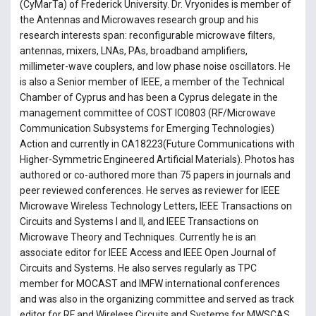
(CyMarTa) of Frederick University. Dr. Vryonides is member of
the Antennas and Microwaves research group and his
research interests span: reconfigurable microwave filters,
antennas, mixers, LNAs, PAs, broadband amplifiers,
millimeter-wave couplers, and low phase noise oscillators. He
is also a Senior member of IEEE, a member of the Technical
Chamber of Cyprus and has been a Cyprus delegate in the
management committee of COST IC0803 (RF/Microwave
Communication Subsystems for Emerging Technologies)
Action and currently in CA18223(Future Communications with
Higher-Symmetric Engineered Artificial Materials). Photos has
authored or co-authored more than 75 papers in journals and
peer reviewed conferences. He serves as reviewer for IEEE
Microwave Wireless Technology Letters, IEEE Transactions on
Circuits and Systems I and II, and IEEE Transactions on
Microwave Theory and Techniques. Currently he is an
associate editor for IEEE Access and IEEE Open Journal of
Circuits and Systems. He also serves regularly as TPC
member for MOCAST and IMFW international conferences
and was also in the organizing committee and served as track
editor for RF and Wireless Circuits and Systems for MWSCAS