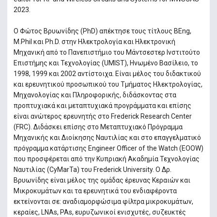
2023.
Ο Φώτος Βρυωνίδης (PhD) απέκτησε τους τίτλους BEng,
M.Phil και Ph.D. στην Ηλεκτρολογία και Ηλεκτρονική
Μηχανική από το Πανεπιστήμιο του Μάντσεστερ Ινστιτούτο
Επιστήμης και Τεχνολογίας (UMIST), Ηνωμένο Βασίλειο, το
1998, 1999 και 2002 αντίστοιχα. Είναι μέλος του διδακτικού
και ερευνητικού προσωπικού του Τμήματος Ηλεκτρολογίας,
Μηχανολογίας και Πληροφορικής, διδάσκοντας στα
προπτυχιακά και μεταπτυχιακά προγράμματα και επίσης
είναι ανώτερος ερευνητής στο Frederick Research Center
(FRC). Διδάσκει επίσης στο Μεταπτυχιακό Πρόγραμμα
Μηχανικής και Διοίκησης Ναυτιλίας και στο επαγγελματικό
πρόγραμμα κατάρτισης Engineer Officer of the Watch (EOOW)
που προσφέρεται από την Κυπριακή Ακαδημία Τεχνολογίας
Ναυτιλίας (CyMarTa) του Frederick University. Ο Δρ.
Βρυωνίδης είναι μέλος της ομάδας έρευνας Κεραιών και
Μικροκυμάτων και τα ερευνητικά του ενδιαφέροντα
εκτείνονται σε: αναδιαμορφώσιμα φίλτρα μικροκυμάτων,
κεραίες, LNAs, PAs, ευρυζωνικοί ενισχυτές, συζευκτές