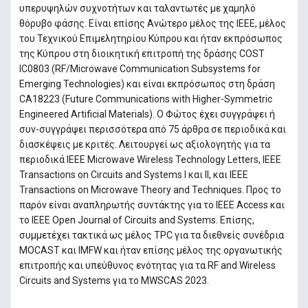
υπερυψηλών συχνοτήτων και ταλαντωτές με χαμηλό
θόρυβο φάσης. Είναι επίσης Ανώτερο μέλος της IEEE, μέλος
του Τεχνικού Επιμελητηρίου Κύπρου και ήταν εκπρόσωπος
της Κύπρου στη διοικητική επιτροπή της δράσης COST
IC0803 (RF/Microwave Communication Subsystems for
Emerging Technologies) και είναι εκπρόσωπος στη δράση
CA18223 (Future Communications with Higher-Symmetric
Engineered Artificial Materials). Ο Φώτος έχει συγγράψει ή
συν-συγγράψει περισσότερα από 75 άρθρα σε περιοδικά και
διασκέψεις με κριτές. Λειτουργεί ως αξιολογητής για τα
περιοδικά IEEE Microwave Wireless Technology Letters, IEEE
Transactions on Circuits and Systems I και II, και IEEE
Transactions on Microwave Theory and Techniques. Προς το
παρόν είναι αναπληρωτής συντάκτης για το IEEE Access και
το IEEE Open Journal of Circuits and Systems. Επίσης,
συμμετέχει τακτικά ως μέλος TPC για τα διεθνείς συνέδρια
MOCAST και IMFW και ήταν επίσης μέλος της οργανωτικής
επιτροπής και υπεύθυνος ενότητας για τα RF and Wireless
Circuits and Systems για το MWSCAS 2023.