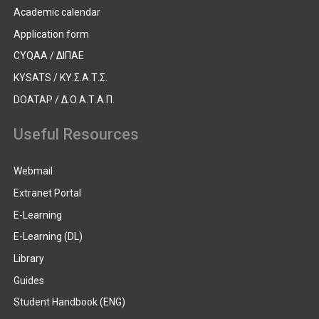
Academic calendar
Application form
CYQAA / ΔΙΠΑΕ
KYSATS / ΚΥ.Σ.Α.Τ.Σ.
DOATAP / Δ.Ο.Α.Τ.Α.Π.
Useful Resources
Webmail
Extranet Portal
E-Learning
E-Learning (DL)
Library
Guides
Student Handbook (ENG)