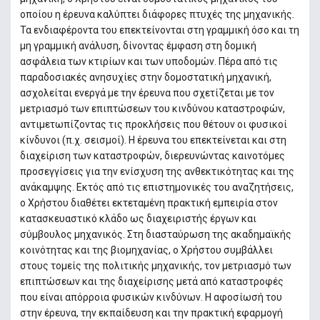
οποίου η έρευνα καλύπτει διάφορες πτυχές της μηχανικής.
Τα ενδιαφέροντα του επεκτείνονται στη γραμμική όσο και τη
μη γραμμική ανάλυση, δίνοντας έμφαση στη δομική
ασφάλεια των κτιρίων και των υποδομών. Πέρα από τις
παραδοσιακές ανησυχίες στην δομοστατική μηχανική,
ασχολείται ενεργά με την έρευνα που σχετίζεται με τον
μετριασμό των επιπτώσεων του κινδύνου καταστροφών,
αντιμετωπίζοντας τις προκλήσεις που θέτουν οι φυσικοί
κίνδυνοι (π.χ. σεισμοί). Η έρευνα του επεκτείνεται και στη
διαχείριση των καταστροφών, διερευνώντας καινοτόμες
προσεγγίσεις για την ενίσχυση της ανθεκτικότητας και της
ανάκαμψης. Εκτός από τις επιστημονικές του αναζητήσεις,
ο Χρήστου διαθέτει εκτεταμένη πρακτική εμπειρία στον
κατασκευαστικό κλάδο ως διαχειριστής έργων και
σύμβουλος μηχανικός. Στη διασταύρωση της ακαδημαϊκής
κοινότητας και της βιομηχανίας, ο Χρήστου συμβάλλει
στους τομείς της πολιτικής μηχανικής, τον μετριασμό των
επιπτώσεων και της διαχείρισης μετά από καταστροφές
που είναι απόρροια φυσικών κινδύνων. Η αφοσίωσή του
στην έρευνα, την εκπαίδευση και την πρακτική εφαρμογή