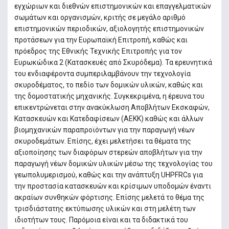
εγχώριων και διεθνών επιστημονικών και επαγγελματικών
σωμάτων και οργανισμών, κριτής σε μεγάλο αριθμό
επιστημονικών περιοδικών, αξιολογητής επιστημονικών
προτάσεων για την Ευρωπαϊκή Επιτροπή, καθώς και
πρόεδρος της Εθνικής Τεχνικής Επιτροπής για τον
Ευρωκώδικα 2 (Κατασκευές από Σκυρόδεμα). Τα ερευνητικά
του ενδιαφέροντα συμπεριλαμβάνουν την τεχνολογία
σκυροδέματος, το πεδίο των δομικών υλικών, καθώς και
της δομοστατικής μηχανικής. Συγκεκριμένα, η έρευνα του
επικεντρώνεται στην ανακύκλωση Αποβλήτων Εκσκαφών,
Κατασκευών και Κατεδαφίσεων (ΑΕΚΚ) καθώς και άλλων
βιομηχανικών παραπροϊόντων για την παραγωγή νέων
σκυροδεμάτων. Επίσης, έχει μελετήσει τα θέματα της
αξιοποίησης των διαφόρων στερεών αποβλήτων για την
παραγωγή νέων δομικών υλικών μέσω της τεχνολογίας του
γεωπολυμερισμού, καθώς και την ανάπτυξη UHPFRCs για
την προστασία κατασκευών και κρίσιμων υποδομών έναντι
ακραίων συνθηκών φόρτισης. Επίσης μελετά το θέμα της
τρισδιάστατης εκτύπωσης υλικών και στη μελέτη των
ιδιοτήτων τους. Παρόμοια είναι και τα διδακτικά του