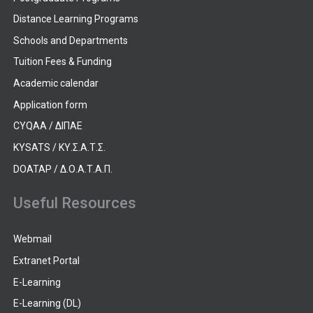
Distance Learning Programs
Schools and Departments
Tuition Fees & Funding
Academic calendar
Application form
CYQAA / ΔΙΠΑΕ
KYSATS / ΚΥ.Σ.Α.Τ.Σ.
DOATAP / Δ.Ο.Α.Τ.Α.Π.
Useful Resources
Webmail
Extranet Portal
E-Learning
E-Learning (DL)