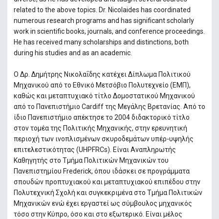
related to the above topics. Dr. Nicolaides has coordinated
numerous research programs and has significant scholarly
work in scientific books, journals, and conference proceedings.
He has received many scholarships and distinctions, both
during his studies and as an academic.
Ο Δρ. Δημήτρης Νικολαΐδης κατέχει Δίπλωμα Πολιτικού
Μηχανικού από το Εθνικό Μετσόβιο Πολυτεχνείο (ΕΜΠ),
καθώς και μεταπτυχιακό τίτλο Δομοστατικού Μηχανικού
από το Πανεπιστήμιο Cardiff της Μεγάλης Βρετανίας. Από το
ίδιο Πανεπιστήμιο απέκτησε το 2004 διδακτορικό τίτλο
στον τομέα της Πολιτικής Μηχανικής, στην ερευνητική
περιοχή των ινοπλισμένων σκυροδεμάτων υπέρ-υψηλής
επιτελεστικότητας (UHPFRCs). Είναι Αναπληρωτής
Καθηγητής στο Τμήμα Πολιτικών Μηχανικών του
Πανεπιστημίου Frederick, όπου ιδάσκει σε προγράμματα
σπουδών προπτυχιακού και μεταπτυχιακού επιπέδου στην
Πολυτεχνική Σχολή και συγκεκριμένα στο Τμήμα Πολιτικών
Μηχανικών ενώ έχει εργαστεί ως σύμβουλος μηχανικός
τόσο στην Κύπρο, όσο και στο εξωτερικό. Είναι μέλος