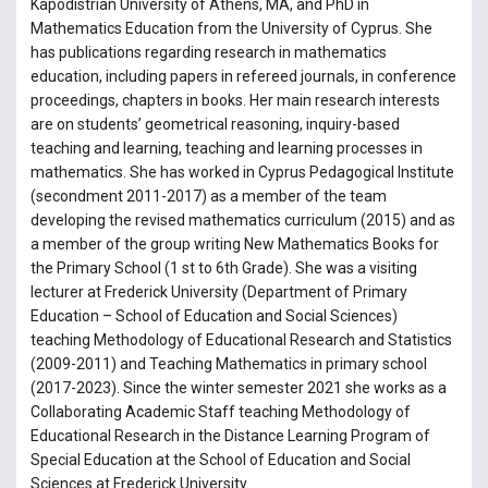
Kapodistrian University of Athens, MA, and PhD in
Mathematics Education from the University of Cyprus. She
has publications regarding research in mathematics
education, including papers in refereed journals, in conference
proceedings, chapters in books. Her main research interests
are on students’ geometrical reasoning, inquiry-based
teaching and learning, teaching and learning processes in
mathematics. She has worked in Cyprus Pedagogical Institute
(secondment 2011-2017) as a member of the team
developing the revised mathematics curriculum (2015) and as
a member of the group writing New Mathematics Books for
the Primary School (1 st to 6th Grade). She was a visiting
lecturer at Frederick University (Department of Primary
Education – School of Education and Social Sciences)
teaching Methodology of Educational Research and Statistics
(2009-2011) and Teaching Mathematics in primary school
(2017-2023). Since the winter semester 2021 she works as a
Collaborating Academic Staff teaching Methodology of
Educational Research in the Distance Learning Program of
Special Education at the School of Education and Social
Sciences at Frederick University.