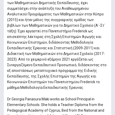
των Μαθηματικών Δημοτικής Εκπαίδευσης, έχει
συμμετάσχει στην ανάπτυξη του Αναθεωρημένου
Αναλυτικού Προγράμματος των Μαθηματικών στην Κύπρο
(2015) και ήταν μέλος της συγγραφικής ομάδας των
βιβλίων των Μαθηματικών για το Δημοτικό Σχολείο (Α΄-Στ΄
τάξη). Έχει εργαστεί στο Πανεπιστήμιο Frederick ως
επισκέπτης λέκτορας στη Σχολή Επιστημών Αγωγής και
Κοινωνικών Επιστημών, διδάσκοντας Μεθοδολογία
Εκπαιδευτικής Έρευνας και Στατιστική (2009-2011) και
Διδακτική των Μαθηματικών στο Δημοτικό Σχολείο (2017-
2023). Από το χειμερινό εξάμηνο 2021 εργάζεται ως
Συνεργαζόμενο Εκπαιδευτικό Προσωπικό, διδάσκοντας στο
εξ αποστάσεως μεταπτυχιακό πρόγραμμα της Ειδικής
Εκπαίδευσης, της Σχολής Επιστημών της Αγωγής και
Κοινωνικών Επιστημών του Πανεπιστημίου Frederick το
μάθημα Μεθοδολογία Εκπαιδευτικής Έρευνας.
Dr Georgia Panaoura Maki works as School Principal in
Elementary Schools. She holds a Teacher Diploma from the
Pedagogical Academy of Cyprus, Bed from the National and