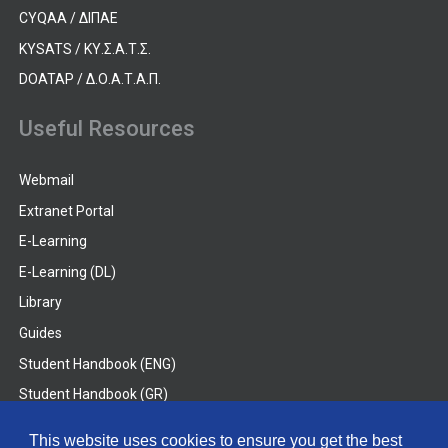
CYQAA / ΔΙΠΑΕ
KYSATS / ΚΥ.Σ.Α.Τ.Σ.
DOATAP / Δ.Ο.Α.Τ.Α.Π.
Useful Resources
Webmail
Extranet Portal
E-Learning
E-Learning (DL)
Library
Guides
Student Handbook (ENG)
Student Handbook (GR)
Student Handbook (DL)
This website uses cookies to ensure you get the best