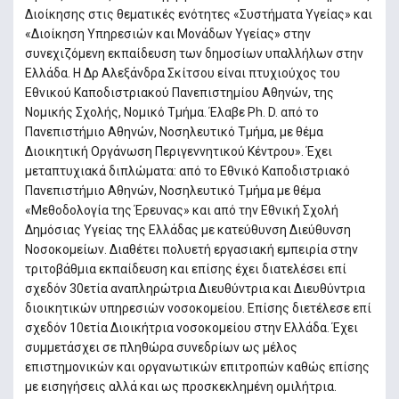
Διοίκησης στις θεματικές ενότητες «Συστήματα Υγείας» και
«Διοίκηση Υπηρεσιών και Μονάδων Υγείας» στην
συνεχιζόμενη εκπαίδευση των δημοσίων υπαλλήλων στην
Ελλάδα. Η Δρ Αλεξάνδρα Σκίτσου είναι πτυχιούχος του
Eθνικού Καποδιστριακού Πανεπιστημίου Αθηνών, της
Νομικής Σχολής, Νομικό Τμήμα. Έλαβε Ph. D. από το
Πανεπιστήμιο Αθηνών, Νοσηλευτικό Τμήμα, με θέμα
Διοικητική Οργάνωση Περιγεννητικού Κέντρου». Έχει
μεταπτυχιακά διπλώματα: από το Εθνικό Καποδιστριακό
Πανεπιστήμιο Αθηνών, Νοσηλευτικό Τμήμα με θέμα
«Μεθοδολογία της Έρευνας» και από την Εθνική Σχολή
Δημόσιας Υγείας της Ελλάδας με κατεύθυνση Διεύθυνση
Νοσοκομείων. Διαθέτει πολυετή εργασιακή εμπειρία στην
τριτοβάθμια εκπαίδευση και επίσης έχει διατελέσει επί
σχεδόν 30ετία αναπληρώτρια Διευθύντρια και Διευθύντρια
διοικητικών υπηρεσιών νοσοκομείου. Επίσης διετέλεσε επί
σχεδόν 10ετία Διοικήτρια νοσοκομείου στην Ελλάδα. Έχει
συμμετάσχει σε πληθώρα συνεδρίων ως μέλος
επιστημονικών και οργανωτικών επιτροπών καθώς επίσης
με εισηγήσεις αλλά και ως προσκεκλημένη ομιλήτρια.