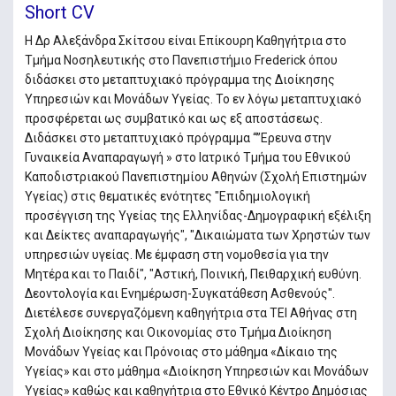
Short CV
Η Δρ Αλεξάνδρα Σκίτσου είναι Επίκουρη Καθηγήτρια στο
Τμήμα Νοσηλευτικής στο Πανεπιστήμιο Frederick όπου
διδάσκει στο μεταπτυχιακό πρόγραμμα της Διοίκησης
Υπηρεσιών και Μονάδων Υγείας. Το εν λόγω μεταπτυχιακό
προσφέρεται ως συμβατικό και ως εξ αποστάσεως.
Διδάσκει στο μεταπτυχιακό πρόγραμμα “’’Ερευνα στην
Γυναικεία Αναπαραγωγή » στο Ιατρικό Τμήμα του Εθνικού
Καποδιστριακού Πανεπιστημίου Αθηνών (Σχολή Επιστημών
Υγείας) στις θεματικές ενότητες "Επιδημιολογική
προσέγγιση της Υγείας της Ελληνίδας-Δημογραφική εξέλιξη
και Δείκτες αναπαραγωγής", "Δικαιώματα των Χρηστών των
υπηρεσιών υγείας. Με έμφαση στη νομοθεσία για την
Μητέρα και το Παιδί", "Αστική, Ποινική, Πειθαρχική ευθύνη.
Δεοντολογία και Ενημέρωση-Συγκατάθεση Ασθενούς".
Διετέλεσε συνεργαζόμενη καθηγήτρια στα ΤΕΙ Αθήνας στη
Σχολή Διοίκησης και Οικονομίας στο Τμήμα Διοίκηση
Μονάδων Υγείας και Πρόνοιας στο μάθημα «Δίκαιο της
Υγείας» και στο μάθημα «Διοίκηση Υπηρεσιών και Μονάδων
Υγείας» καθώς και καθηγήτρια στο Εθνικό Κέντρο Δημόσιας