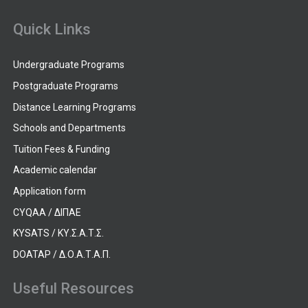
Quick Links
Undergraduate Programs
Postgraduate Programs
Distance Learning Programs
Schools and Departments
Tuition Fees & Funding
Academic calendar
Application form
CYQAA / ΔΙΠΑΕ
KYSATS / ΚΥ.Σ.Α.Τ.Σ.
DOATAP / Δ.Ο.Α.Τ.Α.Π.
Useful Resources