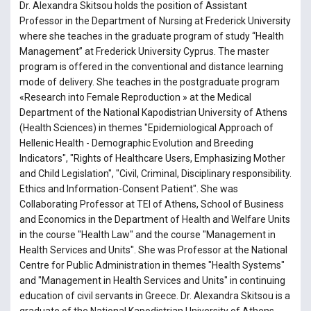
Dr. Alexandra Skitsou holds the position of Assistant
Professor in the Department of Nursing at Frederick University
where she teaches in the graduate program of study “Health
Management” at Frederick University Cyprus. The master
program is offered in the conventional and distance learning
mode of delivery. She teaches in the postgraduate program
«Research into Female Reproduction » at the Medical
Department of the National Kapodistrian University of Athens
(Health Sciences) in themes "Epidemiological Approach of
Hellenic Health - Demographic Evolution and Breeding
Indicators", "Rights of Healthcare Users, Emphasizing Mother
and Child Legislation", "Civil, Criminal, Disciplinary responsibility.
Ethics and Information-Consent Patient". She was
Collaborating Professor at TEI of Athens, School of Business
and Economics in the Department of Health and Welfare Units
in the course "Health Law" and the course "Management in
Health Services and Units". She was Professor at the National
Centre for Public Administration in themes "Health Systems"
and "Management in Health Services and Units" in continuing
education of civil servants in Greece. Dr. Alexandra Skitsou is a