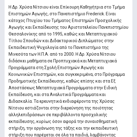
H Δρ. Χρύσα Νίτσιου είναι Επίκουρη Καθηγήτρια στο Τμήμα
Επιστημών Αγωγής, στο Πανεπιστήμιο Frederick. Είναι
κάτοχος Πτυχίου του Τμήματος Επιστημών Προσχολικής
Αγωγής και Εκπαίδευσης του Αριστοτελείου Πανεπιστημίου
Θεσσαλονίκης από το 1995, καθώς και Μεταπτυχιακού
Τίτλου Σπουδών και Διδακτορικού Διπλώματος στην
Εκπαιδευτική Ψυχολογία από το Πανεπιστήμιο της
Μινεσότα των Η.Π.Α. από το 2000. Η Δρ. Χρύσα Νίτσιου
διδάσκει μαθήματα σε Προπτυχιακά και Μεταπτυχιακά
Προγράμματα στη Σχολή Επιστημών Αγωγής και
Κοινωνικών Επιστημών, και συγκεκριμένα, στο Πρόγραμμα
Προδημοτικής Εκπαίδευσης, καθώς επίσης και στα Εξ
Αποστάσεως Μεταπτυχιακά Προγράμματα στην Ειδική
Εκπαίδευση, και στα Αναλυτικά Προγράμματα και
Διδασκαλία. Τα ερευνητικά ενδιαφέροντα της Χρύσας
Νίτσιου εστιάζονται στην διερεύνηση της ποιότητας
αλληλεπιδράσεων σε περιβάλλοντα προσχολικής
εκπαίδευσης, κυρίως όσον αφορά την συναισθηματική
στήριξη, την οργάνωση της τάξης και την εκπαιδευτική
στήριξη που παρέχεται σε όλα τα παιδιά, λαμβάνοντας