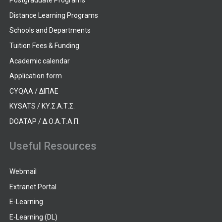
Postgraduate Programs
Distance Learning Programs
Schools and Departments
Tuition Fees & Funding
Academic calendar
Application form
CYQAA / ΔΙΠΑΕ
KYSATS / ΚΥ.Σ.Α.Τ.Σ.
DOATAP / Δ.Ο.Α.Τ.Α.Π.
Useful Resources
Webmail
Extranet Portal
E-Learning
E-Learning (DL)