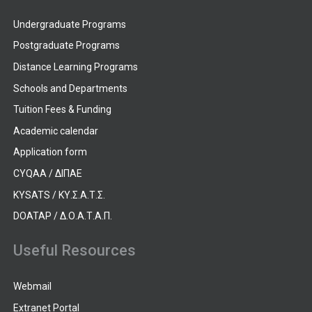
Undergraduate Programs
Postgraduate Programs
Distance Learning Programs
Schools and Departments
Tuition Fees & Funding
Academic calendar
Application form
CYQAA / ΔΙΠΑΕ
KYSATS / ΚΥ.Σ.Α.Τ.Σ.
DOATAP / Δ.Ο.Α.Τ.Α.Π.
Useful Resources
Webmail
Extranet Portal