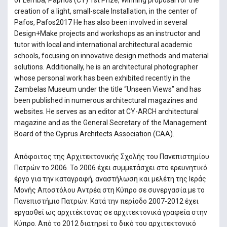
of Lemba, Paphos (CY) 1st Prize, Winning proposal for the
creation of a light, small-scale Installation, in the center of
Pafos, Pafos2017 He has also been involved in several
Design+Make projects and workshops as an instructor and
tutor with local and international architectural academic
schools, focusing on innovative design methods and material
solutions. Additionally, he is an architectural photographer
whose personal work has been exhibited recently in the
Zambelas Museum under the title “Unseen Views” and has
been published in numerous architectural magazines and
websites. He serves as an editor at CY-ARCH architectural
magazine and as the General Secretary of the Management
Board of the Cyprus Architects Association (CAA).
Απόφοιτος της Αρχιτεκτονικής Σχολής του Πανεπιστημίου
Πατρών το 2006. Το 2006 έχει συμμετάσχει στο ερευνητικό
έργο για την καταγραφή, αναστήλωση και μελέτη της Ιεράς
Μονής Αποστόλου Αντρέα στη Κύπρο σε συνεργασία με το
Πανεπιστήμιο Πατρών. Κατά την περίοδο 2007-2012 έχει
εργασθεί ως αρχιτέκτονας σε αρχιτεκτονικά γραφεία στην
Κύπρο. Από το 2012 διατηρεί το δικό του αρχιτεκτονικό