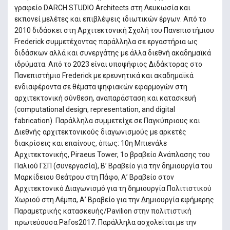
γραφείο DARCH STUDIO Architects στη Λευκωσία και
εκπονεί μελέτες και επιβλέψεις ιδιωτικών έργων. Από το
2010 διδάσκει στη Αρχιτεκτονική Σχολή του Πανεπιστήμιου
Frederick συμμετέχοντας παράλληλα σε εργαστήρια ως
διδάσκων αλλά και συνεργάτης με άλλα διεθνή ακαδημαϊκά
ιδρύματα. Από το 2023 είναι υποψήφιος Διδάκτορας στο
Πανεπιστήμιο Frederick με ερευνητικά και ακαδημαϊκά
ενδιαφέροντα σε θέματα ψηφιακών εφαρμογών στη
αρχιτεκτονική σύνθεση, αναπαράσταση και κατασκευή
(computational design, representation, and digital
fabrication). Παράλληλα συμμετείχε σε Παγκύπριους και
Διεθνής αρχιτεκτονικούς διαγωνισμούς με αρκετές
διακρίσεις και επαίνους, όπως: 10η Μπιενάλε
Αρχιτεκτονικής, Piraeus Tower, 1ο βραβείο Ανάπλασης του
Παλιού ΓΣΠ (συνεργασία), Β’ Βραβείο για την δημιουργία του
Μαρκίδειου Θεάτρου στη Πάφο, Α’ Βραβείο στον
Αρχιτεκτονικό Διαγωνισμό για τη δημιουργία Πολιτιστικού
Χωριού στη Λέμπα, Α’ Βραβείο για την Δημιουργία εφήμερης
Παραμετρικής κατασκευής/Pavilion στην πολιτιστική
πρωτεύουσα Pafos2017. Παράλληλα ασχολείται με την