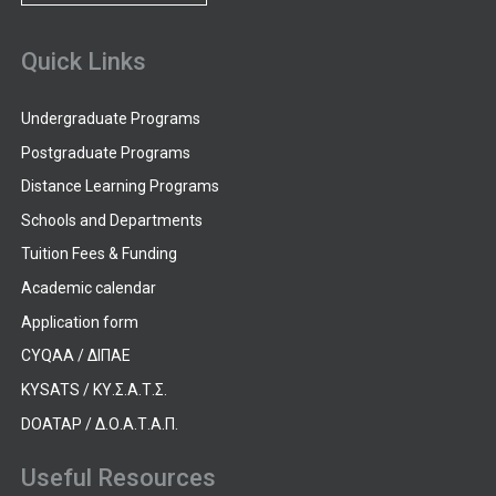
Quick Links
Undergraduate Programs
Postgraduate Programs
Distance Learning Programs
Schools and Departments
Tuition Fees & Funding
Academic calendar
Application form
CYQAA / ΔΙΠΑΕ
KYSATS / ΚΥ.Σ.Α.Τ.Σ.
DOATAP / Δ.Ο.Α.Τ.Α.Π.
Useful Resources