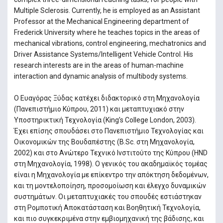
Multiple Sclerosis. Currently, he is employed as an Assistant
Professor at the Mechanical Engineering department of
Frederick University where he teaches topics in the areas of
mechanical vibrations, control engineering, mechatronics and
Driver Assistance Systems/Intelligent Vehicle Control. His
research interests are in the areas of human-machine
interaction and dynamic analysis of multibody systems.
Ο Ευαγόρας Ξύδας κατέχει διδακτορικό στη Μηχανολογία
(Πανεπιστήμιο Κύπρου, 2011) και μεταπτυχιακό στην
Υποστηρικτική Τεχνολογία (King’s College London, 2003).
Έχει επίσης σπουδάσει στο Πανεπιστήμιο Τεχνολογίας και
Οικονομικών της Βουδαπέστης (B.Sc. στη Μηχανολογία,
2002) και στο Ανώτερο Τεχνικό Ινστιτούτο της Κύπρου (HND
στη Μηχανολογία, 1998). Ο γενικός του ακαδημαϊκός τομέας
είναι η Μηχανολογία με επίκεντρο την απόκτηση δεδομένων,
και τη μοντελοποίηση, προσομοίωση και έλεγχο δυναμικών
συστημάτων. Οι μεταπτυχιακές του σπουδές εστιάστηκαν
στη Ρομποτική Αποκατάσταση και Βοηθητική Τεχνολογία,
και πιο συγκεκριμένα στην εμβιομηχανική της βάδισης, και