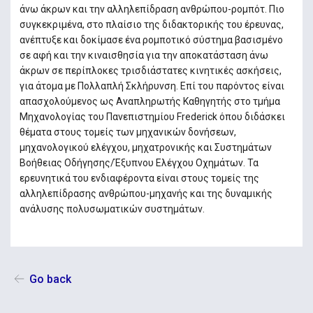
άνω άκρων και την αλληλεπίδραση ανθρώπου-ρομπότ. Πιο
συγκεκριμένα, στο πλαίσιο της διδακτορικής του έρευνας,
ανέπτυξε και δοκίμασε ένα ρομποτικό σύστημα βασισμένο
σε αφή και την κιναισθησία για την αποκατάσταση άνω
άκρων σε περίπλοκες τρισδιάστατες κινητικές ασκήσεις,
για άτομα με Πολλαπλή Σκλήρυνση. Επί του παρόντος είναι
απασχολούμενος ως Αναπληρωτής Καθηγητής στο τμήμα
Μηχανολογίας του Πανεπιστημίου Frederick όπου διδάσκει
θέματα στους τομείς των μηχανικών δονήσεων,
μηχανολογικού ελέγχου, μηχατρονικής και Συστημάτων
Βοήθειας Οδήγησης/Έξυπνου Ελέγχου Οχημάτων. Τα
ερευνητικά του ενδιαφέροντα είναι στους τομείς της
αλληλεπίδρασης ανθρώπου-μηχανής και της δυναμικής
ανάλυσης πολυσωματικών συστημάτων.
Go back