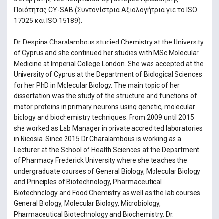
Ποιότητας CY-SAB (Συντονίστρια Αξιολογήτρια για το ISO
17025 και ISO 15189).
Dr. Despina Charalambous studied Chemistry at the University
of Cyprus and she continued her studies with MSc Molecular
Medicine at Imperial College London. She was accepted at the
University of Cyprus at the Department of Biological Sciences
for her PhD in Molecular Biology. The main topic of her
dissertation was the study of the structure and functions of
motor proteins in primary neurons using genetic, molecular
biology and biochemistry techniques. From 2009 until 2015
she worked as Lab Manager in private accredited laboratories
in Nicosia. Since 2015 Dr Charalambous is working as a
Lecturer at the School of Health Sciences at the Department
of Pharmacy Frederick University where she teaches the
undergraduate courses of General Biology, Molecular Biology
and Principles of Biotechnology, Pharmaceutical
Biotechnology and Food Chemistry as well as the lab courses
General Biology, Molecular Biology, Microbiology,
Pharmaceutical Biotechnology and Biochemistry. Dr.