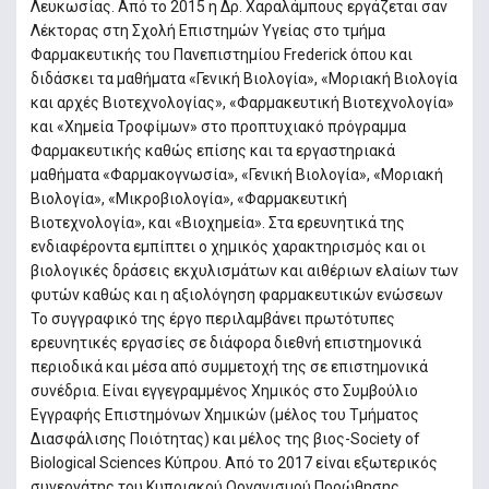
Λευκωσίας. Από το 2015 η Δρ. Χαραλάμπους εργάζεται σαν
Λέκτορας στη Σχολή Επιστημών Υγείας στο τμήμα
Φαρμακευτικής του Πανεπιστημίου Frederick όπου και
διδάσκει τα μαθήματα «Γενική Βιολογία», «Μοριακή Βιολογία
και αρχές Βιοτεχνολογίας», «Φαρμακευτική Βιοτεχνολογία»
και «Χημεία Τροφίμων» στο προπτυχιακό πρόγραμμα
Φαρμακευτικής καθώς επίσης και τα εργαστηριακά
μαθήματα «Φαρμακογνωσία», «Γενική Βιολογία», «Μοριακή
Βιολογία», «Μικροβιολογία», «Φαρμακευτική
Βιοτεχνολογία», και «Βιοχημεία». Στα ερευνητικά της
ενδιαφέροντα εμπίπτει ο χημικός χαρακτηρισμός και οι
βιολογικές δράσεις εκχυλισμάτων και αιθέριων ελαίων των
φυτών καθώς και η αξιολόγηση φαρμακευτικών ενώσεων
Το συγγραφικό της έργο περιλαμβάνει πρωτότυπες
ερευνητικές εργασίες σε διάφορα διεθνή επιστημονικά
περιοδικά και μέσα από συμμετοχή της σε επιστημονικά
συνέδρια. Είναι εγγεγραμμένος Χημικός στο Συμβούλιο
Εγγραφής Επιστημόνων Χημικών (μέλος του Τμήματος
Διασφάλισης Ποιότητας) και μέλος της βιος-Society of
Biological Sciences Κύπρου. Από το 2017 είναι εξωτερικός
συνεργάτης του Κυπριακού Οργανισμού Προώθησης