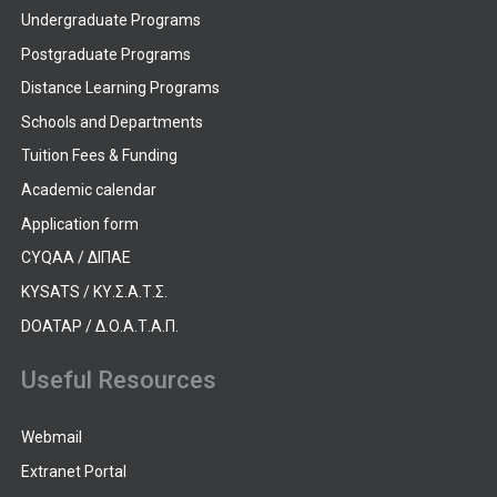
Undergraduate Programs
Postgraduate Programs
Distance Learning Programs
Schools and Departments
Tuition Fees & Funding
Academic calendar
Application form
CYQAA / ΔΙΠΑΕ
KYSATS / ΚΥ.Σ.Α.Τ.Σ.
DOATAP / Δ.Ο.Α.Τ.Α.Π.
Useful Resources
Webmail
Extranet Portal