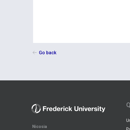
Go back
Q
U
Nicosia
P