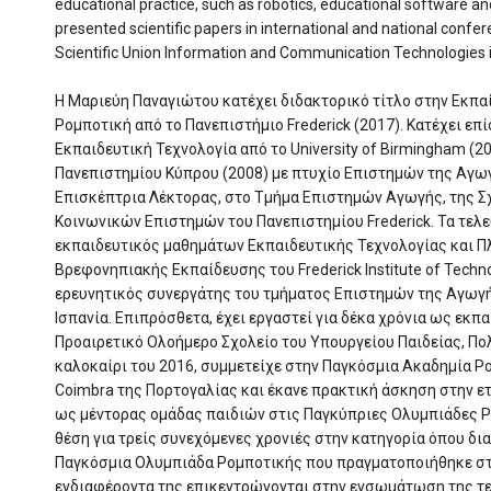
educational practice, such as robotics, educational software an
presented scientific papers in international and national confer
Scientific Union Information and Communication Technologies i
Η Μαριεύη Παναγιώτου κατέχει διδακτορικό τίτλο στην Εκπα
Ρομποτική από το Πανεπιστήμιο Frederick (2017). Κατέχει ε
Εκπαιδευτική Τεχνολογία από το University of Birmingham (2
Πανεπιστημίου Κύπρου (2008) με πτυχίο Επιστημών της Αγωγ
Επισκέπτρια Λέκτορας, στο Τμήμα Επιστημών Αγωγής, της Σ
Κοινωνικών Επιστημών του Πανεπιστημίου Frederick. Τα τελε
εκπαιδευτικός μαθημάτων Εκπαιδευτικής Τεχνολογίας και 
Βρεφονηπιακής Εκπαίδευσης του Frederick Institute of Techn
ερευνητικός συνεργάτης του τμήματος Επιστημών της Αγωγή
Ισπανία. Επιπρόσθετα, έχει εργαστεί για δέκα χρόνια ως εκ
Προαιρετικό Ολοήμερο Σχολείο του Υπουργείου Παιδείας, Πολ
καλοκαίρι του 2016, συμμετείχε στην Παγκόσμια Ακαδημία 
Coimbra της Πορτογαλίας και έκανε πρακτική άσκηση στην ετα
ως μέντορας ομάδας παιδιών στις Παγκύπριες Ολυμπιάδες 
θέση για τρείς συνεχόμενες χρονιές στην κατηγορία όπου δ
Παγκόσμια Ολυμπιάδα Ρομποτικής που πραγματοποιήθηκε στο
ενδιαφέροντα της επικεντρώνονται στην ενσωμάτωση της τε