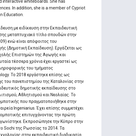
d interactive whiteboards. She has
ences. In addition, she is a member of Cypriot
n Education.
ίδευση με ειδίκευση στην Εκπαιδευτική
πίσης μεταπτυχιακό τίτλο σπουδών στην
009) ενώ είναι απόφοιτος του
ής (Δημοτική Εκπαίδευση). Εργάζεται ως
χολής Επιστημών της Αγωγής και
υταία τέσσερα χρόνια έχει εργαστεί ως
Πληροφορικής του τμήματος
ology. Το 2018 εργάστηκε επίσης ως
ς του πανεπιστημίου της Καταλονίας στην
παιδευτικός δημοτικής εκπαίδευσης στο
ιτισμού, Αθλητισμού και Νεολαίας. Το
Ρομποτικής που πραγματοποιήθηκε στην
ιρεία Ingeniarius. Έχει επίσης συμμετέχει
Ρομποτικής επιτυγχάνοντας την πρώτη
ιαγωνίστηκε. Εκπροσώπησε την Κύπρο στην
 Sochi της Ρωσσίας το 2014. Τα
χνολογίας στην εκπαιδευτική διαδικασία