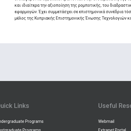
και ιδιαίτερα την αξιοποίηση της ρομποτικής, του διαδραστ
εφαρμογών. Έχει συμμετάσχει σε επιστημονικά συνέδρια τόσο
μέλος της Κυπριακής Επιστημονικής Ένωσης Τεχνολογιών κ
uick Links
Useful Res
ndergraduate Programs
Webmail
ostgraduate Programs
Extranet Portal