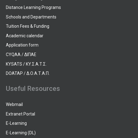
Distance Learning Programs
Schools and Departments
Tuition Fees & Funding
Academic calendar
Application form
CYQAA / ΔΙΠΑΕ
KYSATS / ΚΥ.Σ.Α.Τ.Σ.
DOATAP / Δ.Ο.Α.Τ.Α.Π.
Useful Resources
Webmail
Extranet Portal
E-Learning
E-Learning (DL)