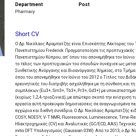
Department
Post
Pharmacy
Short CV
O Δρ. Νικόλαος Αραμπατζής είναι Επισκέπτης Λέκτορας του
Πανεπιστημίου Frederick. Πραγματοποίησε τις προπτυχιακές
Πανεπιστημίου Κύπρου, απ’ όπου του απονεμήθηκε τον Ιούνιο
το τέλος των προπτυχιακών του σπουδών συνέχισε ως μετα
Συνθετικής Ανόργανης και Βιοανόργανης Χημείας, στο Τμήμα
όπου του απονεμήθηκε τον Ιούνιο του 2012 ο Τίτλος του Διδά
ερευνητικής του διατριβής ασχολήθηκε με τη σύνθεση και τ
συμπλόκων (Eu3+, Sm3+, Tb3+, Pr3+, Gd3+) με υποκατεστη
(κυρίως 1,2,4-τριαζινικά), με απώτερο σκοπό την ενίσχυση
εργασία αυτή προέκυψαν δημοσιεύσεις σε αναγνωρισμένα πε
εγχώρια και διεθνή συνέδρια. Ο Δρ. Νικόλαος Αραμπατζής ε
COSY, NOESY, V-T NMR, Fluorescence, Luminescence, Time-Resolv
Ηλεκτροχημικές (CV) και Αναλυτικές (GC/ECD, AAS) Τεχνικέ
initio DFT Υπολογισμούς (Gaussian 03W). Από το 2013, ο Δρ.