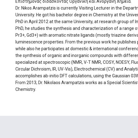
Επιστήμονας διδάσκοντας Οργανική και Ανόργανη Χημεία.
Dr. Nikos Arampatzis is currently Visiting Lecturer in the Depa
University. He got his bachelor degree in Chemistry at the Univ
PhD in April 2012 at the same University, at research group of I
PhD, he studies the synthesis and characterization of a range o
Pr3+, Gd3+) with aromatic nitrate ligands (mostly triazine deri
luminescence properties. From the previous work he publishes pa
while also he participates at domestic & international conferen
the synthesis of organic and inorganic compounds with different
specialized at spectroscopic (NMR, V-T NMR, COSY, NOESY, Fl
Circular Dichroism, IR, UV-Vis), Electrochemical (CV) and Analy
accomplishes ab-initio DFT calculations, using the Gaussian 03
From 2013, Dr. Nikolaos Arampatzis works as a Special Scientis
Chemistry.