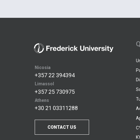
Q
U
Nicosia
P
+357 22 394394
D
Limassol
S
+357 25 730975
Tu
Athens
+30 21 03311288
A
A
CONTACT US
C
KY