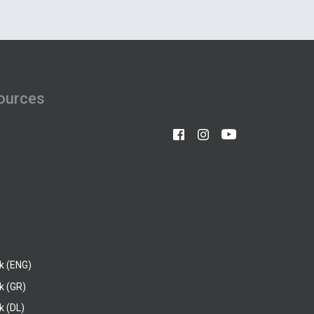
ources
k (ENG)
k (GR)
 (DL)