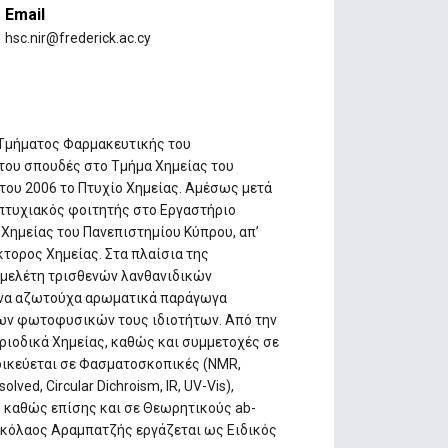
Email
hsc.nir@frederick.ac.cy
 Τμήματος Φαρμακευτικής του
 του σπουδές στο Τμήμα Χημείας του
 του 2006 το Πτυχίο Χημείας. Αμέσως μετά
πτυχιακός φοιτητής στο Εργαστήριο
 Χημείας του Πανεπιστημίου Κύπρου, απ’
κτορος Χημείας. Στα πλαίσια της
η μελέτη τρισθενών λανθανιδικών
μένα αζωτούχα αρωματικά παράγωγα
 των φωτοφυσικών τους ιδιοτήτων. Από την
ριοδικά Χημείας, καθώς και συμμετοχές σε
ιδικεύεται σε Φασματοσκοπικές (NMR,
ed, Circular Dichroism, IR, UV-Vis),
ς καθώς επίσης και σε Θεωρητικούς ab-
 Νικόλαος Αραμπατζής εργάζεται ως Ειδικός