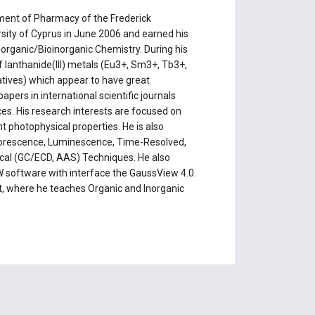
rtment of Pharmacy of the Frederick
ersity of Cyprus in June 2006 and earned his
norganic/Bioinorganic Chemistry. During his
f lanthanide(III) metals (Eu3+, Sm3+, Tb3+,
vatives) which appear to have great
pers in international scientific journals
ces. His research interests are focused on
 photophysical properties. He is also
uorescence, Luminescence, Time-Resolved,
tical (GC/ECD, AAS) Techniques. He also
W software with interface the GaussView 4.0.
t, where he teaches Organic and Inorganic