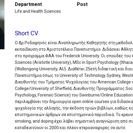
Department
Post
Life and Health Sciences
Short CV
O Δρ Ροδαφηνός είναι Αναπληρωτής Καθηγητής στη μεθοδολ
εκπαίδευση στο Αριστοτέλειο Πανεπιστήμιο. Διδάσκει Αθλη
στο πρόγραμμα ΦΑΑ του Frederick University. Οι σπουδές του 
Sciences (Aristotle University), MSc in Sport Psychology (Ithac
(Wollongong University, AU). Διαθέτει 25ετή διδακτική και δι
Πανεπιστήμια όπως το University of Technology Sydney, Wester
Διευθυντής του Τμήματος Ψυχολογίας του American College of
College/University of Sheffield, Διευθυντής Προγράμματος Socia
Psychology, Forensic Science) του Swinburne/Online Education
περιλαμβάνει την δημιουργία open online courses για διδασκαλ
ψυχολογία της αλλαγής, την έκδοση τριών βιβλίων, καθώς κα
επιστημονικών άρθρων σε επιστημονικά περιοδικά. Το ερευνητ
smoking, and doping έχει λάβει σημαντική αναγνώριση από 
καταδεικνύουν οι 2000 και πλέον ετεροαναφορές σε αυτό.