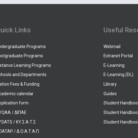
uick Links
Useful Res
ndergraduate Programs
Webmail
ostgraduate Programs
Extranet Portal
istance Learning Programs
E-Learning
chools and Departments
E-Learning (DL)
ition Fees & Funding
Library
cademic calendar
Guides
pplication form
Student Handboo
YQAA / ΔΙΠΑΕ
Student Handboo
SATS / ΚΥ.Σ.Α.Τ.Σ.
Student Handbook
OATAP / Δ.Ο.Α.Τ.Α.Π.