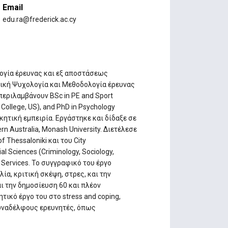
Email
edu.ra@frederick.ac.cy
ογία έρευνας και εξ αποστάσεως
τική Ψυχολογία και Μεθοδολογία έρευνας
περιλαμβάνουν BSc in PE and Sport
a College, US), and PhD in Psychology
οικητική εμπειρία. Εργάστηκε και δίδαξε σε
n Australia, Monash University. Διετέλεσε
 Thessaloniki και του City
l Sciences (Criminology, Sociology,
 Services. Το συγγραφικό του έργο
ία, κριτική σκέψη, στρες, και την
ι την δημοσίευση 60 και πλέον
ικό έργο του στο stress and coping,
συναδέλφους ερευνητές, όπως