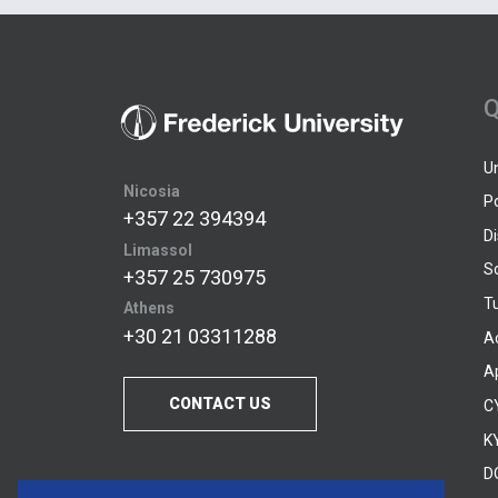
Q
U
Nicosia
P
+357 22 394394
D
Limassol
S
+357 25 730975
Tu
Athens
+30 21 03311288
A
A
CONTACT US
C
KY
D