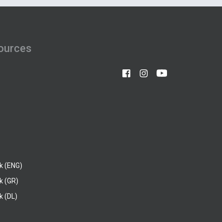
ources
k (ENG)
k (GR)
 (DL)