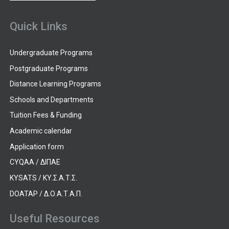
Quick Links
Undergraduate Programs
Postgraduate Programs
Distance Learning Programs
Schools and Departments
Tuition Fees & Funding
Academic calendar
Application form
CYQAA / ΔΙΠΑΕ
KYSATS / ΚΥ.Σ.Α.Τ.Σ.
DOATAP / Δ.Ο.Α.Τ.Α.Π.
Useful Resources