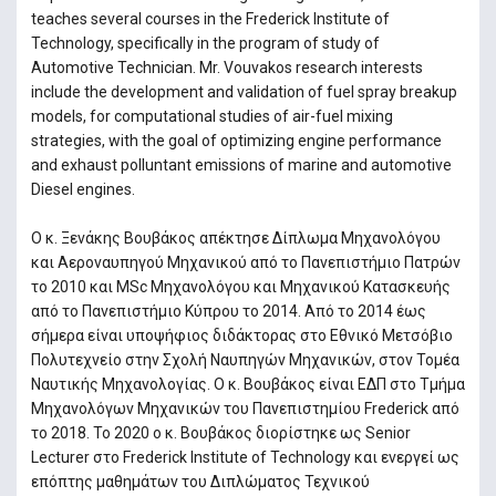
teaches several courses in the Frederick Institute of
Technology, specifically in the program of study of
Automotive Technician. Mr. Vouvakos research interests
include the development and validation of fuel spray breakup
models, for computational studies of air-fuel mixing
strategies, with the goal of optimizing engine performance
and exhaust polluntant emissions of marine and automotive
Diesel engines.
Ο κ. Ξενάκης Βουβάκος απέκτησε Δίπλωμα Μηχανολόγου
και Αεροναυπηγού Μηχανικού από το Πανεπιστήμιο Πατρών
το 2010 και MSc Μηχανολόγου και Μηχανικού Κατασκευής
από το Πανεπιστήμιο Κύπρου το 2014. Από το 2014 έως
σήμερα είναι υποψήφιος διδάκτορας στο Εθνικό Μετσόβιο
Πολυτεχνείο στην Σχολή Ναυπηγών Μηχανικών, στον Τομέα
Ναυτικής Μηχανολογίας. Ο κ. Βουβάκος είναι ΕΔΠ στο Τμήμα
Μηχανολόγων Μηχανικών του Πανεπιστημίου Frederick από
το 2018. Το 2020 ο κ. Βουβάκος διορίστηκε ως Senior
Lecturer στο Frederick Institute of Technology και ενεργεί ως
επόπτης μαθημάτων του Διπλώματος Τεχνικού