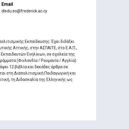
Email
dledu.eo@frederick.ac.cy
ολιτισμικής Εκπαίδευσης. Έχει διδάξει
Δυτικής Αττικής, στην ΑΣΠΑΙΤΕ, στο E.A.Π.,
Εκπαιδευτών Ενηλίκων, σε σχολεία της
άμματα (Φινλανδία / Ρουμανία / Αγγλία)
άψει 12 βιβλία και δεκάδες άρθρα σε
ται στη Διαπολιτισμική Παιδαγωγική και
ιτική, τη Διδασκαλία της Ελληνικής ως