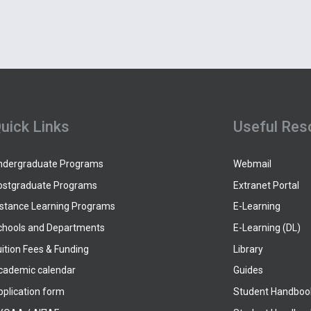
uick Links
Useful Res
ndergraduate Programs
Webmail
ostgraduate Programs
Extranet Portal
istance Learning Programs
E-Learning
chools and Departments
E-Learning (DL)
ition Fees & Funding
Library
cademic calendar
Guides
pplication form
Student Handboo