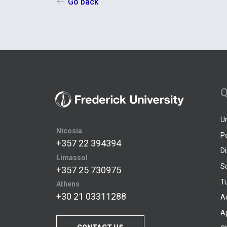
Go back
Q
U
Nicosia
P
+357 22 394394
D
Limassol
S
+357 25 730975
Tu
Athens
+30 21 03311288
A
A