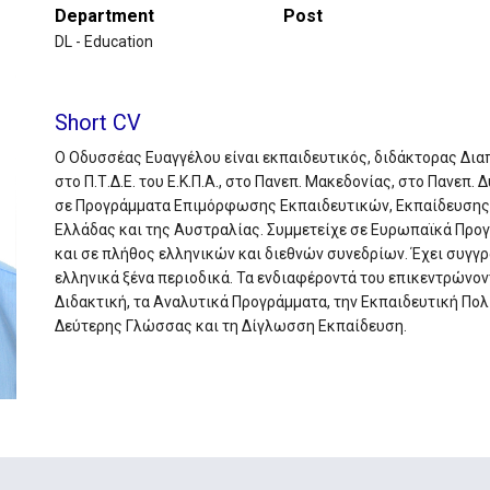
Department
Post
DL - Education
Short CV
Ο Οδυσσέας Ευαγγέλου είναι εκπαιδευτικός, διδάκτορας Διαπ
στο Π.Τ.Δ.Ε. του Ε.Κ.Π.Α., στο Πανεπ. Μακεδονίας, στο Πανεπ. 
σε Προγράμματα Επιμόρφωσης Εκπαιδευτικών, Εκπαίδευσης 
Ελλάδας και της Αυστραλίας. Συμμετείχε σε Ευρωπαϊκά Προγρ
και σε πλήθος ελληνικών και διεθνών συνεδρίων. Έχει συγγρ
ελληνικά ξένα περιοδικά. Τα ενδιαφέροντά του επικεντρώνον
Διδακτική, τα Αναλυτικά Προγράμματα, την Εκπαιδευτική Πολ
Δεύτερης Γλώσσας και τη Δίγλωσση Εκπαίδευση.