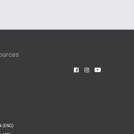
ources
k (ENG)