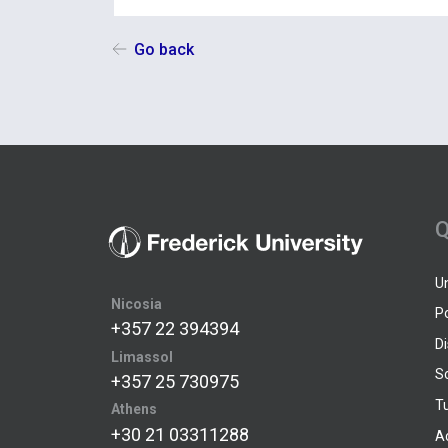
Go back
Q
U
Nicosia
P
+357 22 394394
D
Limassol
S
+357 25 730975
Tu
Athens
+30 21 03311288
A