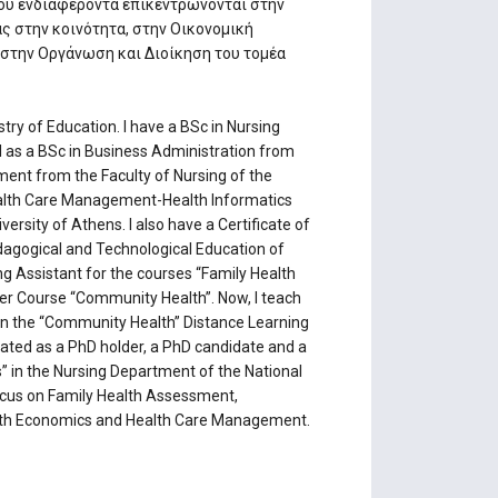
ου ενδιαφέροντα επικεντρώνονται στην
ας στην κοινότητα, στην Οικονομική
ι στην Οργάνωση και Διοίκηση του τομέα
stry of Education. I have a BSc in Nursing
l as a BSc in Business Administration from
ment from the Faculty of Nursing of the
Health Care Management-Health Informatics
ersity of Athens. I also have a Certificate of
gogical and Technological Education of
ing Assistant for the courses “Family Health
ster Course “Community Health”. Now, I teach
in the “Community Health” Distance Learning
ipated as a PhD holder, a PhD candidate and a
” in the Nursing Department of the National
focus on Family Health Assessment,
alth Economics and Health Care Management.