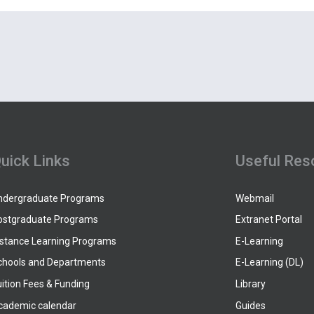
uick Links
Useful Res
ndergraduate Programs
Webmail
ostgraduate Programs
Extranet Portal
istance Learning Programs
E-Learning
chools and Departments
E-Learning (DL)
ition Fees & Funding
Library
cademic calendar
Guides