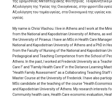
της Ωρομίσθιας Μεταπτυχιακής Φοιτήτριας. Τα ερευνητικά μ
Αξιολόγηση της Υγείας της Οικογένειας, στην φροντίδα υγεί
Αξιολόγηση του τομέα υγείας, στα Οικονομικά της υγείας κα
υγείας.
My name is Chrisi Vlachou. I live in Athens and I work at the Mini
from the National and Kapodistrian University of Athens, as wel
the University of Piraeus. I have an MSc in Health Care Manage
National and Kapodistrian University of Athens and a PhD in 
from the Faculty of Nursing of the National and Kapodistrian Univ
Pedagogical and Teaching Competence from the School of Peda
Athens. In the past, I worked at Frederick University as a Teach
Care I” and “Family Health Care II” in the Distance Learning Ma
“Health Family Assessment” as a Collaborating Teaching Staff 
Master Course at the University of Frederick. I have also partic
MSc candidate at the teaching of the course “Health Economics
and Kapodistrian University of Athens. My research interests 
Community health care, Health Care economic evaluation, He