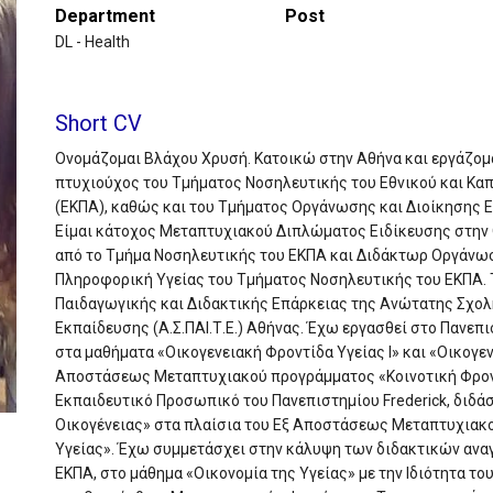
Department
Post
DL - Health
Short CV
Ονομάζομαι Βλάχου Χρυσή. Κατοικώ στην Αθήνα και εργάζομα
πτυχιούχος του Τμήματος Νοσηλευτικής του Εθνικού και Κα
(ΕΚΠΑ), καθώς και του Τμήματος Οργάνωσης και Διοίκησης Ε
Είμαι κάτοχος Μεταπτυχιακού Διπλώματος Ειδίκευσης στην
από το Τμήμα Νοσηλευτικής του ΕΚΠΑ και Διδάκτωρ Οργάνωσ
Πληροφορική Υγείας του Τμήματος Νοσηλευτικής του ΕΚΠΑ. 
Παιδαγωγικής και Διδακτικής Επάρκειας της Ανώτατης Σχολ
Εκπαίδευσης (Α.Σ.ΠΑΙ.Τ.Ε.) Αθήνας. Έχω εργασθεί στο Πανεπ
στα μαθήματα «Οικογενειακή Φροντίδα Υγείας I» και «Οικογενε
Αποστάσεως Μεταπτυχιακού προγράμματος «Κοινοτική Φροντ
Εκπαιδευτικό Προσωπικό του Πανεπιστημίου Frederick, διδά
Οικογένειας» στα πλαίσια του Εξ Αποστάσεως Μεταπτυχιακ
Υγείας». Έχω συμμετάσχει στην κάλυψη των διδακτικών ανα
ΕΚΠΑ, στο μάθημα «Οικονομία της Υγείας» με την Ιδιότητα τ