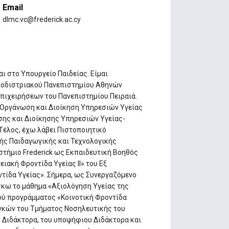
Email
dlmc.vc@frederick.ac.cy
ι στο Υπουργείο Παιδείας. Είμαι
ποδιστριακού Πανεπιστημίου Αθηνών
πιχειρήσεων του Πανεπιστημίου Πειραιά.
 Οργάνωση και Διοίκηση Υπηρεσιών Υγείας
ης και Διοίκησης Υπηρεσιών Υγείας-
Τέλος, έχω λάβει Πιστοποιητικό
ής Παιδαγωγικής και Τεχνολογικής
ιστήμιο Frederick ως Εκπαιδευτική Βοηθός
ιακή Φροντίδα Υγείας ΙΙ» του Εξ
ίδα Υγείας». Σήμερα, ως Συνεργαζόμενο
σκω το μάθημα «Αξιολόγηση Υγείας της
ού προγράμματος «Κοινοτική Φροντίδα
γκών του Τμήματος Νοσηλευτικής του
ου Διδάκτορα, του υποψήφιου Διδάκτορα και