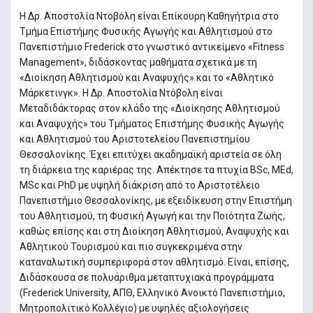
Η Δρ. Αποστολία Ντοβόλη είναι Επίκουρη Καθηγήτρια στο
Τμήμα Επιστήμης Φυσικής Αγωγής και Αθλητισμού στο
Πανεπιστήμιο Frederick στο γνωστικό αντικείμενο «Fitness
Management», διδάσκοντας μαθήματα σχετικά με τη
«Διοίκηση Αθλητισμού και Αναψυχής» και το «Αθλητικό
Μάρκετινγκ». Η Δρ. Αποστολία Ντόβολη είναι
Μεταδιδάκτορας στον κλάδο της «Διοίκησης Αθλητισμού
και Αναψυχής» του Τμήματος Επιστήμης Φυσικής Αγωγής
και Αθλητισμού του Αριστοτελείου Πανεπιστημίου
Θεσσαλονίκης. Έχει επιτύχει ακαδημαϊκή αριστεία σε όλη
τη διάρκεια της καριέρας της. Απέκτησε τα πτυχία BSc, MEd,
MSc και PhD με υψηλή διάκριση από το Αριστοτέλειο
Πανεπιστήμιο Θεσσαλονίκης, με εξειδίκευση στην Επιστήμη
του Αθλητισμού, τη Φυσική Αγωγή και την Ποιότητα Ζωής,
καθώς επίσης και στη Διοίκηση Αθλητισμού, Αναψυχής και
Αθλητικού Τουρισμού και πιο συγκεκριμένα στην
καταναλωτική συμπεριφορά στον αθλητισμό. Είναι, επίσης,
Διδάσκουσα σε πολυάριθμα μεταπτυχιακά προγράμματα
(Frederick University, ΑΠΘ, Ελληνικό Ανοικτό Πανεπιστήμιο,
Μητροπολιτικό Κολλέγιο) με υψηλές αξιολογήσεις