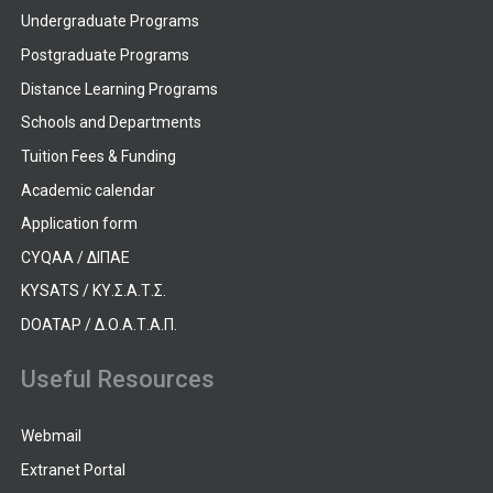
Undergraduate Programs
Postgraduate Programs
Distance Learning Programs
Schools and Departments
Tuition Fees & Funding
Academic calendar
Application form
CYQAA / ΔΙΠΑΕ
KYSATS / ΚΥ.Σ.Α.Τ.Σ.
DOATAP / Δ.Ο.Α.Τ.Α.Π.
Useful Resources
Webmail
Extranet Portal