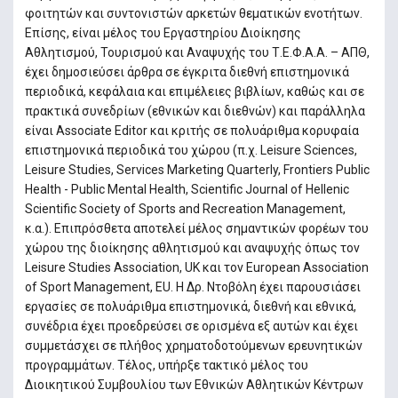
φοιτητών και συντονιστών αρκετών θεματικών ενοτήτων.
Επίσης, είναι μέλος του Εργαστηρίου Διοίκησης
Αθλητισμού, Τουρισμού και Αναψυχής του Τ.Ε.Φ.Α.Α. – ΑΠΘ,
έχει δημοσιεύσει άρθρα σε έγκριτα διεθνή επιστημονικά
περιοδικά, κεφάλαια και επιμέλειες βιβλίων, καθώς και σε
πρακτικά συνεδρίων (εθνικών και διεθνών) και παράλληλα
είναι Associate Editor και κριτής σε πολυάριθμα κορυφαία
επιστημονικά περιοδικά του χώρου (π.χ. Leisure Sciences,
Leisure Studies, Services Marketing Quarterly, Frontiers Public
Health - Public Mental Health, Scientific Journal of Hellenic
Scientific Society of Sports and Recreation Management,
κ.α.). Επιπρόσθετα αποτελεί μέλος σημαντικών φορέων του
χώρου της διοίκησης αθλητισμού και αναψυχής όπως τον
Leisure Studies Association, UK και τον European Association
of Sport Management, EU. Η Δρ. Ντοβόλη έχει παρουσιάσει
εργασίες σε πολυάριθμα επιστημονικά, διεθνή και εθνικά,
συνέδρια έχει προεδρεύσει σε ορισμένα εξ αυτών και έχει
συμμετάσχει σε πλήθος χρηματοδοτούμενων ερευνητικών
προγραμμάτων. Τέλος, υπήρξε τακτικό μέλος του
Διοικητικού Συμβουλίου των Εθνικών Αθλητικών Κέντρων