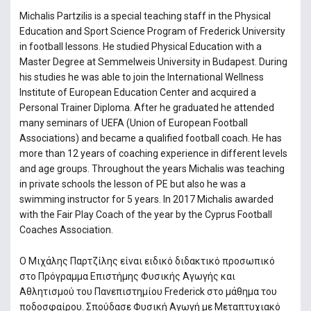
Michalis Partzilis is a special teaching staff in the Physical
Education and Sport Science Program of Frederick University
in football lessons. He studied Physical Education with a
Master Degree at Semmelweis University in Budapest. During
his studies he was able to join the International Wellness
Institute of European Education Center and acquired a
Personal Trainer Diploma. After he graduated he attended
many seminars of UEFA (Union of European Football
Associations) and became a qualified football coach. He has
more than 12 years of coaching experience in different levels
and age groups. Throughout the years Michalis was teaching
in private schools the lesson of PE but also he was a
swimming instructor for 5 years. In 2017 Michalis awarded
with the Fair Play Coach of the year by the Cyprus Football
Coaches Association.
Ο Μιχάλης Παρτζίλης είναι ειδικό διδακτικό προσωπικό
στο Πρόγραμμα Επιστήμης Φυσικής Αγωγής και
Αθλητισμού του Πανεπιστημίου Frederick στο μάθημα του
ποδοσφαίρου. Σπούδασε Φυσική Αγωγή με Μεταπτυχιακό