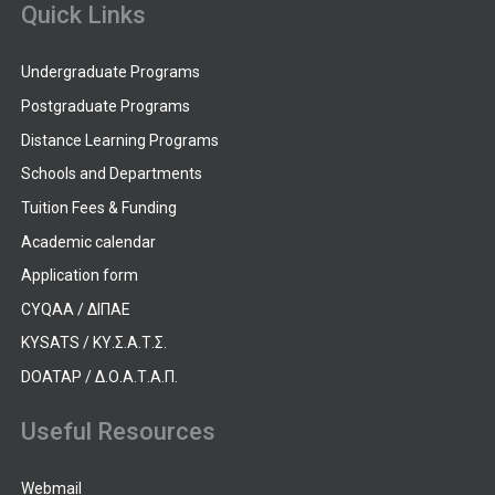
Quick Links
Undergraduate Programs
Postgraduate Programs
Distance Learning Programs
Schools and Departments
Tuition Fees & Funding
Academic calendar
Application form
CYQAA / ΔΙΠΑΕ
KYSATS / ΚΥ.Σ.Α.Τ.Σ.
DOATAP / Δ.Ο.Α.Τ.Α.Π.
Useful Resources
Webmail