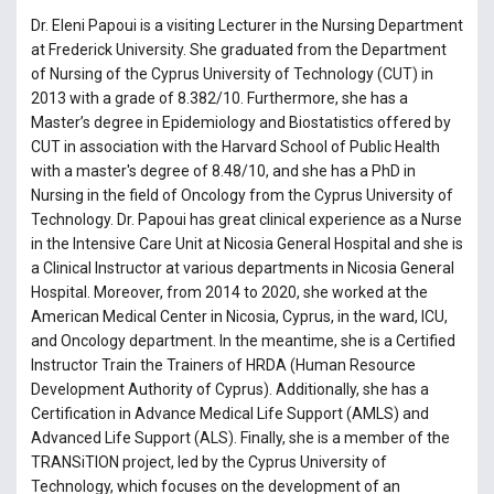
Dr. Eleni Papoui is a visiting Lecturer in the Nursing Department
at Frederick University. She graduated from the Department
of Nursing of the Cyprus University of Technology (CUT) in
2013 with a grade of 8.382/10. Furthermore, she has a
Master’s degree in Epidemiology and Biostatistics offered by
CUT in association with the Harvard School of Public Health
with a master's degree of 8.48/10, and she has a PhD in
Nursing in the field of Oncology from the Cyprus University of
Technology. Dr. Papoui has great clinical experience as a Nurse
in the Intensive Care Unit at Nicosia General Hospital and she is
a Clinical Instructor at various departments in Nicosia General
Hospital. Moreover, from 2014 to 2020, she worked at the
American Medical Center in Nicosia, Cyprus, in the ward, ICU,
and Oncology department. In the meantime, she is a Certified
Instructor Train the Trainers of HRDA (Human Resource
Development Authority of Cyprus). Additionally, she has a
Certification in Advance Medical Life Support (AMLS) and
Advanced Life Support (ALS). Finally, she is a member of the
TRANSiTION project, led by the Cyprus University of
Technology, which focuses on the development of an