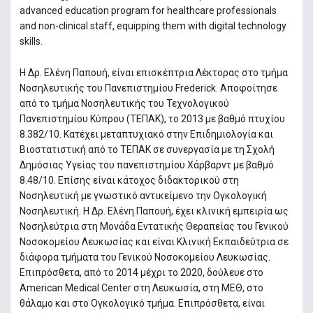
advanced education program for healthcare professionals
and non-clinical staff, equipping them with digital technology
skills.
Η Δρ. Ελένη Παπουή, είναι επισκέπτρια Λέκτορας στο τμήμα
Νοσηλευτικής του Πανεπιστημίου Frederick. Αποφοίτησε
από το τμήμα Νοσηλευτικής του Τεχνολογικού
Πανεπιστημίου Κύπρου (ΤΕΠΑΚ), το 2013 με βαθμό πτυχίου
8.382/10. Κατέχει μεταπτυχιακό στην Επιδημιολογία και
Βιοστατιστική από το ΤΕΠΑΚ σε συνεργασία με τη Σχολή
Δημόσιας Υγείας του πανεπιστημίου Χάρβαρντ με βαθμό
8.48/10. Επίσης είναι κάτοχος διδακτορικού στη
Νοσηλευτική με γνωστικό αντικείμενο την Ογκολογική
Νοσηλευτική. Η Δρ. Ελένη Παπουή, έχει κλινική εμπειρία ως
Νοσηλεύτρια στη Μονάδα Εντατικής Θεραπείας του Γενικού
Νοσοκομείου Λευκωσίας και είναι Κλινική Εκπαιδεύτρια σε
διάφορα τμήματα του Γενικού Νοσοκομείου Λευκωσίας.
Επιπρόσθετα, από το 2014 μέχρι το 2020, δούλευε στο
American Medical Center στη Λευκωσία, στη ΜΕΘ, στο
θάλαμο και στο Ογκολογικό τμήμα. Επιπρόσθετα, είναι