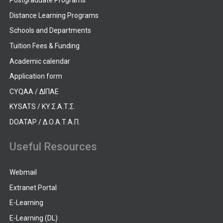
Postgraduate Programs
Distance Learning Programs
Schools and Departments
Tuition Fees & Funding
Academic calendar
Application form
CYQAA / ΔΙΠΑΕ
KYSATS / ΚΥ.Σ.Α.Τ.Σ.
DOATAP / Δ.Ο.Α.Τ.Α.Π.
Useful Resources
Webmail
Extranet Portal
E-Learning
E-Learning (DL)