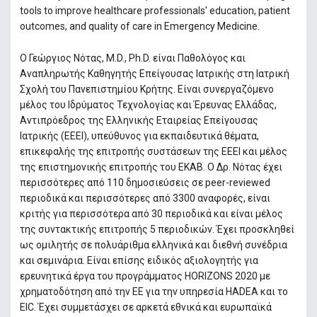
tools to improve healthcare professionals' education, patient
outcomes, and quality of care in Emergency Medicine.
Ο Γεώργιος Νότας, M.D., Ph.D. είναι Παθολόγος και
Αναπληρωτής Καθηγητής Επείγουσας Ιατρικής στη Ιατρική
Σχολή του Πανεπιστημίου Κρήτης. Είναι συνεργαζόμενο
μέλος του Ιδρύματος Τεχνολογίας και Έρευνας Ελλάδας,
Αντιπρόεδρος της Ελληνικής Εταιρείας Επείγουσας
Ιατρικής (ΕΕΕΙ), υπεύθυνος για εκπαιδευτικά θέματα,
επικεφαλής της επιτροπής συστάσεων της ΕΕΕΙ και μέλος
της επιστημονικής επιτροπής του ΕΚΑΒ. Ο Δρ. Νότας έχει
περισσότερες από 110 δημοσιεύσεις σε peer-reviewed
περιοδικά και περισσότερες από 3300 αναφορές, είναι
κριτής για περισσότερα από 30 περιοδικά και είναι μέλος
της συντακτικής επιτροπής 5 περιοδικών. Έχει προσκληθεί
ως ομιλητής σε πολυάριθμα ελληνικά και διεθνή συνέδρια
και σεμινάρια. Είναι επίσης ειδικός αξιολογητής για
ερευνητικά έργα του προγράμματος HORIZONS 2020 με
χρηματοδότηση από την ΕΕ για την υπηρεσία HADEA και το
EIC. Έχει συμμετάσχει σε αρκετά εθνικά και ευρωπαϊκά