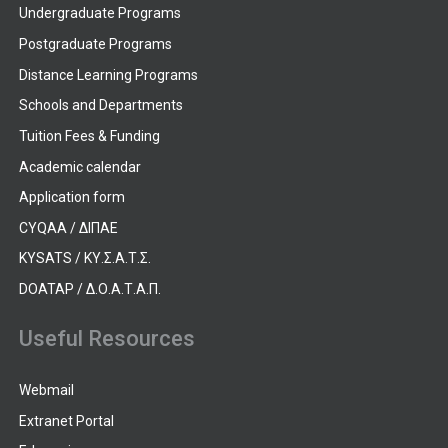
Undergraduate Programs
Postgraduate Programs
Distance Learning Programs
Schools and Departments
Tuition Fees & Funding
Academic calendar
Application form
CYQAA / ΔΙΠΑΕ
KYSATS / ΚΥ.Σ.Α.Τ.Σ.
DOATAP / Δ.Ο.Α.Τ.Α.Π.
Useful Resources
Webmail
Extranet Portal