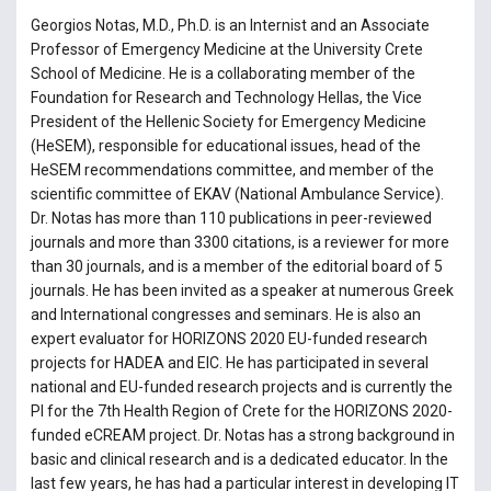
Georgios Notas, M.D., Ph.D. is an Internist and an Associate
Professor of Emergency Medicine at the University Crete
School of Medicine. He is a collaborating member of the
Foundation for Research and Technology Hellas, the Vice
President of the Hellenic Society for Emergency Medicine
(HeSEM), responsible for educational issues, head of the
HeSEM recommendations committee, and member of the
scientific committee of EKAV (National Ambulance Service).
Dr. Notas has more than 110 publications in peer-reviewed
journals and more than 3300 citations, is a reviewer for more
than 30 journals, and is a member of the editorial board of 5
journals. He has been invited as a speaker at numerous Greek
and International congresses and seminars. He is also an
expert evaluator for HORIZONS 2020 EU-funded research
projects for HADEA and EIC. He has participated in several
national and EU-funded research projects and is currently the
PI for the 7th Health Region of Crete for the HORIZONS 2020-
funded eCREAM project. Dr. Notas has a strong background in
basic and clinical research and is a dedicated educator. In the
last few years, he has had a particular interest in developing IT