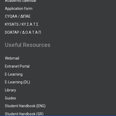
Academic calendar
Application form
CYQAA / ΔΙΠΑΕ
KYSATS / ΚΥ.Σ.Α.Τ.Σ.
DOATAP / Δ.Ο.Α.Τ.Α.Π.
Useful Resources
Webmail
Extranet Portal
E-Learning
E-Learning (DL)
Library
Guides
Student Handbook (ENG)
Student Handbook (GR)