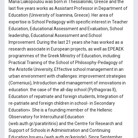
Maria Liakopoulou was born in Thessaloniki, Greece and the
last five years works as Assistant Professor in Department of
Education (University of Ioannina, Greece). Her area of
expertise is School Pedagogy with specific interest in Teacher
Education, Educational Assessment and Evaluation, School
leadership, Educational Assessment and School
Improvement. During the last 21 years she has worked as a
research associate in European projects, as well as EPEAEK
programmes of the Greek Ministry of Education, including:
Practical Training of the School of Philosophy-Pedagogy of
the Aristotle University, Effective school management in an
urban environment with challenges: improvement strategies
(Comenius), Introduction and management of innovations in
education: the case of the all-day school (Pythagoras ΙΙ),
Education of repatriate and foreign students, Integration of
re-patriate and foreign children in school- in Secondary
Education». She is a founding member of the Hellenic
Observatory for Intercultural Education
(web.auth.gr/paratiritirio) and the Centre for Research and
Support of Schools in Administration and Continuing
Education Issues» (web.auth.gr/kerisde). Since September