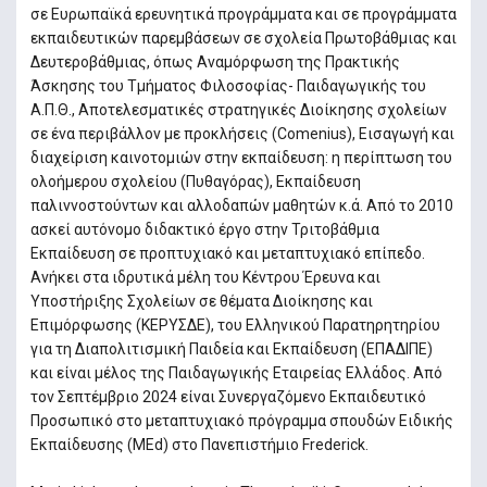
σε Ευρωπαϊκά ερευνητικά προγράμματα και σε προγράμματα
εκπαιδευτικών παρεμβάσεων σε σχολεία Πρωτοβάθμιας και
Δευτεροβάθμιας, όπως Αναμόρφωση της Πρακτικής
Άσκησης του Τμήματος Φιλοσοφίας- Παιδαγωγικής του
Α.Π.Θ., Αποτελεσματικές στρατηγικές Διοίκησης σχολείων
σε ένα περιβάλλον με προκλήσεις (Comenius), Εισαγωγή και
διαχείριση καινοτομιών στην εκπαίδευση: η περίπτωση του
ολοήμερου σχολείου (Πυθαγόρας), Εκπαίδευση
παλιννοστούντων και αλλοδαπών μαθητών κ.ά. Από το 2010
ασκεί αυτόνομο διδακτικό έργο στην Τριτοβάθμια
Εκπαίδευση σε προπτυχιακό και μεταπτυχιακό επίπεδο.
Ανήκει στα ιδρυτικά μέλη του Κέντρου Έρευνα και
Υποστήριξης Σχολείων σε θέματα Διοίκησης και
Επιμόρφωσης (ΚΕΡΥΣΔΕ), του Ελληνικού Παρατηρητηρίου
για τη Διαπολιτισμική Παιδεία και Εκπαίδευση (ΕΠΑΔΙΠΕ)
και είναι μέλος της Παιδαγωγικής Εταιρείας Ελλάδος. Από
τον Σεπτέμβριο 2024 είναι Συνεργαζόμενο Εκπαιδευτικό
Προσωπικό στο μεταπτυχιακό πρόγραμμα σπουδών Ειδικής
Εκπαίδευσης (MEd) στο Πανεπιστήμιο Frederick.