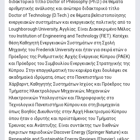
διδακτορικό τίτλο Doctor of Philosophy (Ph.D.) σε θέματα
αριθμητικής ανάλυσης και ανώτερο διδακτορικό τίτλο
Doctor of Technology (D.Tech.) σε θέματα βελτιστοποίησης
ενεργειακών συστημάτων και ενεργειακής πολιτικής από το
Loughborough University, Αγγλίας. Είναι Διακεκριμένο Μέλος
του Institution of Engineering and Technology (FIET). Κατέχει
θέση Καθηγητή Ενεργειακών Συστημάτων στη Σχολή
Μηχανής του Frederick University και ήταν για σειρά ετών ο
Πρόεδρος της Ρυθμιστικής Αρχής Ενέργειας Κύπρου (ΡΑΕΚ)
και Πρόεδρος του Συμβουλίου Ενεργειακής Στρατηγικής της
Κύπρου. Στην επαγγελματική του καριέρα έχει δουλέψει σε
ακαδημαϊκά ιδρύματα, όπως στο Πανεπιστήμιο του
Χάρβαρντ, Καθηγητής Συστημάτων Ισχύος και Πρόεδρος του
Τμήματος Ηλεκτρολόγων Μηχανικών, Μηχανικών
Ηλεκτρονικών Υπολογιστών και Πληροφορικής στο
Τεχνολογικό Πανεπιστήμιο Κύπρου και στη βιομηχανία
όπως Βοηθός Διευθυντής στην Αρχή Ηλεκτρισμού Κύπρου
όπου ήταν ο ιδρυτής και προϊστάμενος του Τμήματος
Έρευνας και Ανάπτυξης. Είναι συντάκτης των διεθνών
έγκριτων περιοδικών Discover Energy (Springer Nature) και
Renewable and Sustainable Energy Reviews (Elsevier), μέλος