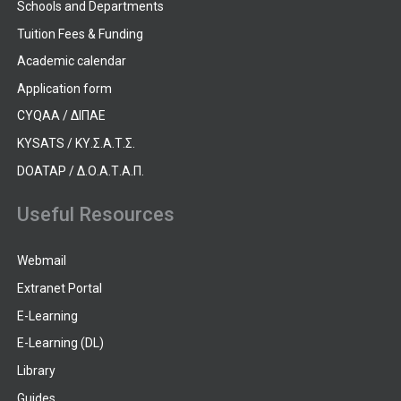
Schools and Departments
Tuition Fees & Funding
Academic calendar
Application form
CYQAA / ΔΙΠΑΕ
KYSATS / ΚΥ.Σ.Α.Τ.Σ.
DOATAP / Δ.Ο.Α.Τ.Α.Π.
Useful Resources
Webmail
Extranet Portal
E-Learning
E-Learning (DL)
Library
Guides