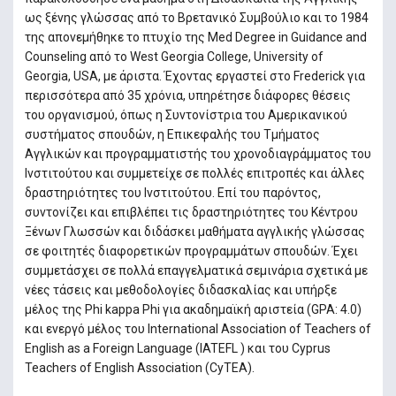
ως ξένης γλώσσας από το Βρετανικό Συμβούλιο και το 1984
της απονεμήθηκε το πτυχίο της Med Degree in Guidance and
Counseling από το West Georgia College, University of
Georgia, USA, με άριστα. Έχοντας εργαστεί στο Frederick για
περισσότερα από 35 χρόνια, υπηρέτησε διάφορες θέσεις
του οργανισμού, όπως η Συντονίστρια του Αμερικανικού
συστήματος σπουδών, η Επικεφαλής του Τμήματος
Αγγλικών και προγραμματιστής του χρονοδιαγράμματος του
Ινστιτούτου και συμμετείχε σε πολλές επιτροπές και άλλες
δραστηριότητες του Ινστιτούτου. Επί του παρόντος,
συντονίζει και επιβλέπει τις δραστηριότητες του Κέντρου
Ξένων Γλωσσών και διδάσκει μαθήματα αγγλικής γλώσσας
σε φοιτητές διαφορετικών προγραμμάτων σπουδών. Έχει
συμμετάσχει σε πολλά επαγγελματικά σεμινάρια σχετικά με
νέες τάσεις και μεθοδολογίες διδασκαλίας και υπήρξε
μέλος της Phi kappa Phi για ακαδημαϊκή αριστεία (GPA: 4.0)
και ενεργό μέλος του International Association of Teachers of
English as a Foreign Language (IATEFL ) και του Cyprus
Teachers of English Association (CyTEA).