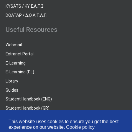
KYSATS / ΚΥ.Σ.Α.Τ.Σ.
DOATAP / Δ.Ο.Α.Τ.Α.Π.
Useful Resources
Webmail
Extranet Portal
E-Learning
E-Learning (DL)
Library
Guides
Student Handbook (ENG)
Student Handbook (GR)
Student Handbook (DL)
This website uses cookies to ensure you get the best
experience on our website.
Cookie policy