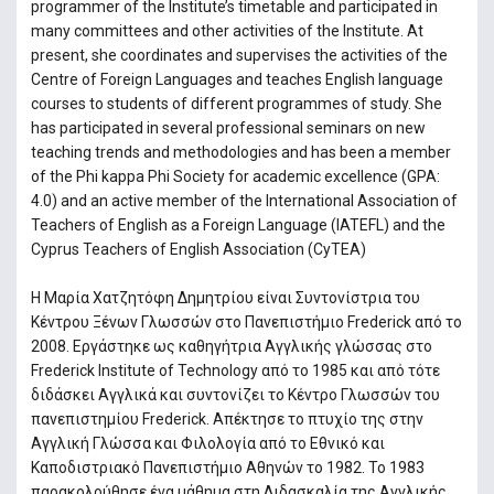
programmer of the Institute’s timetable and participated in
many committees and other activities of the Institute. At
present, she coordinates and supervises the activities of the
Centre of Foreign Languages and teaches English language
courses to students of different programmes of study. She
has participated in several professional seminars on new
teaching trends and methodologies and has been a member
of the Phi kappa Phi Society for academic excellence (GPA:
4.0) and an active member of the International Association of
Teachers of English as a Foreign Language (IATEFL) and the
Cyprus Teachers of English Association (CyTEA)
Η Μαρία Χατζητόφη Δημητρίου είναι Συντονίστρια του
Κέντρου Ξένων Γλωσσών στο Πανεπιστήμιο Frederick από το
2008. Εργάστηκε ως καθηγήτρια Αγγλικής γλώσσας στο
Frederick Institute of Technology από το 1985 και από τότε
διδάσκει Αγγλικά και συντονίζει το Κέντρο Γλωσσών του
πανεπιστημίου Frederick. Απέκτησε το πτυχίο της στην
Αγγλική Γλώσσα και Φιλολογία από το Εθνικό και
Καποδιστριακό Πανεπιστήμιο Αθηνών το 1982. Το 1983
παρακολούθησε ένα μάθημα στη Διδασκαλία της Αγγλικής