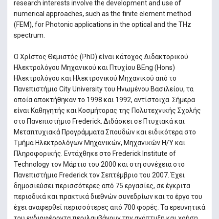
research interests involve the development and use of
numerical approaches, such as the finite element method
(FEM), for Photonic applications in the optical and the THz
spectrum.
Ο Χρίστος Θεμιστός (PhD) είναι κάτοχος Διδακτορικού
Ηλεκτρολόγου Μηχανικού και Πτυχίου BEng (Hons)
Ηλεκτρολόγου και Ηλεκτρονικού Μηχανικού από το
Πανεπιστήμιο City University του Ηνωμένου Βασιλείου, τα
οποία αποκτήθηκαν το 1998 και 1992, αντίστοιχα. Σήμερα
είναι Καθηγητής και Κοσμήτορας της Πολυτεχνικής Σχολής
στο Πανεπιστήμιο Frederick. Διδάσκει σε Πτυχιακά και
Μεταπτυχιακά Προγράμματα Σπουδών και ειδικότερα στο
Τμήμα Ηλεκτρολόγων Μηχανικών, Μηχανικών Η/Υ και
Πληροφορικής. Εντάχθηκε στο Frederick Institute of
Technology τον Μάρτιο του 2000 και στη συνέχεια στο
Πανεπιστήμιο Frederick τον Σεπτέμβριο του 2007. Έχει
δημοσιεύσει περισσότερες από 75 εργασίες, σε έγκριτα
περιοδικά και πρακτικά διεθνών συνεδρίων και το έργο του
έχει αναφερθεί περισσότερες από 700 φορές. Τα ερευνητικά
του ενδιαφέροντα περιλαμβάνουν την ανάπτυξη και χρήση