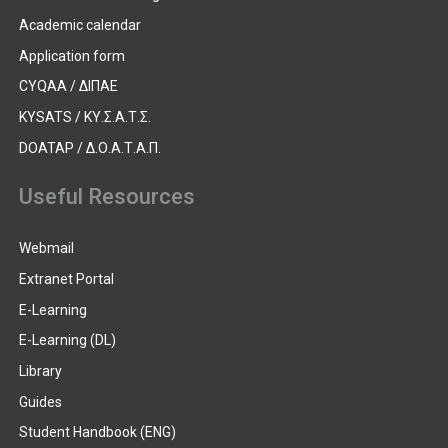
Academic calendar
Application form
CYQAA / ΔΙΠΑΕ
KYSATS / ΚΥ.Σ.Α.Τ.Σ.
DOATAP / Δ.Ο.Α.Τ.Α.Π.
Useful Resources
Webmail
Extranet Portal
E-Learning
E-Learning (DL)
Library
Guides
Student Handbook (ENG)