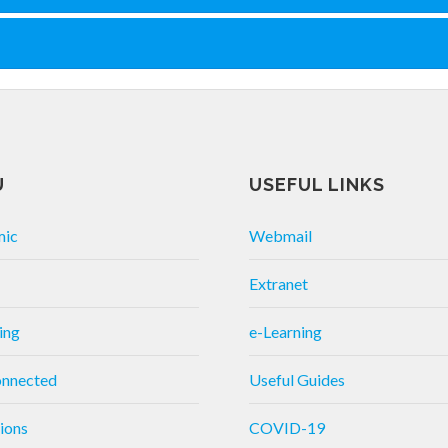
U
USEFUL LINKS
mic
Webmail
Extranet
ing
e-Learning
onnected
Useful Guides
ions
COVID-19