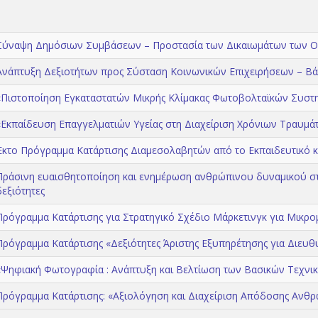
Σύναψη Δημόσιων Συμβάσεων – Προστασία των Δικαιωμάτων των 
Ανάπτυξη Δεξιοτήτων προς Σύσταση Κοινωνικών Επιχειρήσεων – Β
«Πιστοποίηση Εγκαταστατών Μικρής Κλίμακας Φωτοβολταϊκών Συστ
«Εκπαίδευση Επαγγελματιών Υγείας στη Διαχείριση Χρόνιων Τραυμά
Έκτο Πρόγραμμα Κατάρτισης Διαμεσολαβητών από το Εκπαιδευτικό κα
Πράσινη ευαισθητoποίηση και ενημέρωση ανθρώπινου δυναμικού στη
δεξιότητες
Πρόγραμμα Κατάρτισης για Στρατηγικό Σχέδιο Μάρκετινγκ για Μικρομ
Πρόγραμμα Κατάρτισης «Δεξιότητες Άριστης Εξυπηρέτησης για Διευθ
«Ψηφιακή Φωτογραφία : Ανάπτυξη και Βελτίωση των Βασικών Τεχνι
Πρόγραμμα Κατάρτισης: «Αξιολόγηση και Διαχείριση Απόδοσης Ανθ