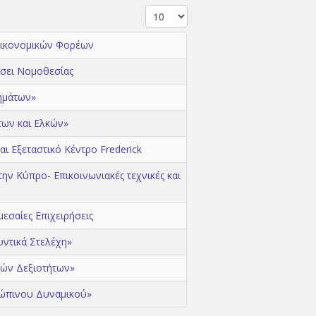
Οικονομικών Φορέων
άσει Νομοθεσίας
ημάτων»
των και Ελκών»
ι Εξεταστικό Κέντρο Frederick
ν Κύπρο- Eπικοινωνιακές τεχνικές και
εσαίες Επιχειρήσεις
υντικά Στελέχη»
κών Δεξιοτήτων»
ρώπινου Δυναμικού»