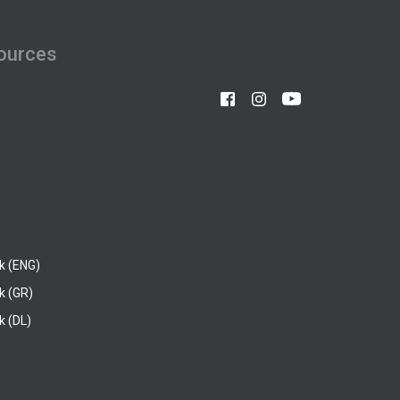
ources
k (ENG)
k (GR)
 (DL)