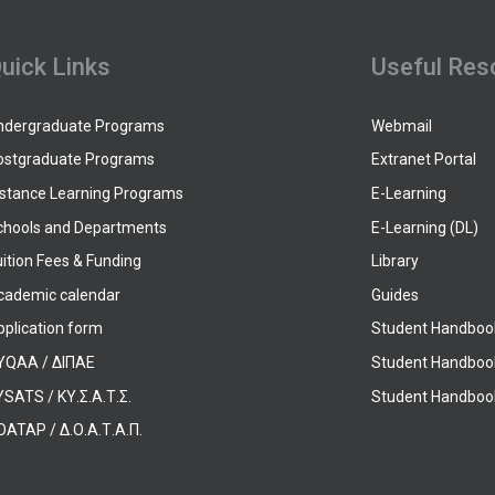
uick Links
Useful Res
ndergraduate Programs
Webmail
ostgraduate Programs
Extranet Portal
istance Learning Programs
E-Learning
chools and Departments
E-Learning (DL)
ition Fees & Funding
Library
cademic calendar
Guides
pplication form
Student Handboo
YQAA / ΔΙΠΑΕ
Student Handboo
SATS / ΚΥ.Σ.Α.Τ.Σ.
Student Handbook
OATAP / Δ.Ο.Α.Τ.Α.Π.