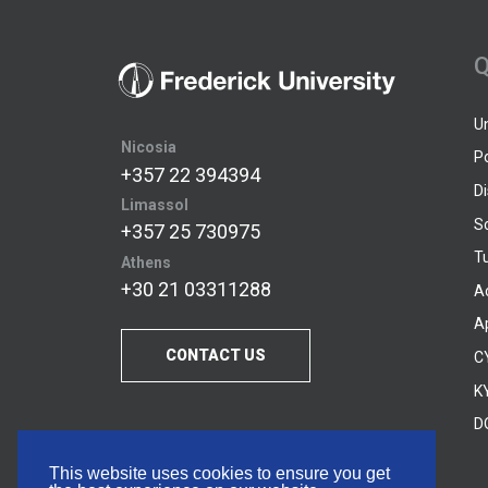
Q
U
Nicosia
P
+357 22 394394
D
Limassol
S
+357 25 730975
Tu
Athens
+30 21 03311288
A
A
CONTACT US
C
KY
D
This website uses cookies to ensure you get