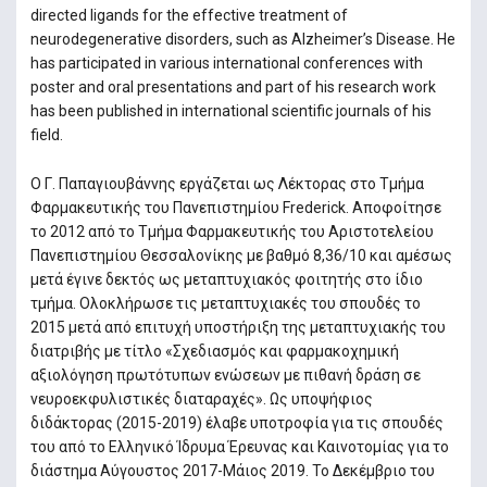
directed ligands for the effective treatment of
neurodegenerative disorders, such as Alzheimer’s Disease. He
has participated in various international conferences with
poster and oral presentations and part of his research work
has been published in international scientific journals of his
field.
Ο Γ. Παπαγιουβάννης εργάζεται ως Λέκτορας στο Τμήμα
Φαρμακευτικής του Πανεπιστημίου Frederick. Αποφοίτησε
το 2012 από το Τμήμα Φαρμακευτικής του Αριστοτελείου
Πανεπιστημίου Θεσσαλονίκης με βαθμό 8,36/10 και αμέσως
μετά έγινε δεκτός ως μεταπτυχιακός φοιτητής στο ίδιο
τμήμα. Ολοκλήρωσε τις μεταπτυχιακές του σπουδές το
2015 μετά από επιτυχή υποστήριξη της μεταπτυχιακής του
διατριβής με τίτλο «Σχεδιασμός και φαρμακοχημική
αξιολόγηση πρωτότυπων ενώσεων με πιθανή δράση σε
νευροεκφυλιστικές διαταραχές». Ως υποψήφιος
διδάκτορας (2015-2019) έλαβε υποτροφία για τις σπουδές
του από το Ελληνικό Ίδρυμα Έρευνας και Καινοτομίας για το
διάστημα Αύγουστος 2017-Μάιος 2019. Το Δεκέμβριο του