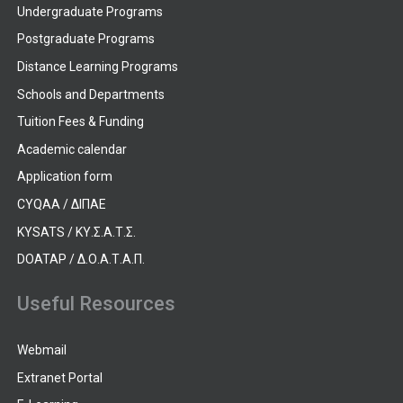
Undergraduate Programs
Postgraduate Programs
Distance Learning Programs
Schools and Departments
Tuition Fees & Funding
Academic calendar
Application form
CYQAA / ΔΙΠΑΕ
KYSATS / ΚΥ.Σ.Α.Τ.Σ.
DOATAP / Δ.Ο.Α.Τ.Α.Π.
Useful Resources
Webmail
Extranet Portal