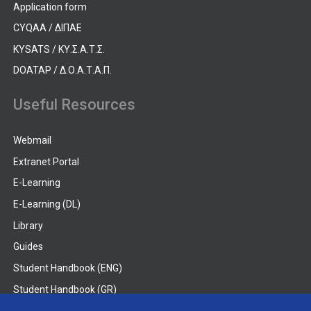
Application form
CYQAA / ΔΙΠΑΕ
KYSATS / ΚΥ.Σ.Α.Τ.Σ.
DOATAP / Δ.Ο.Α.Τ.Α.Π.
Useful Resources
Webmail
Extranet Portal
E-Learning
E-Learning (DL)
Library
Guides
Student Handbook (ENG)
Student Handbook (GR)
Student Handbook (DL)