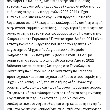
developer (2003-2006), ως διευθυντής του τμήματος
έρευνας και ανάπτυξης (2006-2008) και ως διευθυντής του
τμήματος εταιρικών εφαρμογών (2008-2011) . Έχει
εμπλακεί ως υπεύθυνος έργων και προγραμματιστής
λογισμικού σε πολλά έργα που κυκλοφορούν αυτή τη στιγμή
στην αγορά. Συμμετείχε επίσης, ως εξωτερικός ερευνητικός
συνεργάτης, σε ερευνητικά προγράμματα στο Πανεπιστήμιο
Κύπρου και στο Ευρωπαϊκό Πανεπιστήμιο. Από το 2011 είναι
επιστημονικός συνεργάτης και μέλος του ερευνητικού
εργαστηρίου Μηχανικής Λογισμικού και Ευφυών
Πληροφοριακών Συστημάτων (ΜΛΕΠΣ) του ΤΕΠΑΚ, με
συμμετοχή σε ευρωπαϊκά και εθνικά έργα. Από το 2022
διδάσκει ως επισκέπτης λέκτορας στο Τεχνολογικό
Πανεπιστήμιο Κύπρου και στο Πανεπιστήμιο Frederick
προπτυχιακά και μεταπτυχιακά μαθήματα στους τομείς της
μηχανικής λογισμικού, της επιστήμης δεδομένων, της
όρασης υπολογιστών και των γλωσσών προγραμματισμού.
Τα ερευνητικά του ενδιαφέροντα εστιάζονται στη μηχανική
λογισμικού σε περιβάλλοντα που βασίζονται στο
υπολογιστικό σύννεφο καθώς και στην εφαρμογή τεχνητής
και υπολογιστικής νοημοσύνης σε συστήματα υποστήριξης