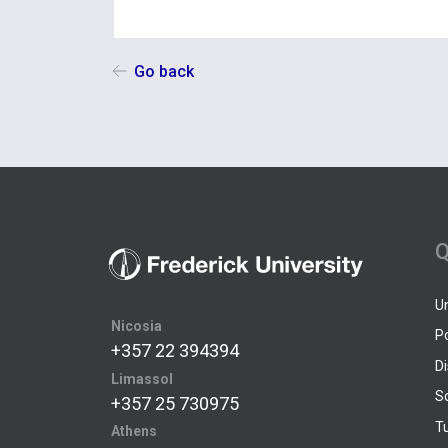
Go back
Q
U
Nicosia
P
+357 22 394394
D
Limassol
S
+357 25 730975
Tu
Athens