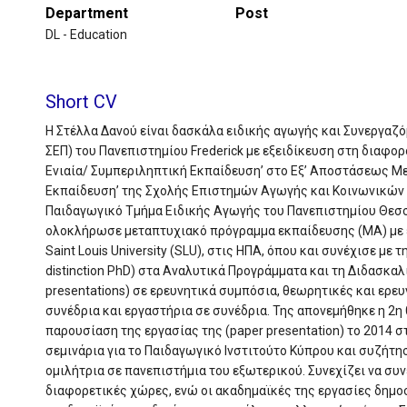
Department
Post
DL - Education
Short CV
Η Στέλλα Δανού είναι δασκάλα ειδικής αγωγής και Συνεργα
ΣΕΠ) του Πανεπιστημίου Frederick με εξειδίκευση στη διαφορ
Ενιαία/ Συμπεριληπτική Εκπαίδευση’ στο Εξ’ Αποστάσεως Μ
Εκπαίδευση’ της Σχολής Επιστημών Αγωγής και Κοινωνικών 
Παιδαγωγικό Τμήμα Ειδικής Αγωγής του Πανεπιστημίου Θεσσα
ολοκλήρωσε μεταπτυχιακό πρόγραμμα εκπαίδευσης (MA) με 
Saint Louis University (SLU), στις ΗΠΑ, όπου και συνέχισε με
distinction PhD) στα Αναλυτικά Προγράμματα και τη Διδασκα
presentations) σε ερευνητικά συμπόσια, θεωρητικές και ερε
συνέδρια και εργαστήρια σε συνέδρια. Της απονεμήθηκε η 2η
παρουσίαση της εργασίας της (paper presentation) το 2014 
σεμινάρια για το Παιδαγωγικό Ινστιτούτο Κύπρου και συζήτ
ομιλήτρια σε πανεπιστήμια του εξωτερικού. Συνεχίζει να συ
διαφορετικές χώρες, ενώ οι ακαδημαϊκές της εργασίες δημο