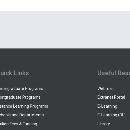
uick Links
Useful Res
ndergraduate Programs
Webmail
ostgraduate Programs
Extranet Portal
istance Learning Programs
E-Learning
chools and Departments
E-Learning (DL)
ition Fees & Funding
Library