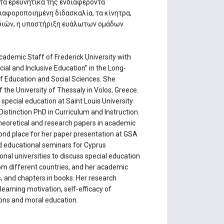
τα ερευνητικά της ενδιαφέροντα
ιαφοροποιημένη διδασκαλία, τα κίνητρα,
ιδιών, η υποστήριξη ευάλωτων ομάδων
cademic Staff of Frederick University with
cial and Inclusive Education” in the Long-
of Education and Social Sciences. She
the University of Thessaly in Volos, Greece.
pecial education at Saint Louis University
istinction PhD in Curriculum and Instruction.
eoretical and research papers in academic
nd place for her paper presentation at GSA
d educational seminars for Cyprus
nal universities to discuss special education
om different countries, and her academic
, and chapters in books. Her research
 learning motivation, self-efficacy of
ions and moral education.