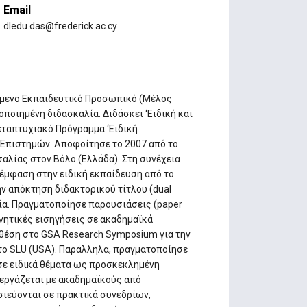
Email
dledu.das@frederick.ac.cy
ζόμενο Εκπαιδευτικό Προσωπικό (Μέλος
οποιημένη διδασκαλία. Διδάσκει ‘Ειδική και
εταπτυχιακό Πρόγραμμα ‘Ειδική
Επιστημών. Αποφοίτησε το 2007 από το
λίας στον Βόλο (Ελλάδα). Στη συνέχεια
έμφαση στην ειδική εκπαίδευση από το
 την απόκτηση διδακτορικού τίτλου (dual
λία. Πραγματοποίησε παρουσιάσεις (paper
υνητικές εισηγήσεις σε ακαδημαϊκά
 θέση στο GSA Research Symposium για την
στο SLU (USA). Παράλληλα, πραγματοποίησε
ησε ειδικά θέματα ως προσκεκλημένη
νεργάζεται με ακαδημαϊκούς από
σιεύονται σε πρακτικά συνεδρίων,