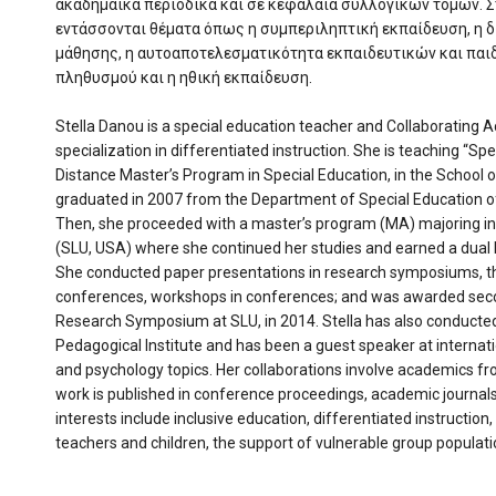
ακαδημαϊκά περιοδικά και σε κεφάλαια συλλογικών τόμων. Σ
εντάσσονται θέματα όπως η συμπεριληπτική εκπαίδευση, η δ
μάθησης, η αυτοαποτελεσματικότητα εκπαιδευτικών και πα
πληθυσμού και η ηθική εκπαίδευση.
Stella Danou is a special education teacher and Collaborating A
specialization in differentiated instruction. She is teaching “Spe
Distance Master’s Program in Special Education, in the School 
graduated in 2007 from the Department of Special Education of 
Then, she proceeded with a master’s program (MA) majoring in s
(SLU, USA) where she continued her studies and earned a dual D
She conducted paper presentations in research symposiums, th
conferences, workshops in conferences; and was awarded seco
Research Symposium at SLU, in 2014. Stella has also conducte
Pedagogical Institute and has been a guest speaker at internatio
and psychology topics. Her collaborations involve academics fr
work is published in conference proceedings, academic journals
interests include inclusive education, differentiated instruction,
teachers and children, the support of vulnerable group populat