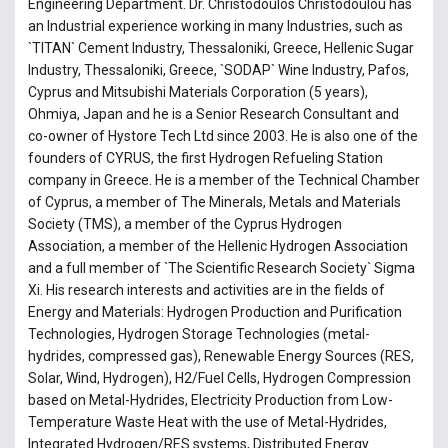
Engineering Department. Dr. Christodoulos Christodoulou has
an Industrial experience working in many Industries, such as
`TITAN` Cement Industry, Thessaloniki, Greece, Hellenic Sugar
Industry, Thessaloniki, Greece, `SODAP` Wine Industry, Pafos,
Cyprus and Mitsubishi Materials Corporation (5 years),
Ohmiya, Japan and he is a Senior Research Consultant and
co-owner of Hystore Tech Ltd since 2003. He is also one of the
founders of CYRUS, the first Hydrogen Refueling Station
company in Greece. He is a member of the Technical Chamber
of Cyprus, a member of The Minerals, Metals and Materials
Society (TMS), a member of the Cyprus Hydrogen
Association, a member of the Hellenic Hydrogen Association
and a full member of `The Scientific Research Society` Sigma
Xi. His research interests and activities are in the fields of
Energy and Materials: Hydrogen Production and Purification
Technologies, Hydrogen Storage Technologies (metal-
hydrides, compressed gas), Renewable Energy Sources (RES,
Solar, Wind, Hydrogen), H2/Fuel Cells, Hydrogen Compression
based on Metal-Hydrides, Electricity Production from Low-
Temperature Waste Heat with the use of Metal-Hydrides,
Integrated Hydrogen/RES systems, Distributed Energy