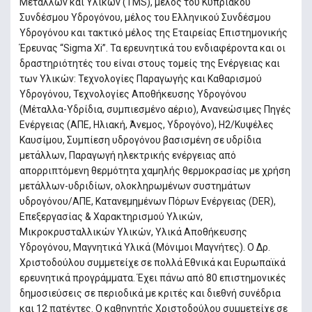
Μετάλλων και Υλικών (TMS), μέλος του Κυπριακού
Συνδέσμου Υδρογόνου, μέλος του Ελληνικού Συνδέσμου
Υδρογόνου και τακτικό μέλος της Εταιρείας Επιστημονικής
Έρευνας “Sigma Xi”. Τα ερευνητικά του ενδιαφέροντα και οι
δραστηριότητές του είναι στους τομείς της Ενέργειας και
των Υλικών: Τεχνολογίες Παραγωγής και Καθαρισμού
Υδρογόνου, Τεχνολογίες Αποθήκευσης Υδρογόνου
(Μέταλλα-Υδρίδια, συμπιεσμένο αέριο), Ανανεώσιμες Πηγές
Ενέργειας (ΑΠΕ, Ηλιακή, Άνεμος, Υδρογόνο), Η2/Κυψέλες
Καυσίμου, Συμπίεση υδρογόνου βασισμένη σε υδρίδια
μετάλλων, Παραγωγή ηλεκτρικής ενέργειας από
απορριπτόμενη θερμότητα χαμηλής θερμοκρασίας με χρήση
μετάλλων-υδριδίων, ολοκληρωμένων συστημάτων
υδρογόνου/ΑΠΕ, Κατανεμημένων Πόρων Ενέργειας (DER),
Επεξεργασίας & Χαρακτηρισμού Υλικών,
Μικροκρυσταλλικών Υλικών, Υλικά Αποθήκευσης
Υδρογόνου, Μαγνητικά Υλικά (Μόνιμοι Μαγνήτες). O Δρ.
Χριστοδούλου συμμετείχε σε πολλά Εθνικά και Ευρωπαϊκά
ερευνητικά προγράμματα. Έχει πάνω από 80 επιστημονικές
δημοσιεύσεις σε περιοδικά με κριτές και διεθνή συνέδρια
και 12 πατέντες. Ο καθηγητής Χριστοδούλου συμμετείχε σε