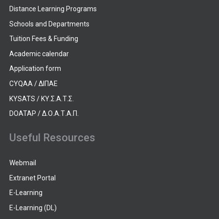
Distance Learning Programs
Schools and Departments
Tuition Fees & Funding
Academic calendar
Application form
CYQAA / ΔΙΠΑΕ
KYSATS / ΚΥ.Σ.Α.Τ.Σ.
DOATAP / Δ.Ο.Α.Τ.Α.Π.
Useful Resources
Webmail
Extranet Portal
E-Learning
E-Learning (DL)