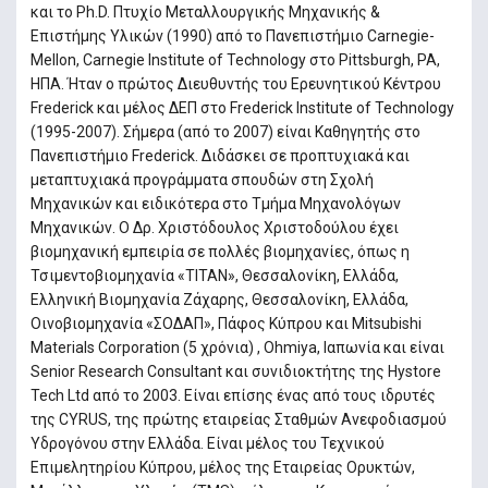
και το Ph.D. Πτυχίο Μεταλλουργικής Μηχανικής &
Επιστήμης Υλικών (1990) από το Πανεπιστήμιο Carnegie-
Mellon, Carnegie Institute of Technology στο Pittsburgh, PA,
ΗΠΑ. Ήταν ο πρώτος Διευθυντής του Ερευνητικού Κέντρου
Frederick και μέλος ΔΕΠ στο Frederick Institute of Technology
(1995-2007). Σήμερα (από το 2007) είναι Καθηγητής στο
Πανεπιστήμιο Frederick. Διδάσκει σε προπτυχιακά και
μεταπτυχιακά προγράμματα σπουδών στη Σχολή
Μηχανικών και ειδικότερα στο Τμήμα Μηχανολόγων
Μηχανικών. Ο Δρ. Χριστόδουλος Χριστοδούλου έχει
βιομηχανική εμπειρία σε πολλές βιομηχανίες, όπως η
Τσιμεντοβιομηχανία «ΤΙΤΑΝ», Θεσσαλονίκη, Ελλάδα,
Ελληνική Βιομηχανία Ζάχαρης, Θεσσαλονίκη, Ελλάδα,
Οινοβιομηχανία «ΣΟΔΑΠ», Πάφος Κύπρου και Mitsubishi
Materials Corporation (5 χρόνια) , Ohmiya, Ιαπωνία και είναι
Senior Research Consultant και συνιδιοκτήτης της Hystore
Tech Ltd από το 2003. Είναι επίσης ένας από τους ιδρυτές
της CYRUS, της πρώτης εταιρείας Σταθμών Ανεφοδιασμού
Υδρογόνου στην Ελλάδα. Είναι μέλος του Τεχνικού
Επιμελητηρίου Κύπρου, μέλος της Εταιρείας Ορυκτών,