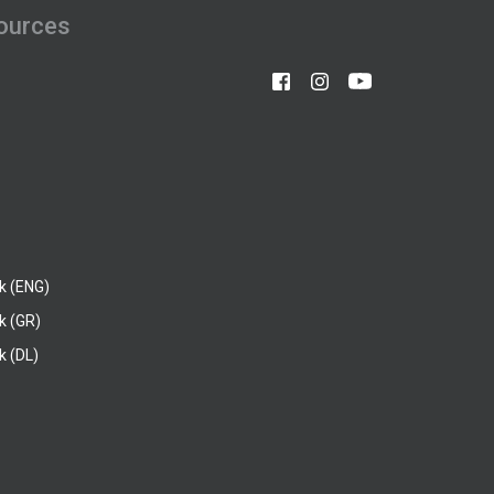
ources
k (ENG)
k (GR)
 (DL)