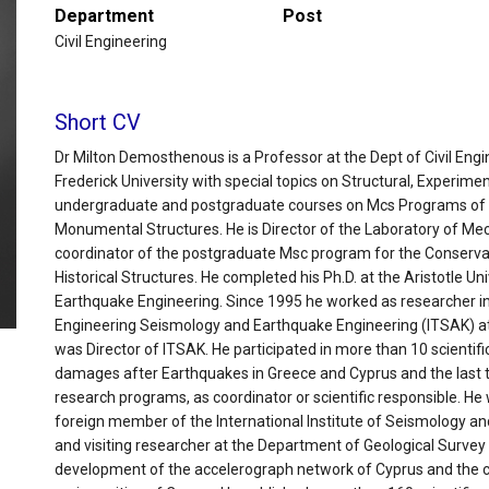
Department
Post
Civil Engineering
Short CV
Dr Milton Demosthenous is a Professor at the Dept of Civil Engi
Frederick University with special topics on Structural, Experim
undergraduate and postgraduate courses on Mcs Programs of S
Monumental Structures. He is Director of the Laboratory of Mec
coordinator of the postgraduate Msc program for the Conserv
Historical Structures. He completed his Ph.D. at the Aristotle Uni
Earthquake Engineering. Since 1995 he worked as researcher in v
Engineering Seismology and Earthquake Engineering (ITSAK) at
was Director of ITSAK. He participated in more than 10 scienti
damages after Earthquakes in Greece and Cyprus and the last th
research programs, as coordinator or scientific responsible. He
foreign member of the International Institute of Seismology a
and visiting researcher at the Department of Geological Surve
development of the accelerograph network of Cyprus and the c