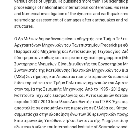
various cities of Cyprus. He published more than 160 scientific p
proceedings of national and international conferences. His rese
and Numerical investigation of the dynamic and earthquake res
seismology, assessment of damages after earthquakes and reh
structures.
Ο Δρ Μίλτων Δημοσθένους είναι καθηγητής στο Τμήμα Πολιτ
Αρχιτεκτόνων Μηχανικών του Πανεπιστημίου Frederick με εξ
Πειραματικής Μηχανικής και Αντισεισμικής Τεχνολογίας. Δ
δύο τμημάτων καθώς και στα μεταπτυχιακά προγράμματα (Ms
Συντήρησης Μνημείων. Είναι Διευθυντής του Εργαστηρίου Μη
Συντονιστής της Κατεύθυνσης Πολιτικών Μηχανικών του Δι
(MSc) Συντήρησης και Αποκατάστασης Ιστορικών Κατασκευώ
διδακτορικό του στο Τμήμα Πολιτικών μηχανικών του Αριστ
στον τομέα της Σεισμικής Μηχανικής. Από το 1995 - 2012 ερ
Ινστιτούτο Τεχνικής Σεισμολογίας και Αντισεισμικών Κατασ
περίοδο 2007-2010 διετέλεσε Διευθυντής του ΙΤΣΑΚ. Έχει σ
αποστολές σε σεισμόπληκτες περιοχές σε Ελλάδα και Κύπρο κ
συμμετάσχει στην υλοποίηση άνω των 30 ερευνητικών προγ
Επιστημονικώς Υπεύθυνος ή/και Συντονιστής. Υπήρξε επίσης
εξωτερικό μέλος του International Institute of Seismology and