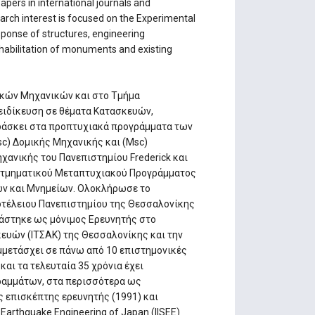
apers in international journals and
arch interest is focused on the Experimental
ponse of structures, engineering
abilitation of monuments and existing
ικών Μηχανικών και στο Τμήμα
ειδίκευση σε θέματα Κατασκευών,
ιδάσκει στα προπτυχιακά προγράμματα των
c) Δομικής Μηχανικής και (Msc)
χανικής του Πανεπιστημίου Frederick και
ατμηματικού Μεταπτυχιακού Προγράμματος
ν και Μνημείων. Ολοκλήρωσε το
οτέλειου Πανεπιστημίου της Θεσσαλονίκης
γάστηκε ως μόνιμος Ερευνητής στο
κευών (ΙΤΣΑΚ) της Θεσσαλονίκης και την
υμμετάσχει σε πάνω από 10 επιστημονικές
αι τα τελευταία 35 χρόνια έχει
ραμμάτων, στα περισσότερα ως
 επισκέπτης ερευνητής (1991) και
 Earthquake Engineering of Japan (IISEE)