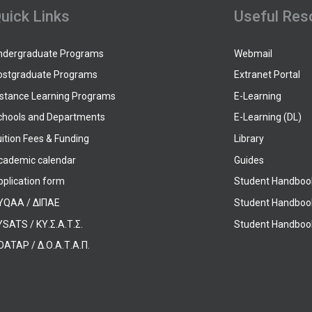
uick Links
Useful Res
ndergraduate Programs
Webmail
ostgraduate Programs
Extranet Portal
istance Learning Programs
E-Learning
chools and Departments
E-Learning (DL)
ition Fees & Funding
Library
cademic calendar
Guides
pplication form
Student Handboo
YQAA / ΔΙΠΑΕ
Student Handboo
SATS / ΚΥ.Σ.Α.Τ.Σ.
Student Handbook
OATAP / Δ.Ο.Α.Τ.Α.Π.