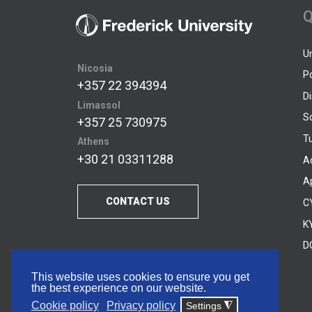
Q
U
Nicosia
P
+357 22 394394
D
Limassol
S
+357 25 730975
Tu
Athens
+30 21 03311288
A
A
CONTACT US
C
KY
D
This website uses cookies to ensure you get
the best experience on our website.
Cookie policy
Privacy policy
Settings
◮