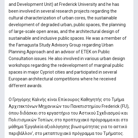
and Development Unit) at Frederick University and he has
been involved in several research projects regarding the
cultural characterization of urban cores, the sustainable
development of degraded urban, public spaces, the planning
of large-scale open areas, and the architectural design of
sustainable and inclusive public spaces. He was a member of
the Famagusta Study Advisory Group regarding Urban
Planning Approach and an advisor of ETEK on Public
Consultation issues. He also involved in various urban design
workshops regarding the redevelopment of marginal public
spaces in major Cypriot cities and participated in several
European architectural competitions where he received
different awards.
Ο Γρηγόρης Καλνής είναι Επίκουρος Καθηγητής στο Τμήμα
Αρχιτεκτόνων Μηχανικών του Πανεπιστημίου Frederick (FU),
όπου διδάσκει στo εργαστήριο του Αστικού Σχεδιασμού και
Πολιτισμικών Τοπίων, στο προπτυχιακό πρόγραμμα και στο
μάθημα ‘Εργαλεία αξιολόγησης βιωσιμότητας για το αστικό
περιβάλλον’, στο μεταπτυχιακό πρόγραμμα του Τμήματος.