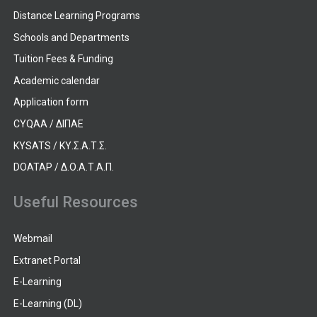
Distance Learning Programs
Schools and Departments
Tuition Fees & Funding
Academic calendar
Application form
CYQAA / ΔΙΠΑΕ
KYSATS / ΚΥ.Σ.Α.Τ.Σ.
DOATAP / Δ.Ο.Α.Τ.Α.Π.
Useful Resources
Webmail
Extranet Portal
E-Learning
E-Learning (DL)