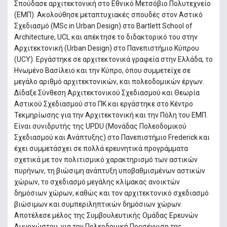
Σπούδασε αρχιτεκτονική στο Εθνικό Μετσόβιο Πολυτεχνείο
(ΕΜΠ). Ακολούθησε μεταπτυχιακές σπουδές στον Αστικό
Σχεδιασμό (MSc in Urban Design) στο Bartlett School of
Architecture, UCL και απέκτησε το διδακτορικό του στην
Αρχιτεκτονική (Urban Design) στο Πανεπιστήμιο Κύπρου
(UCY). Εργάστηκε σε αρχιτεκτονικά γραφεία στην Ελλάδα, το
Ηνωμένο Βασίλειο και την Κύπρο, όπου συμμετείχε σε
μεγάλο αριθμό αρχιτεκτονικών, και πολεοδομικών έργων.
Δίδαξε Σύνθεση Αρχιτεκτονικού Σχεδιασμού και Θεωρία
Αστικού Σχεδιασμού στο ΠΚ και εργάστηκε στο Κέντρο
Τεκμηρίωσης για την Αρχιτεκτονική και την Πόλη του ΕΜΠ.
Είναι συνιδρυτής της UPDU (Μονάδας Πολεοδομικού
Σχεδιασμού και Ανάπτυξης) στο Πανεπιστήμιο Frederick και
έχει συμμετάσχει σε πολλά ερευνητικά προγράμματα
σχετικά με τον πολιτισμικό χαρακτηρισμό των αστικών
πυρήνων, τη βιώσιμη ανάπτυξη υποβαθμισμένων αστικών
χώρων, το σχεδιασμό μεγάλης κλίμακας ανοικτών
δημόσιων χώρων, καθώς και τον αρχιτεκτονικό σχεδιασμό
βιώσιμων και συμπεριληπτικών δημόσιων χώρων.
Αποτέλεσε μέλος της Συμβουλευτικής Ομάδας Ερευνών
Αμμοχώστου, για την Πολεοδομική Προσέγγιση της