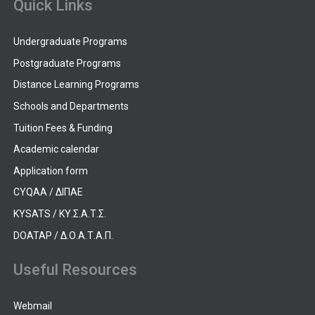
Quick Links
Undergraduate Programs
Postgraduate Programs
Distance Learning Programs
Schools and Departments
Tuition Fees & Funding
Academic calendar
Application form
CYQAA / ΔΙΠΑΕ
KYSATS / ΚΥ.Σ.Α.Τ.Σ.
DOATAP / Δ.Ο.Α.Τ.Α.Π.
Useful Resources
Webmail