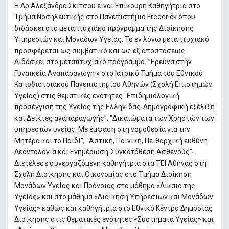
Η Δρ Αλεξάνδρα Σκίτσου είναι Επίκουρη Καθηγήτρια στο
Τμήμα Νοσηλευτικής στο Πανεπιστήμιο Frederick όπου
διδάσκει στο μεταπτυχιακό πρόγραμμα της Διοίκησης
Υπηρεσιών και Μονάδων Υγείας. Το εν λόγω μεταπτυχιακό
προσφέρεται ως συμβατικό και ως εξ αποστάσεως.
Διδάσκει στο μεταπτυχιακό πρόγραμμα “’’Ερευνα στην
Γυναικεία Αναπαραγωγή » στο Ιατρικό Τμήμα του Εθνικού
Καποδιστριακού Πανεπιστημίου Αθηνών (Σχολή Επιστημών
Υγείας) στις θεματικές ενότητες "Επιδημιολογική
προσέγγιση της Υγείας της Ελληνίδας-Δημογραφική εξέλιξη
και Δείκτες αναπαραγωγής", "Δικαιώματα των Χρηστών των
υπηρεσιών υγείας. Με έμφαση στη νομοθεσία για την
Μητέρα και το Παιδί", "Αστική, Ποινική, Πειθαρχική ευθύνη.
Δεοντολογία και Ενημέρωση-Συγκατάθεση Ασθενούς".
Διετέλεσε συνεργαζόμενη καθηγήτρια στα ΤΕΙ Αθήνας στη
Σχολή Διοίκησης και Οικονομίας στο Τμήμα Διοίκηση
Μονάδων Υγείας και Πρόνοιας στο μάθημα «Δίκαιο της
Υγείας» και στο μάθημα «Διοίκηση Υπηρεσιών και Μονάδων
Υγείας» καθώς και καθηγήτρια στο Εθνικό Κέντρο Δημόσιας
Διοίκησης στις θεματικές ενότητες «Συστήματα Υγείας» και