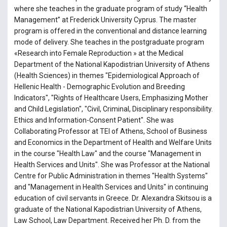
where she teaches in the graduate program of study “Health
Management” at Frederick University Cyprus. The master
program is offered in the conventional and distance learning
mode of delivery. She teaches in the postgraduate program
«Research into Female Reproduction » at the Medical
Department of the National Kapodistrian University of Athens
(Health Sciences) in themes "Epidemiological Approach of
Hellenic Health - Demographic Evolution and Breeding
Indicators", "Rights of Healthcare Users, Emphasizing Mother
and Child Legislation", "Civil, Criminal, Disciplinary responsibility.
Ethics and Information-Consent Patient". She was
Collaborating Professor at TEI of Athens, School of Business
and Economics in the Department of Health and Welfare Units
in the course "Health Law" and the course "Management in
Health Services and Units". She was Professor at the National
Centre for Public Administration in themes "Health Systems"
and "Management in Health Services and Units" in continuing
education of civil servants in Greece. Dr. Alexandra Skitsou is a
graduate of the National Kapodistrian University of Athens,
Law School, Law Department. Received her Ph. D. from the