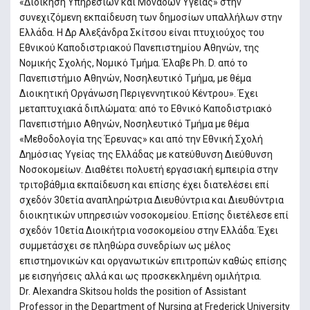
«Διοίκηση Υπηρεσιών και Μονάδων Υγείας» στην
συνεχιζόμενη εκπαίδευση των δημοσίων υπαλλήλων στην
Ελλάδα. Η Δρ Αλεξάνδρα Σκίτσου είναι πτυχιούχος του
Eθνικού Καποδιστριακού Πανεπιστημίου Αθηνών, της
Νομικής Σχολής, Νομικό Τμήμα. Έλαβε Ph. D. από το
Πανεπιστήμιο Αθηνών, Νοσηλευτικό Τμήμα, με θέμα
Διοικητική Οργάνωση Περιγεννητικού Κέντρου». Έχει
μεταπτυχιακά διπλώματα: από το Εθνικό Καποδιστριακό
Πανεπιστήμιο Αθηνών, Νοσηλευτικό Τμήμα με θέμα
«Μεθοδολογία της Έρευνας» και από την Εθνική Σχολή
Δημόσιας Υγείας της Ελλάδας με κατεύθυνση Διεύθυνση
Νοσοκομείων. Διαθέτει πολυετή εργασιακή εμπειρία στην
τριτοβάθμια εκπαίδευση και επίσης έχει διατελέσει επί
σχεδόν 30ετία αναπληρώτρια Διευθύντρια και Διευθύντρια
διοικητικών υπηρεσιών νοσοκομείου. Επίσης διετέλεσε επί
σχεδόν 10ετία Διοικήτρια νοσοκομείου στην Ελλάδα. Έχει
συμμετάσχει σε πληθώρα συνεδρίων ως μέλος
επιστημονικών και οργανωτικών επιτροπών καθώς επίσης
με εισηγήσεις αλλά και ως προσκεκλημένη ομιλήτρια.
Dr. Alexandra Skitsou holds the position of Assistant
Professor in the Department of Nursing at Frederick University