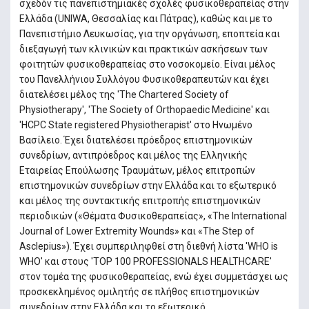
σχεδόν τις πανεπιστημιακές σχολές φυσικοθεραπείας στην
Ελλάδα (UNIWA, Θεσσαλίας και Πάτρας), καθώς και με το
Πανεπιστήμιο Λευκωσίας, για την οργάνωση, εποπτεία και
διεξαγωγή των κλινικών και πρακτικών ασκήσεων των
φοιτητών φυσικοθεραπείας στο νοσοκομείο. Είναι μέλος
του Πανελλήνιου Συλλόγου Φυσικοθεραπευτών και έχει
διατελέσει μέλος της 'The Chartered Society of
Physiotherapy', 'The Society of Orthopaedic Medicine' και
'HCPC State registered Physiotherapist' στο Ηνωμένο
Βασίλειο. Έχει διατελέσει πρόεδρος επιστημονικών
συνεδρίων, αντιπρόεδρος και μέλος της Ελληνικής
Εταιρείας Επούλωσης Τραυμάτων, μέλος επιτροπών
επιστημονικών συνεδρίων στην Ελλάδα και το εξωτερικό
και μέλος της συντακτικής επιτροπής επιστημονικών
περιοδικών («Θέματα Φυσικοθεραπείας», «The International
Journal of Lower Extremity Wounds» και «The Step of
Asclepius»). Έχει συμπεριληφθεί στη διεθνή λίστα 'WHO is
WHO' και στους 'TOP 100 PROFESSIONALS HEALTHCARE'
στον τομέα της φυσικοθεραπείας, ενώ έχει συμμετάσχει ως
προσκεκλημένος ομιλητής σε πλήθος επιστημονικών
συνεδρίων στην Ελλάδα και το εξωτερικό.