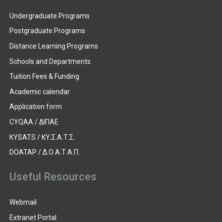
Undergraduate Programs
Postgraduate Programs
Distance Learning Programs
Schools and Departments
Tuition Fees & Funding
Academic calendar
Application form
CYQAA / ΔΙΠΑΕ
KYSATS / ΚΥ.Σ.Α.Τ.Σ.
DOATAP / Δ.Ο.Α.Τ.Α.Π.
Useful Resources
Webmail
Extranet Portal