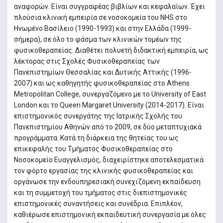
αναφορών. Είναι συγγραφέας βιβλίων και κεφαλαίων. Έχει
πλούσια κλινική εμπειρία σε νοσοκομεία του NHS στο
Ηνωμένο Βασίλειο (1990-1993) και στην Ελλάδα (1999-
σήμερα), σε όλο το φάσμα των κλινικών τομέων της
φυσικοθεραπείας. Διαθέτει πολυετή διδακτική εμπειρία, ως
λέκτορας στις Σχολές Φυσικοθεραπείας των
Πανεπιστημίων Θεσσαλίας και Δυτικής Αττικής (1996-
2007) και ως καθηγητής φυσικοθεραπείας στο Athens
Metropolitan College, συνεργαζόμενο με το University of East
London και το Queen Margaret University (2014-2017). Είναι
επιστημονικός συνεργάτης της Ιατρικής Σχολής του
Πανεπιστημίου Αθηνών από το 2009, σε δύο μεταπτυχιακά
προγράμματα. Κατά τη διάρκεια της θητείας του ως
επικεφαλής του Τμήματος Φυσικοθεραπείας στο
Νοσοκομείο Ευαγγελισμός, διαχειρίστηκε αποτελεσματικά
τον φόρτο εργασίας της κλινικής φυσικοθεραπείας και
οργάνωσε την ενδοϋπηρεσιακή συνεχιζόμενη εκπαίδευση
και τη συμμετοχή του τμήματος στις διεπιστημονικές
επιστημονικές συναντήσεις και συνέδρια. Επιπλέον,
καθιέρωσε επιστημονική εκπαιδευτική συνεργασία με όλες