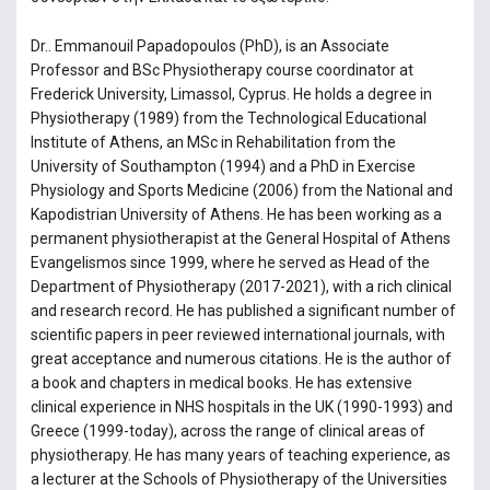
Dr.. Emmanouil Papadopoulos (PhD), is an Associate
Professor and BSc Physiotherapy course coordinator at
Frederick University, Limassol, Cyprus. He holds a degree in
Physiotherapy (1989) from the Technological Educational
Institute of Athens, an MSc in Rehabilitation from the
University of Southampton (1994) and a PhD in Exercise
Physiology and Sports Medicine (2006) from the National and
Kapodistrian University of Athens. He has been working as a
permanent physiotherapist at the General Hospital of Athens
Evangelismos since 1999, where he served as Head of the
Department of Physiotherapy (2017-2021), with a rich clinical
and research record. He has published a significant number of
scientific papers in peer reviewed international journals, with
great acceptance and numerous citations. He is the author of
a book and chapters in medical books. He has extensive
clinical experience in NHS hospitals in the UK (1990-1993) and
Greece (1999-today), across the range of clinical areas of
physiotherapy. He has many years of teaching experience, as
a lecturer at the Schools of Physiotherapy of the Universities