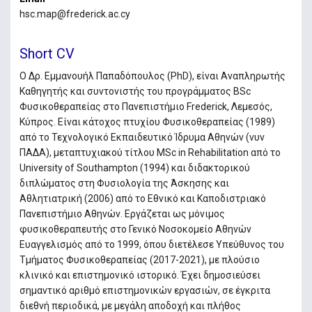
hsc.map@frederick.ac.cy
Short CV
Ο Δρ. Εμμανουήλ Παπαδόπουλος (PhD), είναι Αναπληρωτής
Καθηγητής και συντονιστής του προγράμματος BSc
Φυσικοθεραπείας στο Πανεπιστήμιο Frederick, Λεμεσός,
Κύπρος. Είναι κάτοχος πτυχίου Φυσικοθεραπείας (1989)
από το Τεχνολογικό Εκπαιδευτικό Ίδρυμα Αθηνών (νυν
ΠΑΔΑ), μεταπτυχιακού τίτλου MSc in Rehabilitation από το
University of Southampton (1994) και διδακτορικού
διπλώματος στη Φυσιολογία της Άσκησης και
Αθλητιατρική (2006) από το Εθνικό και Καποδιστριακό
Πανεπιστήμιο Αθηνών. Εργάζεται ως μόνιμος
φυσικοθεραπευτής στο Γενικό Νοσοκομείο Αθηνών
Ευαγγελισμός από το 1999, όπου διετέλεσε Υπεύθυνος του
Τμήματος Φυσικοθεραπείας (2017-2021), με πλούσιο
κλινικό και επιστημονικό ιστορικό. Έχει δημοσιεύσει
σημαντικό αριθμό επιστημονικών εργασιών, σε έγκριτα
διεθνή περιοδικά, με μεγάλη αποδοχή και πλήθος